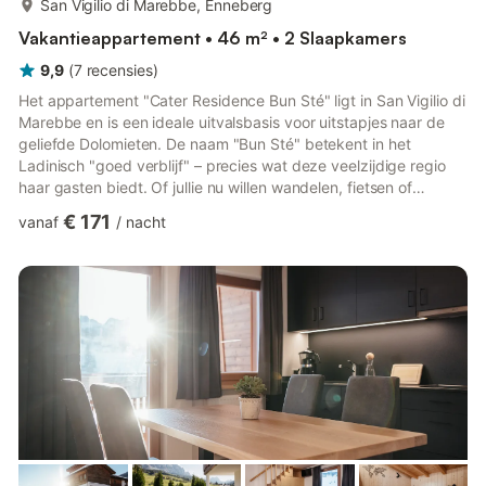
San Vigilio di Marebbe, Enneberg
Vakantieappartement • 46 m² • 2 Slaapkamers
9,9
(
7
recensies
)
Het appartement "Cater Residence Bun Sté" ligt in San Vigilio di
Marebbe en is een ideale uitvalsbasis voor uitstapjes naar de
geliefde Dolomieten. De naam "Bun Sté" betekent in het
Ladinisch "goed verblijf" – precies wat deze veelzijdige regio
haar gasten biedt. Of jullie nu willen wandelen, fietsen of
ontspannen in de zomer, of skiën, snowboarden of
€ 171
vanaf
/
nacht
sneeuwschoenwandelen in de winter, hier beleven jullie
gegarandeerd afwisselende vakantiedagen. Het modern
ingerichte appartement beschikt over een woonkamer, een zeer
goed uitgeruste keuken met vaatwasser, twee slaapkamers en
een badkamer en ...