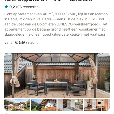
9,2
(
98
recensies
)
Licht appartement van 40 m², "Ciasa Silvia", ligt in San Martino
in Badia, midden in Val Badia — een rustige plek in Zuid-Tirol
aan de voet van de Dolomieten (UNESCO-werelderfgoed). Het
appartement op de begane grond heeft een woonkamer met
slaapgelegenheid, een goed uitgeruste keuken met vaatwasser,
een slaapkamer en een badkamer, geschikt voor maximaal 5
€ 59
vanaf
/
nacht
personen. Op verzoek kan er een extra bed worden geplaatst.
Er is Wi-Fi en satelliet-tv aanwezig. Kinderen zijn welkom en op
aanvraag is er een babybedje beschikbaar. Ciasa Silvia ligt
rustig en biedt een prachtig panoramisch uitzicht op ...
meer...