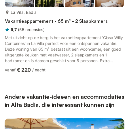
meer...
La Villa, Badia
Vakantieappartement • 65 m² • 2 Slaapkamers
9,7
(
55
recensies
)
Met uitzicht op de berg is het vakantieappartement 'Ciasa Willy
Conturines' in La Villa perfect voor een ontspannen vakantie.
Deze woning van 65 m² bestaat uit een woonkamer, een goed
uitgeruste keuken met vaatwasser, 2 slaapkamers en 1
badkamer en is daarom geschikt voor 5 personen. Extra
voorzieningen zijn high-speed Wi-Fi (geschikt voor
€ 220
vanaf
/
nacht
videogesprekken) en een tv. Een babybedje is ook
beschikbaar. Het hoogtepunt van deze accommodatie is de
privébuitenruimte met een balkon waar je 's avonds kunt chillen
en genieten van een fantastisch uitzicht over de bergen. Een
gedeelde buitenruimte, be...
Andere vakantie-ideeën en accommodaties
in Alta Badia, die interessant kunnen zijn