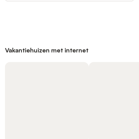
Bespaar tot 10% op veel verblijven
Registreren
met een account.
Vakantiehuizen met internet