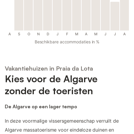
A
S
O
N
D
J
F
M
A
M
J
J
A
Beschikbare accommodaties in %
Vakantiehuizen in Praia da Lota
Kies voor de Algarve
zonder de toeristen
De Algarve op een lager tempo
In deze voormalige vissersgemeenschap verruilt de
Algarve massatoerisme voor eindeloze duinen en