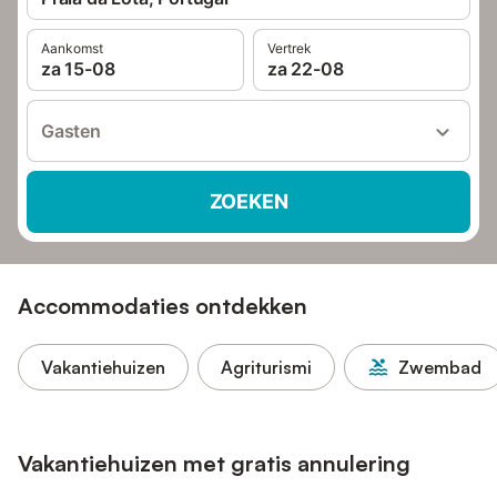
Aankomst
Vertrek
za 15-08
za 22-08
Gasten
ZOEKEN
Accommodaties ontdekken
Vakantiehuizen
Agriturismi
Zwembad
Vakantiehuizen met gratis annulering