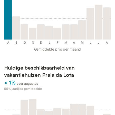
A
S
O
N
D
J
F
M
A
M
J
J
A
Gemiddelde prijs per maand
Huidige beschikbaarheid van
vakantiehuizen Praia da Lota
< 1%
voor augustus
55%
jaarlijks gemiddelde