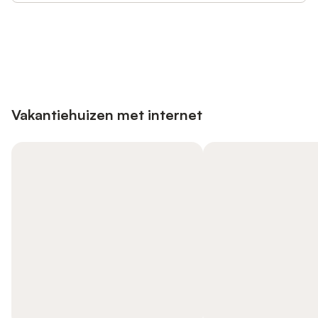
Bespaar tot 10% op veel verblijven
Registreren
met een account.
Vakantiehuizen met internet