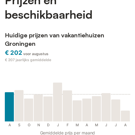
beschikbaarheid
Huidige prijzen van vakantiehuizen
Groningen
€ 202
voor augustus
€ 207
jaarlijks gemiddelde
A
S
O
N
D
J
F
M
A
M
J
J
A
Gemiddelde prijs per maand