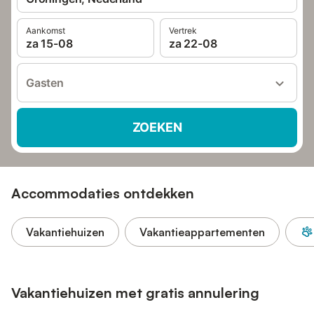
Aankomst
Vertrek
za 15-08
za 22-08
Gasten
ZOEKEN
Accommodaties ontdekken
Vakantiehuizen
Vakantieappartementen
Vakantiehuizen met gratis annulering