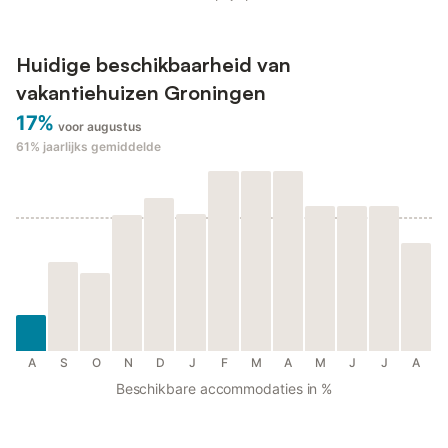
Huidige beschikbaarheid van
vakantiehuizen Groningen
17%
voor augustus
61%
jaarlijks gemiddelde
A
S
O
N
D
J
F
M
A
M
J
J
A
Beschikbare accommodaties in %