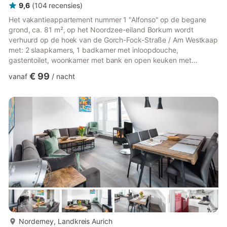
9,6
(
104
recensies
)
Het vakantieappartement nummer 1 "Alfonso" op de begane
grond, ca. 81 m², op het Noordzee-eiland Borkum wordt
verhuurd op de hoek van de Gorch-Fock-Straße / Am Westkaap
met: 2 slaapkamers, 1 badkamer met inloopdouche,
gastentoilet, woonkamer met bank en open keuken met
eettafel. Comfort, Modern en Stijl!! De woon-eetkamer is groot
€ 99
vanaf
/
nacht
en imponeert met zijn indeling en direct toegankelijk terras. Het
terras met tafel en stoelen nodigt uit tot ontspanning. De
keuken en eetruimte zijn volledig uitgerust. De
"ouderslaapkamer" is voorzien van een tweepersoonsbed. De
andere slaapkamer heeft twee eenp...
meer...
Norderney, Landkreis Aurich