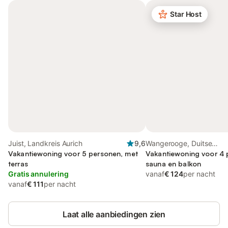
Star Host
Juist, Landkreis Aurich
9,6
Wangerooge, Duitse
Vakantiewoning voor 5 personen, met
Waddeneilanden
Vakantiewoning voor 4 
terras
sauna en balkon
Gratis annulering
vanaf
€ 124
per nacht
vanaf
€ 111
per nacht
Laat alle aanbiedingen zien