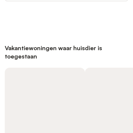
Bespaar tot 10% op veel verblijven
Registreren
met een account.
Vakantiewoningen waar huisdier is
toegestaan