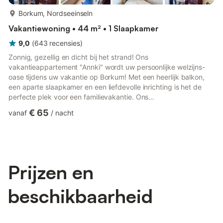
meer...
Borkum, Nordseeinseln
Vakantiewoning • 44 m² • 1 Slaapkamer
9,0
(
643
recensies
)
Zonnig, gezellig en dicht bij het strand! Ons
vakantieappartement "Annki" wordt uw persoonlijke welzijns-
oase tijdens uw vakantie op Borkum! Met een heerlijk balkon,
een aparte slaapkamer en een liefdevolle inrichting is het de
perfecte plek voor een familievakantie. Ons
vakantieappartement "Annki" bevindt zich op een uitstekende
€ 65
vanaf
/
nacht
locatie aan de strandboulevard van Borkum! Na het ontbijt
hoeft u dus alleen nog maar uw zwemspullen te pakken en te
beginnen aan een heerlijke dag op het fijnzandige badstrand!
Voor gezellige avonden kunt u in de woonkamer van het
appartement genieten van een mode...
Prijzen en
beschikbaarheid