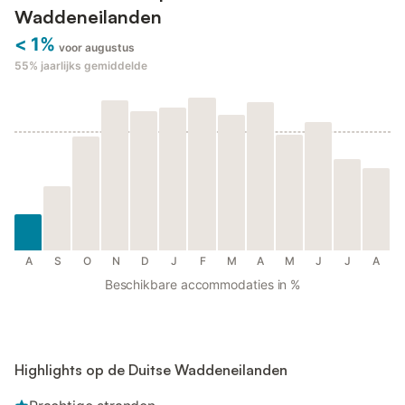
Waddeneilanden
< 1%
voor augustus
55%
jaarlijks gemiddelde
A
S
O
N
D
J
F
M
A
M
J
J
A
Beschikbare accommodaties in %
Highlights op de Duitse Waddeneilanden