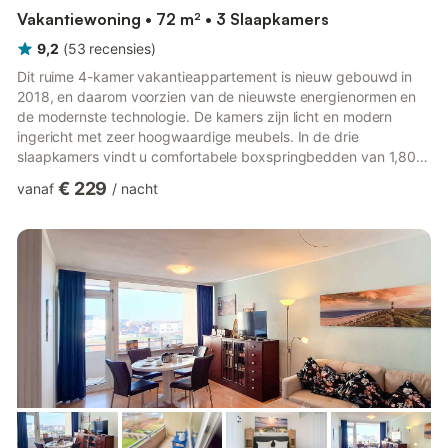
Vakantiewoning • 72 m² • 3 Slaapkamers
9,2
(
53
recensies
)
Dit ruime 4-kamer vakantieappartement is nieuw gebouwd in
2018, en daarom voorzien van de nieuwste energienormen en
de modernste technologie. De kamers zijn licht en modern
ingericht met zeer hoogwaardige meubels. In de drie
slaapkamers vindt u comfortabele boxspringbedden van 1,80
meter breed. Het woon-/eetgedeelte wordt gekenmerkt door
€ 229
vanaf
/
nacht
een hoogwaardige inbouwkeuken, hoge raampartijen en een
stijlvolle gashaard, die gezellige avonden met dierbaren
mogelijk maakt. Via een trap in het woongedeelte bereikt u de
aparte, comfortabele slaapkamer op de zolder (volledige
stahoogte), die beschikt o...