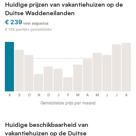
Huidige prijzen van vakantiehuizen op de
Duitse Waddeneilanden
€ 239
voor augustus
€ 198
jaarlijks gemiddelde
A
S
O
N
D
J
F
M
A
M
J
J
A
Gemiddelde prijs per maand
Huidige beschikbaarheid van
vakantiehuizen op de Duitse