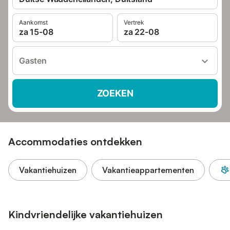
Aankomst
Vertrek
za 15-08
za 22-08
Gasten
ZOEKEN
Accommodaties ontdekken
Vakantiehuizen
Vakantieappartementen
Kindvriendelijke vakantiehuizen