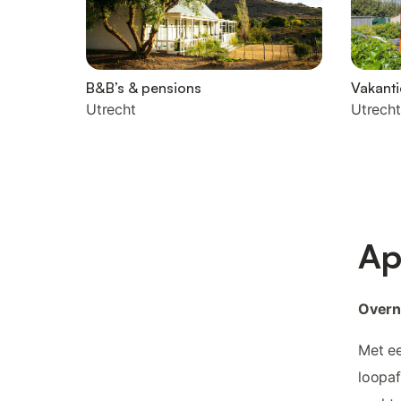
B&B’s & pensions
Vakanti
Utrecht
Utrecht
Ap
Overn
Met ee
loopaf