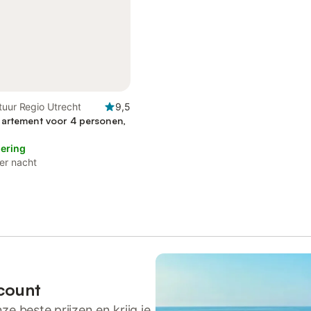
tuur Regio Utrecht
9,5
artement voor 4 personen,
lering
er nacht
count
ze beste prijzen en krijg je