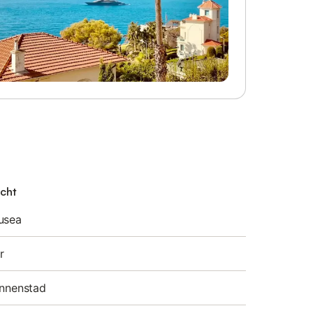
echt
usea
r
innenstad