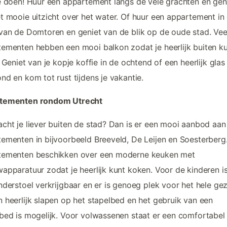
e doen! Huur een appartement langs de vele grachten en gen
t mooie uitzicht over het water. Of huur een appartement in
van de Domtoren en geniet van de blik op de oude stad. Vee
ementen hebben een mooi balkon zodat je heerlijk buiten k
. Geniet van je kopje koffie in de ochtend of een heerlijk glas 
nd en kom tot rust tijdens je vakantie.
tementen rondom Utrecht
cht je liever buiten de stad? Dan is er een mooi aanbod aan
ementen in bijvoorbeeld Breeveld, De Leijen en Soesterberg
tementen beschikken over een moderne keuken met
apparatuur zodat je heerlijk kunt koken. Voor de kinderen is
nderstoel verkrijgbaar en er is genoeg plek voor het hele gez
 heerlijk slapen op het stapelbed en het gebruik van een
bed is mogelijk. Voor volwassenen staat er een comfortabel