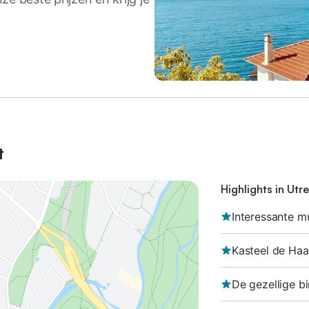
t
Highlights in Utr
Interessante m
Kasteel de Haa
De gezellige b