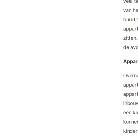
veel t
van he
buurt 
appart
zitten
de avo
Appar
Overna
appart
appar
inbouw
een ki
kunnen
kinder