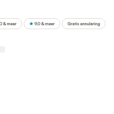
0
& meer
9,0
& meer
Gratis annulering