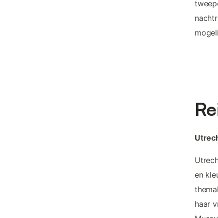
tweepe
nachtr
mogeli
Re
Utrech
Utrech
en kle
themak
haar v