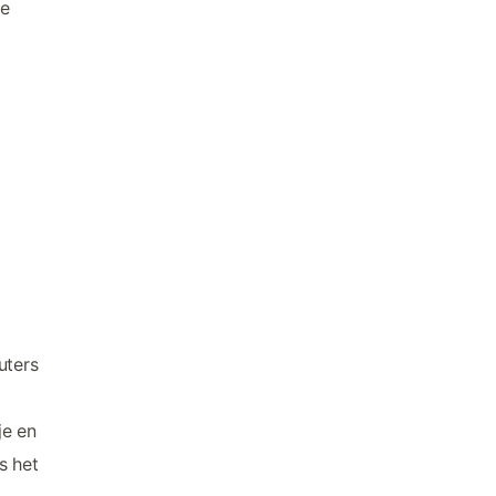
de
uters
je en
s het