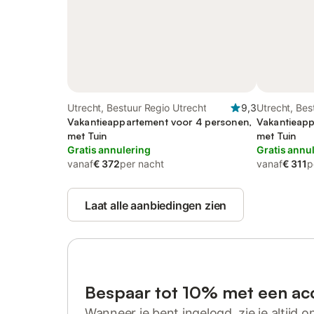
Utrecht, Bestuur Regio Utrecht
9,3
Utrecht, Bes
Vakantieappartement voor 4 personen,
Vakantieapp
met Tuin
met Tuin
Gratis annulering
Gratis annu
vanaf
€ 372
per nacht
vanaf
€ 311
p
Laat alle aanbiedingen zien
Bespaar tot 10% met een ac
Wanneer je bent ingelogd, zie je altijd on