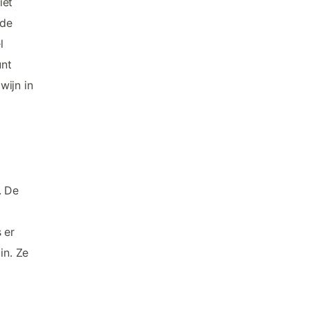
iet
 de
l
unt
wijn in
. De
 er
in. Ze