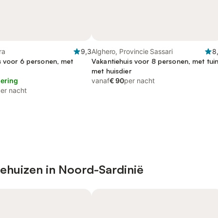
ra
9,3
Alghero, Provincie Sassari
8
s voor 6 personen, met
Vakantiehuis voor 8 personen, met tuin
met huisdier
lering
vanaf
€ 90
per nacht
er nacht
iehuizen in Noord-Sardinië