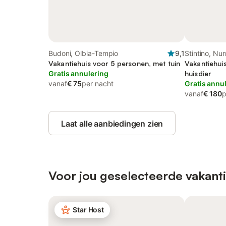
Budoni, Olbia-Tempio
9,1
Stintino, Nur
Vakantiehuis voor 5 personen, met tuin
Vakantiehui
Gratis annulering
huisdier
vanaf
€ 75
per nacht
Gratis annu
vanaf
€ 180
p
Laat alle aanbiedingen zien
Voor jou geselecteerde vakant
Star Host