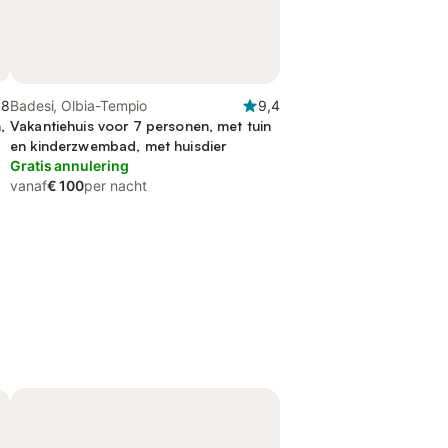
,8
Badesi, Olbia-Tempio
9,4
,
Vakantiehuis voor 7 personen, met tuin
en kinderzwembad, met huisdier
Gratis annulering
vanaf
€ 100
per nacht