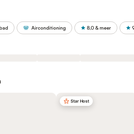
bad
Airconditioning
8,0
& meer
n
Star Host