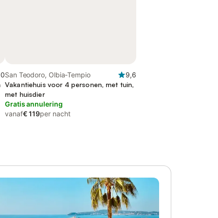
,0
San Teodoro, Olbia-Tempio
9,6
n
Vakantiehuis voor 4 personen, met tuin,
met huisdier
Gratis annulering
vanaf
€ 119
per nacht