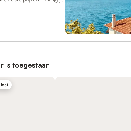
r is toegestaan
 Host