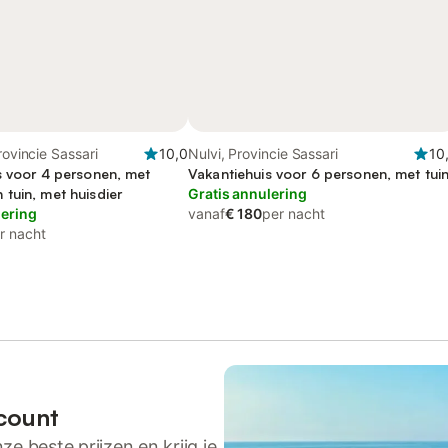
rovincie Sassari
10,0
Nulvi, Provincie Sassari
10
s voor 4 personen, met
Vakantiehuis voor 6 personen, met tui
tuin, met huisdier
Gratis annulering
lering
vanaf
€ 180
per nacht
r nacht
count
ze beste prijzen en krijg je