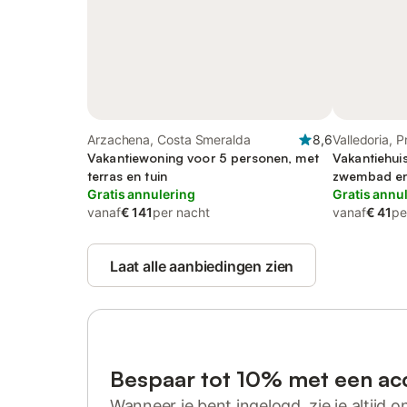
Arzachena, Costa Smeralda
8,6
Valledoria, P
Vakantiewoning voor 5 personen, met
Vakantiehui
terras en tuin
zwembad en 
Gratis annulering
Gratis annu
vanaf
€ 141
per nacht
vanaf
€ 41
pe
Laat alle aanbiedingen zien
Bespaar tot 10% met een ac
Wanneer je bent ingelogd, zie je altijd on