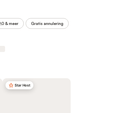
9,0
& meer
Gratis annulering
Star Host