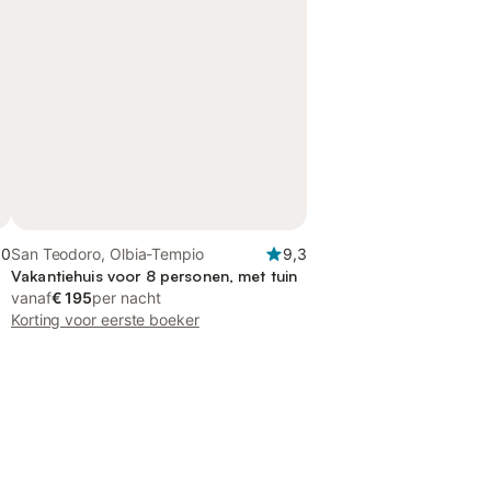
,0
San Teodoro, Olbia-Tempio
9,3
Vakantiehuis voor 8 personen, met tuin
vanaf
€ 195
per nacht
Korting voor eerste boeker