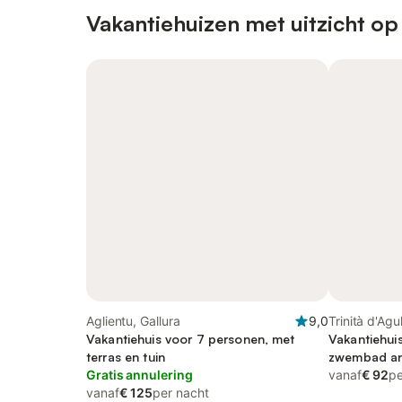
Vakantiehuizen met uitzicht op
Aglientu, Gallura
9,0
Trinità d'Agu
Vakantiehuis voor 7 personen, met
Vakantiehui
terras en tuin
zwembad and
Gratis annulering
vanaf
€ 92
pe
vanaf
€ 125
per nacht