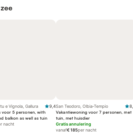
 zee
ltu e Vignola, Gallura
9,4
San Teodoro, Olbia-Tempio
8
s voor 5 personen, with
Vakantiewoning voor 7 personen, met
 balkon as well as tuin
tuin, met huisdier
r nacht
Gratis annulering
vanaf
€ 185
per nacht