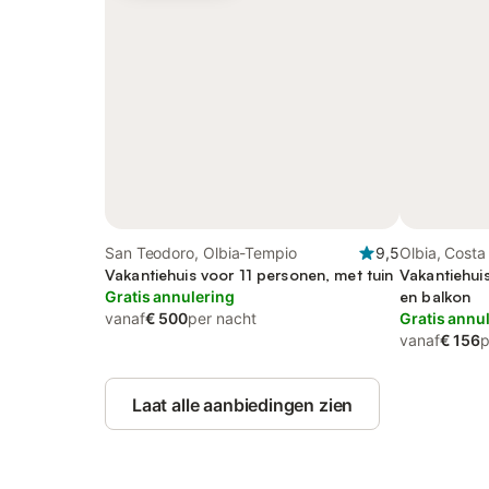
San Teodoro, Olbia-Tempio
9,5
Olbia, Cost
Vakantiehuis voor 11 personen, met tuin
Vakantiehui
Gratis annulering
en balkon
vanaf
€ 500
per nacht
Gratis annu
vanaf
€ 156
p
Laat alle aanbiedingen zien