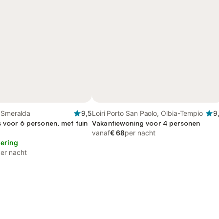
a Smeralda
9,5
Loiri Porto San Paolo, Olbia-Tempio
9
s voor 6 personen, met tuin
Vakantiewoning voor 4 personen
vanaf
€ 68
per nacht
lering
er nacht