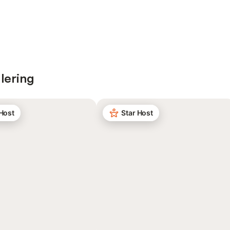
lering
 Host
Star Host