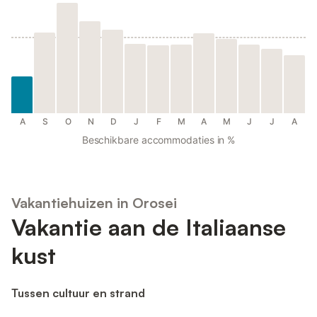
A
S
O
N
D
J
F
M
A
M
J
J
A
Beschikbare accommodaties in %
Vakantiehuizen in Orosei
Vakantie aan de Italiaanse
kust
Tussen cultuur en strand