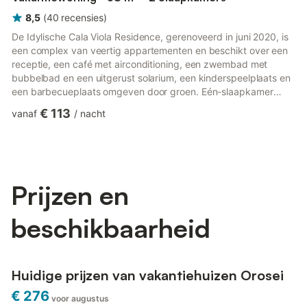
8,5
(
40
recensies
)
De Idylische Cala Viola Residence, gerenoveerd in juni 2020, is
een complex van veertig appartementen en beschikt over een
receptie, een café met airconditioning, een zwembad met
bubbelbad en een uitgerust solarium, een kinderspeelplaats en
een barbecueplaats omgeven door groen. Eén-slaapkamer
appartement (4 personen) (38 m2) woonkamer met een
€ 113
vanaf
/
nacht
stapelbed of een slaapbank voor twee personen, tweepersoons
slaapkamer, kitchenette, badkamer met douche. Elk
appartement heeft een woonkamer met airconditioning en een
tv, en een volledig uitgeruste keuken. Cala Viola ligt op 1
kilometer van het stra...
Prijzen en
beschikbaarheid
Huidige prijzen van vakantiehuizen Orosei
€ 276
voor augustus