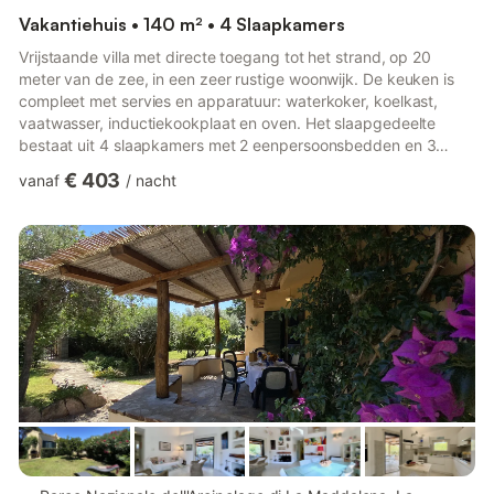
Vakantiehuis • 140 m² • 4 Slaapkamers
Vrijstaande villa met directe toegang tot het strand, op 20
meter van de zee, in een zeer rustige woonwijk. De keuken is
compleet met servies en apparatuur: waterkoker, koelkast,
vaatwasser, inductiekookplaat en oven. Het slaapgedeelte
bestaat uit 4 slaapkamers met 2 eenpersoonsbedden en 3
tweepersoonsbedden. Het appartement is uitsluitend voor niet-
€ 403
vanaf
/
nacht
rokers en is voorzien van stereo, wifi, televisie, wasmachine,
airconditioning, kluis en een eigen parkeerplaats. Het is ook
uitgerust met een haardroger, strijkijzer en strijkplank,
handdoeken en beddengoed voor de gehele duur van uw
verblijf. ...
meer...