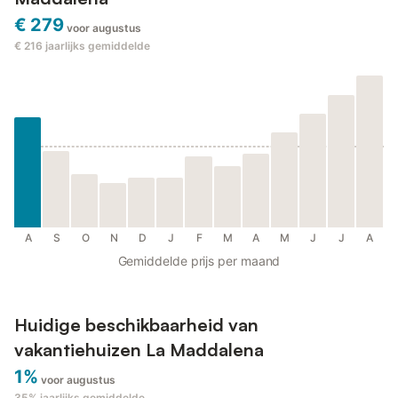
€ 279
voor augustus
€ 216
jaarlijks gemiddelde
A
S
O
N
D
J
F
M
A
M
J
J
A
Gemiddelde prijs per maand
Huidige beschikbaarheid van
vakantiehuizen La Maddalena
1%
voor augustus
35%
jaarlijks gemiddelde