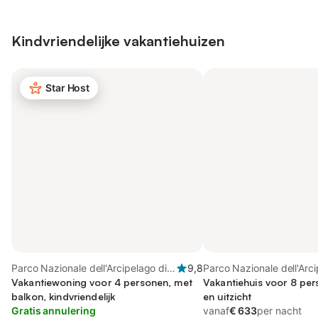
Kindvriendelijke vakantiehuizen
Star Host
Parco Nazionale dell'Arcipelago di
9,8
Parco Nazionale dell'Arci
La Maddalena, La Maddalena
Vakantiewoning voor 4 personen, met
Maddalena, La Maddale
Vakantiehuis voor 8 per
balkon, kindvriendelijk
en uitzicht
Gratis annulering
vanaf
€ 633
per nacht