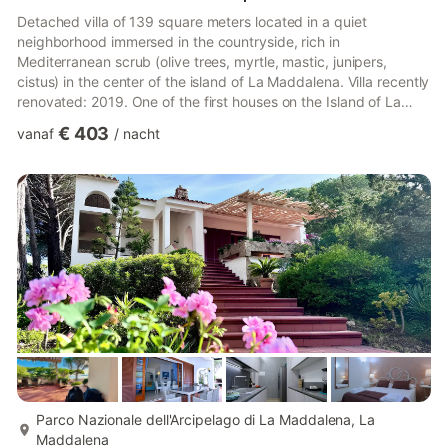
Detached villa of 139 square meters located in a quiet
neighborhood immersed in the countryside, rich in
Mediterranean scrub (olive trees, myrtle, mastic, junipers,
cistus) in the center of the island of La Maddalena. Villa recently
renovated: 2019. One of the first houses on the Island of La
Maddalena. ONLY 1,300 meters from the sea (Cala Spalmatore,
€ 403
vanaf
/
nacht
Porto Massimo, Bassa Trinita, Monte d'Arena). 5.6 km from the
historic center. The supermarket is 4.5 km away. The island of
Caprera at 6.00 km with its mountains and beaches . Consisting
of the MAIN HOUSE: Living room, fully equipped open kit...
meer...
Parco Nazionale dell'Arcipelago di La Maddalena, La
Maddalena