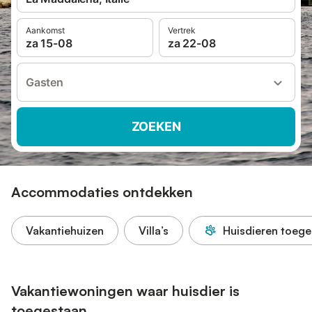
Aankomst
Vertrek
za 15-08
za 22-08
Gasten
ZOEKEN
Accommodaties ontdekken
Vakantiehuizen
Villa’s
Huisdieren toege
Vakantiewoningen waar huisdier is
toegestaan