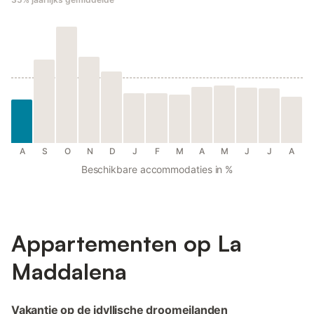
A
S
O
N
D
J
F
M
A
M
J
J
A
Beschikbare accommodaties in %
Appartementen op La
Maddalena
Vakantie op de idyllische droomeilanden