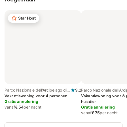
Star Host
Parco Nazionale dell'Arcipelago di
9,2
Parco Nazionale dell'Arci
La Maddalena, La Maddalena
Vakantiewoning voor 4 personen
Maddalena, La Maddale
Vakantiewoning voor 6 
Gratis annulering
huisdier
vanaf
€ 54
per nacht
Gratis annulering
vanaf
€ 75
per nacht