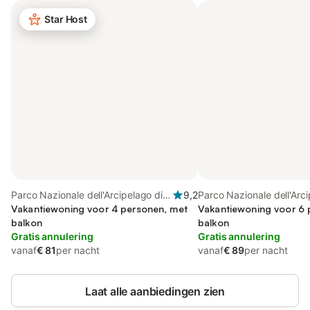
Star Host
Parco Nazionale dell'Arcipelago di
9,2
Parco Nazionale dell'Arci
La Maddalena, La Maddalena
Vakantiewoning voor 4 personen, met
La Maddalena, La Madd
Vakantiewoning voor 6 
balkon
balkon
Gratis annulering
Gratis annulering
vanaf
€ 81
per nacht
vanaf
€ 89
per nacht
Laat alle aanbiedingen zien