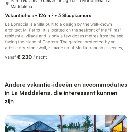
Parco Nazionale dell'Arcipelago di La Maddalena, La
Maddalena
Vakantiehuis • 126 m² • 3 Slaapkamers
La Bonaccia is a villa built to a design by the well-known
architect M. Perrot. It is located on the seafront of the "Piras"
residential village and is only a few dozen metres from the sea,
facing the island of Caprera. The garden, protected by an
artistic dry-stone wall, is made up of Mediterranean essences,
in particular mastic trees, and gives complete privacy to the
€ 230
vanaf
/
nacht
house. The place is quiet and car traffic is limited to the few
residents. The Village's two sandy beaches are easily reached
on foot along an asphalt road in about 3 minutes (500 metres).
The first is Cala Grande, a favouri...
Andere vakantie-ideeën en accommodaties
in La Maddalena, die interessant kunnen
zijn