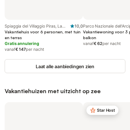
Spiaggia del Villaggio Piras, La
10,0
Parco Nazionale dell'Arci
Maddalena
Vakantiehuis voor 6 personen, met tuin
La Maddalena, La Madd
Vakantiewoning voor 3 
en terras
balkon
Gratis annulering
vanaf
€ 62
per nacht
vanaf
€ 147
per nacht
Laat alle aanbiedingen zien
Vakantiehuizen met uitzicht op zee
Star Host