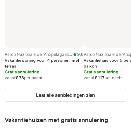
Parco Nazionale dell'Arcipelago di
9,0
Parco Nazionale dell'Arci
La Maddalena, La Maddalena
Vakantiewoning voor 4 personen, met
La Maddalena, La Madd
Vakantiehuis voor 6 pe
terras
balkon
Gratis annulering
Gratis annulering
vanaf
€ 78
per nacht
vanaf
€ 117
per nacht
Laat alle aanbiedingen zien
Vakantiehuizen met gratis annulering