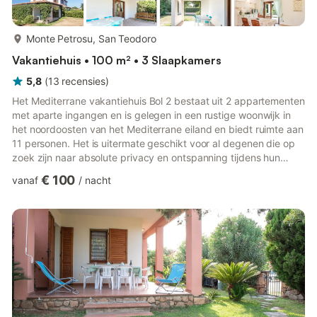
meer...
Monte Petrosu, San Teodoro
Vakantiehuis • 100 m² • 3 Slaapkamers
5,8
(
13
recensies
)
Het Mediterrane vakantiehuis Bol 2 bestaat uit 2 appartementen
met aparte ingangen en is gelegen in een rustige woonwijk in
het noordoosten van het Mediterrane eiland en biedt ruimte aan
11 personen. Het is uitermate geschikt voor al degenen die op
zoek zijn naar absolute privacy en ontspanning tijdens hun
vakantie. Het eerste appartement op de begane grond heeft
€ 100
vanaf
/
nacht
een comfortabele woon-eetkamer, een goed uitgeruste keuken,
2 slaapkamers (één met 3 eenpersoonsbedden en één met een
tweepersoonsbed en een slaapbank) en een badkamer. Het
tweede appartement met eigen ingang bevindt zich in het so...