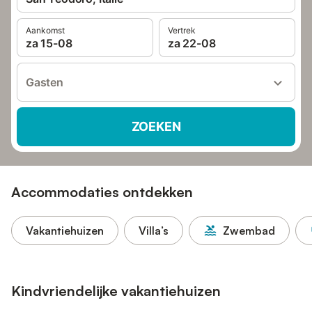
Aankomst
Vertrek
za 15-08
za 22-08
Gasten
ZOEKEN
Accommodaties ontdekken
Vakantiehuizen
Villa’s
Zwembad
Kindvriendelijke vakantiehuizen