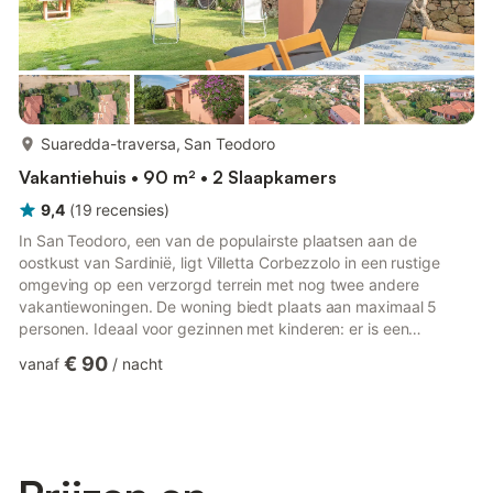
meer...
Suaredda-traversa, San Teodoro
Vakantiehuis • 90 m² • 2 Slaapkamers
9,4
(
19
recensies
)
In San Teodoro, een van de populairste plaatsen aan de
oostkust van Sardinië, ligt Villetta Corbezzolo in een rustige
omgeving op een verzorgd terrein met nog twee andere
vakantiewoningen. De woning biedt plaats aan maximaal 5
personen. Ideaal voor gezinnen met kinderen: er is een
woonkamer met slaapbank, een goed uitgeruste keuken, 2
€ 90
vanaf
/
nacht
slaapkamers (een met tweepersoonsbed, een met 2
eenpersoonsbedden) en 2 badkamers. Verder beschikken jullie
over wifi, een tv en een kinderstoel. Buiten vinden jullie een
sfeervol ingerichte, overdekte privéterras met barbecue –
ideaal voor gezamenlijke maalti...