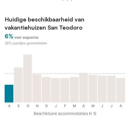
Huidige beschikbaarheid van
vakantiehuizen San Teodoro
6%
voor augustus
28%
jaarlijks gemiddelde
A
S
O
N
D
J
F
M
A
M
J
J
A
Beschikbare accommodaties in %