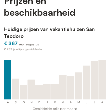
Prijzen en
beschikbaarheid
Huidige prijzen van vakantiehuizen San
Teodoro
€ 367
voor augustus
€ 253
jaarlijks gemiddelde
A
S
O
N
D
J
F
M
A
M
J
J
A
Gemiddelde prijs per maand