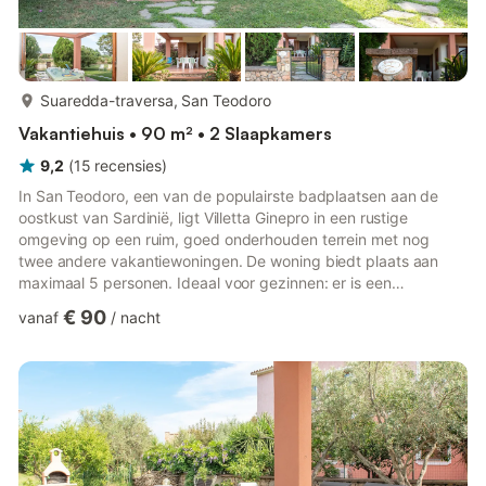
meer...
Suaredda-traversa, San Teodoro
Vakantiehuis • 90 m² • 2 Slaapkamers
9,2
(
15
recensies
)
In San Teodoro, een van de populairste badplaatsen aan de
oostkust van Sardinië, ligt Villetta Ginepro in een rustige
omgeving op een ruim, goed onderhouden terrein met nog
twee andere vakantiewoningen. De woning biedt plaats aan
maximaal 5 personen. Ideaal voor gezinnen: er is een
woonkamer met slaapbank, een volledig uitgeruste keuken, 2
€ 90
vanaf
/
nacht
slaapkamers (één met tweepersoonsbed, één met 2
eenpersoonsbedden) en 2 badkamers. Tot de voorzieningen
behoren wifi, televisie, airconditioning en een kinderstoel. Buiten
vinden jullie een verzorgde, overdekte privéterras met
barbecue – perfect voor geze...