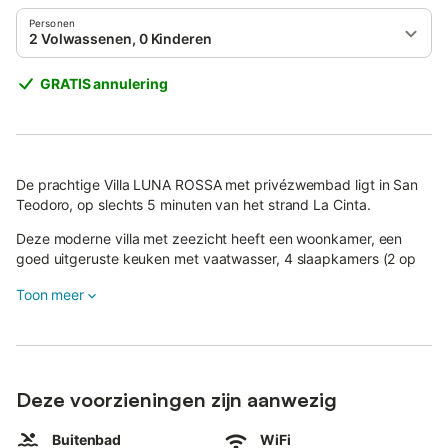
Personen
2 Volwassenen, 0 Kinderen
GRATIS annulering
De prachtige Villa LUNA ROSSA met privézwembad ligt in San
Teodoro, op slechts 5 minuten van het strand La Cinta.
Deze moderne villa met zeezicht heeft een woonkamer, een
goed uitgeruste keuken met vaatwasser, 4 slaapkamers (2 op
de begane grond met eigen ingang, gescheiden van de
Toon meer
bovenverdieping, en 2 boven), 3 ensuite badkamers en 1 extra
badkamer boven.
Er kunnen maximaal 11 personen verblijven.
Tot de extra voorzieningen behoren Wi-Fi geschikt voor
Deze voorzieningen zijn aanwezig
videogesprekken, airconditioning, een open haard en satelliet-
tv. De kindvriendelijke accommodatie biedt op aanvraag een
Buitenbad
WiFi
babybedje en kinderstoel, beschikbaar tegen een toeslag.