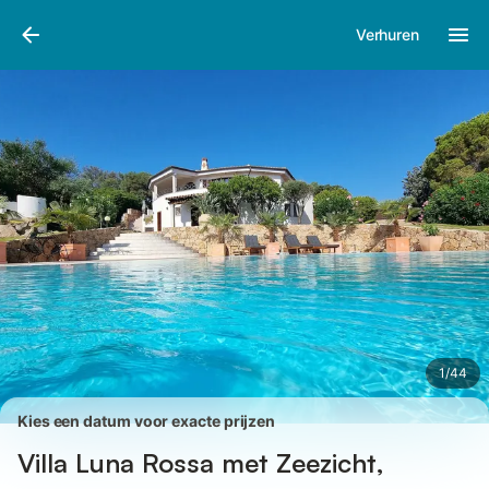
Afbeeldingen
Faciliteiten
Recensies
Verhuren
1
/
44
Kies een datum voor exacte prijzen
Villa Luna Rossa met Zeezicht,