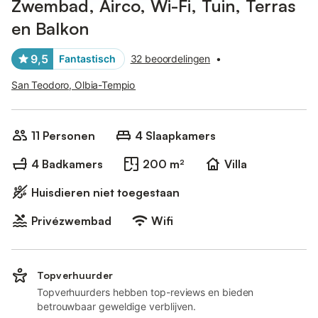
Zwembad, Airco, Wi-Fi, Tuin, Terras
en Balkon
9,5
Fantastisch
32 beoordelingen
•
San Teodoro, Olbia-Tempio
11 Personen
4 Slaapkamers
4 Badkamers
200 m²
Villa
Huisdieren niet toegestaan
Privézwembad
Wifi
Topverhuurder
Topverhuurders hebben top-reviews en bieden
betrouwbaar geweldige verblijven.