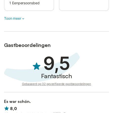
1
Eenpersoonsbed
Er zijn slechts twee buren, rechts en links, maar hun huizen
liggen op afstand en zijn afgeschermd door hoge planten.
Toon meer
Gastbeoordelingen
9,5
Fantastisch
Gebaseerd op 32 geverifieerde gastbeoordelingen
Es war schön.
8,0