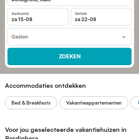
Aankomst
Vertrek
za 15-08
za 22-08
Gasten
ZOEKEN
Accommodaties ontdekken
Bed & Breakfasts
Vakantieappartementen
Voor jou geselecteerde vakantiehuizen in
Bordighera