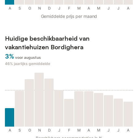
A
S
O
N
D
J
F
M
A
M
J
J
A
Gemiddelde prijs per maand
Huidige beschikbaarheid van
vakantiehuizen Bordighera
3%
voor augustus
46%
jaarlijks gemiddelde
A
S
O
N
D
J
F
M
A
M
J
J
A