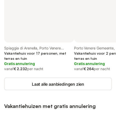
Spiaggia di Arenella, Porto Venere
Porto Venere Gemeente, R
Gemeente
Vakantiehuis voor 17 personen, met
Levante
Vakantiehuis voor 2 pe
terras en tuin
terras en tuin
Gratis annulering
Gratis annulering
vanaf
€ 2.232
per nacht
vanaf
€ 264
per nacht
Laat alle aanbiedingen zien
Vakantiehuizen met gratis annulering