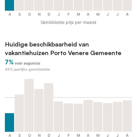
A
S
O
N
D
J
F
M
A
M
J
J
A
Gemiddelde prijs per maand
Huidige beschikbaarheid van
vakantiehuizen Porto Venere Gemeente
7%
voor augustus
45%
jaarlijks gemiddelde
A
S
O
N
D
J
F
M
A
M
J
J
A