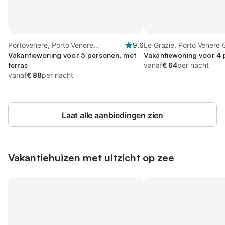
Portovenere, Porto Venere
9,6
Le Grazie, Porto Venere
Gemeente
Vakantiewoning voor 5 personen, met
Vakantiewoning voor 4
terras
vanaf
€ 64
per nacht
vanaf
€ 88
per nacht
Laat alle aanbiedingen zien
Vakantiehuizen met uitzicht op zee