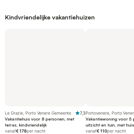
Kindvriendelijke vakantiehuizen
Le Grazie, Porto Venere Gemeente
7,3
Portovenere, Porto Vene
Vakantiehuis voor 8 personen, met
Gemeente
Vakantiewoning voor 5 
terras, kindvriendelijk
uitzicht en tuin, met hui
vanaf
€ 178
per nacht
vanaf
€ 110
per nacht