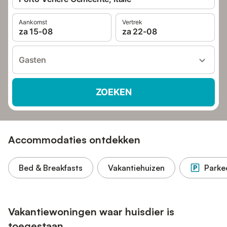
Aankomst
Vertrek
za 15-08
za 22-08
Gasten
ZOEKEN
Accommodaties ontdekken
Bed & Breakfasts
Vakantiehuizen
Parke
Vakantiewoningen waar huisdier is
toegestaan