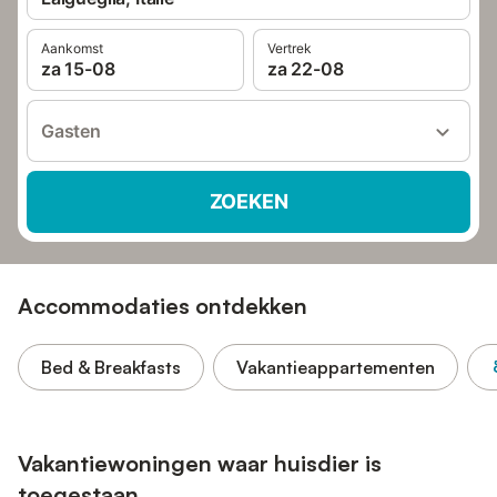
Aankomst
Vertrek
za 15-08
za 22-08
Gasten
ZOEKEN
Accommodaties ontdekken
Bed & Breakfasts
Vakantieappartementen
Vakantiewoningen waar huisdier is
toegestaan