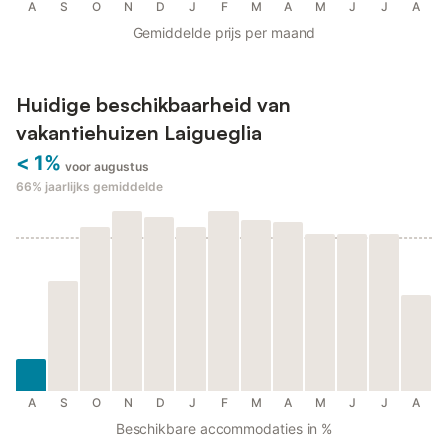
A
S
O
N
D
J
F
M
A
M
J
J
A
Gemiddelde prijs per maand
Huidige beschikbaarheid van
vakantiehuizen Laigueglia
< 1%
voor augustus
66%
jaarlijks gemiddelde
A
S
O
N
D
J
F
M
A
M
J
J
A
Beschikbare accommodaties in %