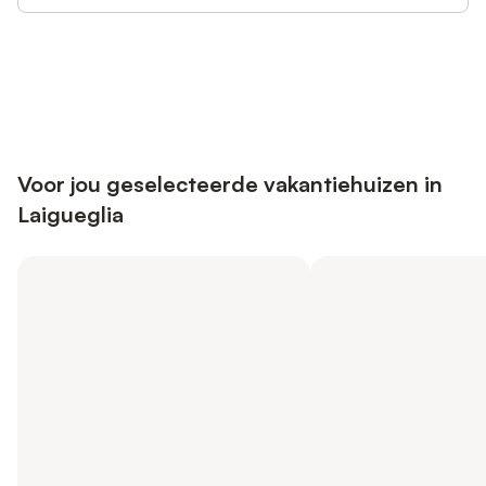
Bespaar tot 10% op veel verblijven
Registreren
met een account.
Voor jou geselecteerde vakantiehuizen in
Laigueglia