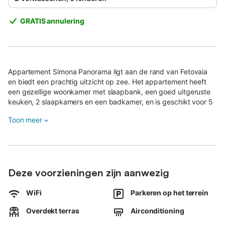
GRATIS annulering
Appartement Simona Panorama ligt aan de rand van Fetovaia
en biedt een prachtig uitzicht op zee. Het appartement heeft
een gezellige woonkamer met slaapbank, een goed uitgeruste
keuken, 2 slaapkamers en een badkamer, en is geschikt voor 5
personen.
Toon meer
Ideaal voor gezinnen met kinderen: er is Wi-Fi, satelliet-tv,
airconditioning, verwarming, een kinderbedje en een kinderstoel
aanwezig.
Buiten vinden jullie een ruim terras met onvergetelijk uitzicht op
Deze voorzieningen zijn aanwezig
het strand van Fetovaia en het eiland Montecristo.
WiFi
Parkeren op het terrein
Hier genieten jullie van privacy en ultieme ontspanning.
Een grote supermarkt vinden jullie in het nabijgelegen dorp
Overdekt terras
Airconditioning
Pomonte op 4,7 km afstand.