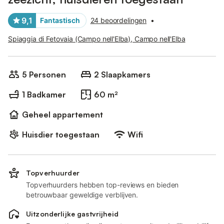
9,1
Fantastisch
24 beoordelingen
•
Spiaggia di Fetovaia (Campo nell'Elba), Campo nell'Elba
5 Personen
2 Slaapkamers
1 Badkamer
60 m²
Geheel appartement
Huisdier toegestaan
Wifi
Topverhuurder
Topverhuurders hebben top-reviews en bieden
betrouwbaar geweldige verblijven.
Uitzonderlijke gastvrijheid