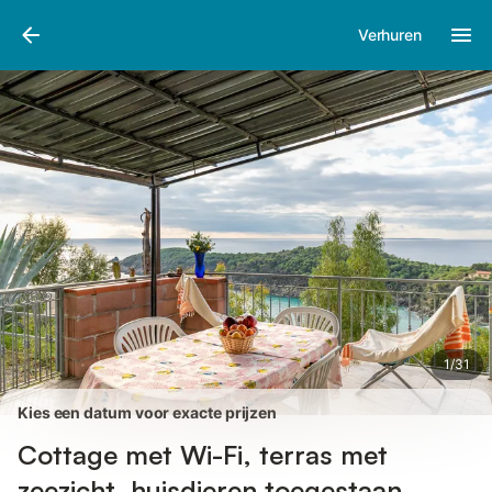
Afbeeldingen
Faciliteiten
Recensies
Verhuren
1
/
31
Kies een datum voor exacte prijzen
Cottage met Wi-Fi, terras met
zeezicht, huisdieren toegestaan