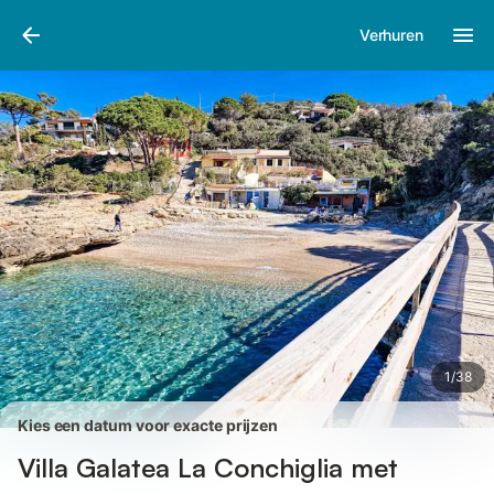
Afbeeldingen
Faciliteiten
Recensies
Verhuren
1
/
38
Kies een datum voor exacte prijzen
Villa Galatea La Conchiglia met