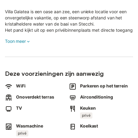
Villa Galatea is een oase aan zee, een unieke locatie voor een
onvergetelijke vakantie, op een steenworp afstand van het
kristalheldere water van de baai van Stecchi.
Het pand kijkt uit op een privébinnenplaats met directe toegang
tot het strand.
Toon meer
De binnenplaats is uitgerust om rustig te dineren weg van de
drukte van het strand.
Het heeft ook een groot panoramisch privéterras vanwaar je
kunt genieten van het uitzicht op zee, prachtige
Deze voorzieningen zijn aanwezig
zonsondergangen over de Golf van Stella en 's avonds van het
natuurlijke schouwspel van de sterrenhemel.
WiFi
Parkeren op het terrein
Het terras is uitgerust met ontspanningsruimtes en een solarium.
Onoverdekt terras
Airconditioning
Tweekamerappartement 2/4 slaapplaatsen, bestaande uit een
TV
Keuken
woonkamer met tweepersoonsslaapbank en complete
privé
kookhoek, tweepersoonskamer, badkamer met douche.
Wasmachine
Koelkast
Uitgeruste buitenruimte aan de voorkant van het appartement,
om buiten te eten; uitgeruste ontspanningshoek op het terras,
privé