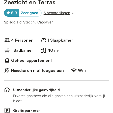
Zeezicht en Terras
8,3
Zeer goed
6 beoordelingen
•
Spiaggia di Stecchi, Capoliveri
4 Personen
1 Slaapkamer
1 Badkamer
40 m²
Geheel appartement
Huisdieren niet toegestaan
Wifi
Uitzonderlijke gastvrijheid
Ervaren gastheer die zijn gasten een uitzonderlijk verblijf
biedt.
Gratis parkeren