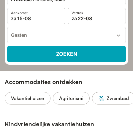
Aankomst
Vertrek
za 15-08
za 22-08
Gasten
ZOEKEN
Accommodaties ontdekken
Vakantiehuizen
Agriturismi
Zwembad
Kindvriendelijke vakantiehuizen