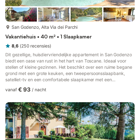
meer...
San Godenzo, Alta Via dei Parchi
Vakantiehuis • 40 m² • 1 Slaapkamer
8,6
(
250
recensies
)
Dit gezellige, huisdiervriendelijke appartement in San Godenzo
biedt een oase van rust in het hart van Toscane. Ideaal voor
stellen of kleine gezinnen. Het beschikt over een ruime begane
grond met een grote keuken, een tweepersoonsslaapbank,
satelliet-tv en een comfortabele slaapkamer met een
tweepersoonsbed. De badkamer is voorzien van een douche,
€ 93
vanaf
/
nacht
bidet en alle benodigdheden voor een ontspannen verblijf. Of u
nu geniet van een rustige avond binnenshuis of een avontuur
op het platteland plant, dit huis is een gastvrije uitvalsbasis.
Gasten hebben toegang tot een gemeenschappelijke tuin met
...