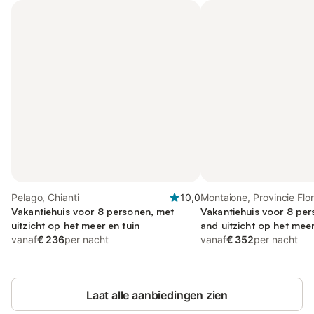
Pelago, Chianti
10,0
Montaione, Provincie Flo
Vakantiehuis voor 8 personen, met
Vakantiehuis voor 8 per
uitzicht op het meer en tuin
and uitzicht op het meer
vanaf
€ 236
per nacht
zwembad
vanaf
€ 352
per nacht
Laat alle aanbiedingen zien