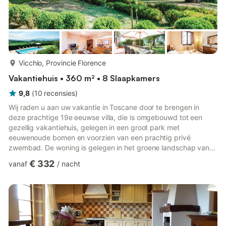
meer...
Vicchio, Provincie Florence
Vakantiehuis • 360 m² • 8 Slaapkamers
9,8
(
10
recensies
)
Wij raden u aan uw vakantie in Toscane door te brengen in
deze prachtige 19e eeuwse villa, die is omgebouwd tot een
gezellig vakantiehuis, gelegen in een groot park met
eeuwenoude bomen en voorzien van een prachtig privé
zwembad. De woning is gelegen in het groene landschap van
het Mugello gebied. Op 4 km van Borgo San Lorenzo, waar u
€ 332
vanaf
/
nacht
allerlei winkels en diensten vindt. In deze hoek van het paradijs
kunt u het grootste deel van de dag buiten doorbrengen,
zonnen bij het zwembad, een boek lezen in de schaduw van de
bomen, leuke barbecues organiseren op de gemetselde
barbecue en daarna eten in...