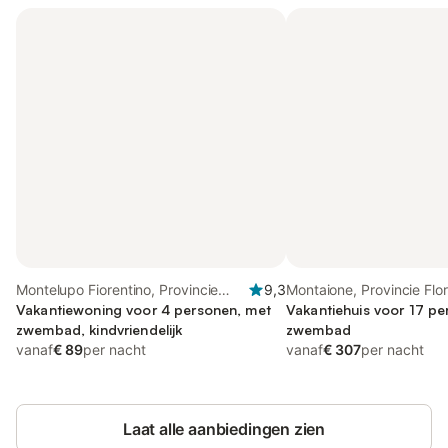
Montelupo Fiorentino, Provincie
9,3
Montaione, Provincie Flo
Florence
Vakantiewoning voor 4 personen, met
Vakantiehuis voor 17 pe
zwembad, kindvriendelijk
zwembad
vanaf
€ 89
per nacht
vanaf
€ 307
per nacht
Laat alle aanbiedingen zien