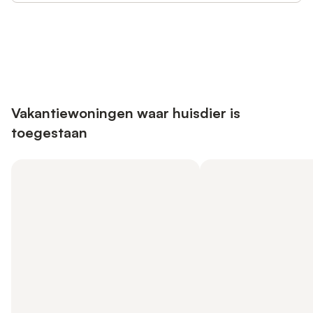
Bespaar tot 10% op veel verblijven
Registreren
met een account.
Vakantiewoningen waar huisdier is
toegestaan