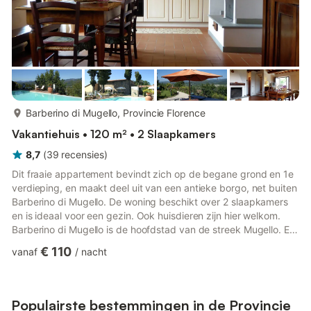
meer...
Barberino di Mugello, Provincie Florence
Vakantiehuis • 120 m² • 2 Slaapkamers
8,7
(
39
recensies
)
Dit fraaie appartement bevindt zich op de begane grond en 1e
verdieping, en maakt deel uit van een antieke borgo, net buiten
Barberino di Mugello. De woning beschikt over 2 slaapkamers
en is ideaal voor een gezin. Ook huisdieren zijn hier welkom.
Barberino di Mugello is de hoofdstad van de streek Mugello. Er
is in deze omgeving genoeg te bekijken en te doen! Wat dacht
€ 110
vanaf
/
nacht
je van het meer van Bilancino (7 km)? Ideaal voor een dagje
ontspannen of een boottochtje op het water! Maar ook de
sportievelingen zitten hier goed, want in deze streek kan je
prachtige wandelingen en fietstochten maken! Op d...
Populairste bestemmingen in de Provincie