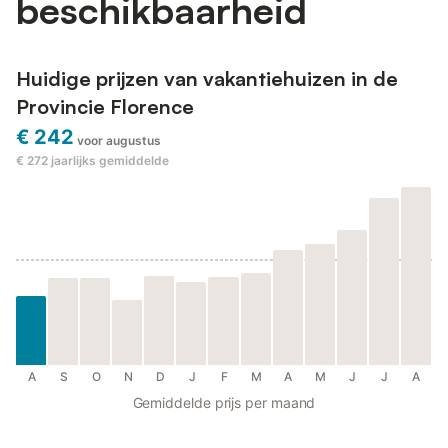
beschikbaarheid
Huidige prijzen van vakantiehuizen in de
Provincie Florence
€ 242
voor augustus
€ 272
jaarlijks gemiddelde
A
S
O
N
D
J
F
M
A
M
J
J
A
Gemiddelde prijs per maand