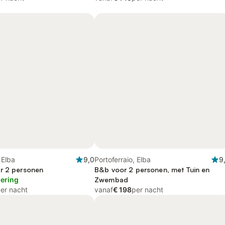
 Elba
9,0
Portoferraio, Elba
9
r 2 personen
B&b voor 2 personen, met Tuin en
lering
Zwembad
er nacht
vanaf
€ 198
per nacht