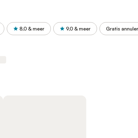
8,0
& meer
9,0
& meer
Gratis annule