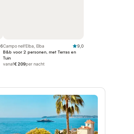
,6
Campo nell'Elba, Elba
9,0
B&b voor 2 personen, met Terras en
Tuin
vanaf
€ 209
per nacht