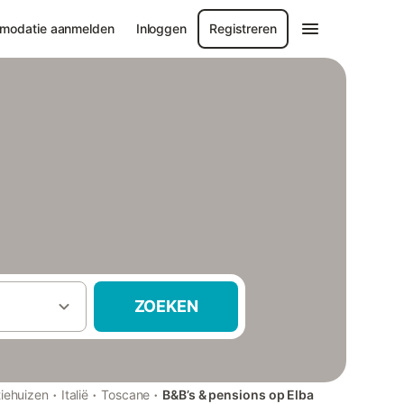
modatie aanmelden
Inloggen
Registreren
ZOEKEN
·
·
·
iehuizen
Italië
Toscane
B&B’s & pensions op Elba