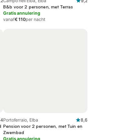
,2
Campo nell'Elba, Elba
9,2
B&b voor 2 personen, met Terras
Gratis annulering
vanaf
€ 110
per nacht
,4
Portoferraio, Elba
8,6
d
Pension voor 2 personen, met Tuin en
Zwembad
Gratis annulering