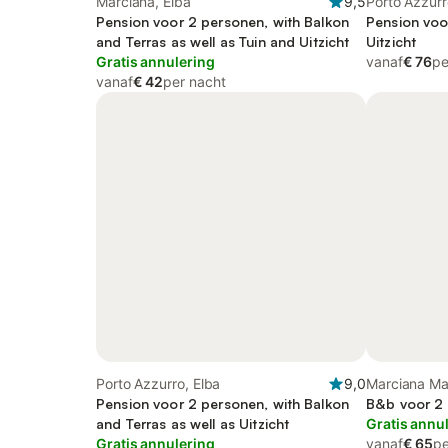
Marciana, Elba
9,5
Porto Azzurr
Pension voor 2 personen, with Balkon
Pension voo
and Terras as well as Tuin and Uitzicht
Uitzicht
Gratis annulering
vanaf
€ 76
pe
vanaf
€ 42
per nacht
Porto Azzurro, Elba
9,0
Marciana Mar
Pension voor 2 personen, with Balkon
B&b voor 2 
and Terras as well as Uitzicht
Gratis annu
Gratis annulering
vanaf
€ 65
pe