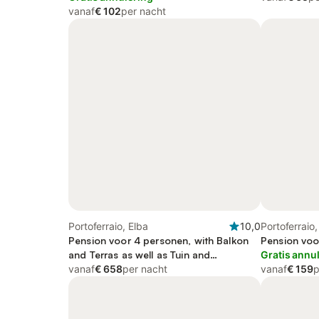
vanaf
€ 102
per nacht
Portoferraio, Elba
10,0
Portoferraio,
Pension voor 4 personen, with Balkon
Pension voo
and Terras as well as Tuin and
Gratis annu
Zwembad
vanaf
€ 658
per nacht
vanaf
€ 159
p