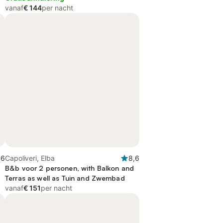
vanaf
€ 144
per nacht
,6
Capoliveri, Elba
8,6
B&b voor 2 personen, with Balkon and
Terras as well as Tuin and Zwembad
vanaf
€ 151
per nacht