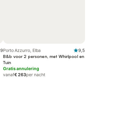
,9
Porto Azzurro, Elba
9,5
B&b voor 2 personen, met Whirlpool en
Tuin
Gratis annulering
vanaf
€ 263
per nacht