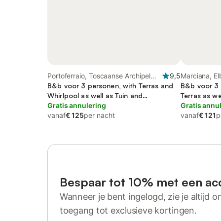
Portoferraio, Toscaanse Archipel
9,5
Marciana, El
Nationaal Park
B&b voor 3 personen, with Terras and
B&b voor 3 
Whirlpool as well as Tuin and
Terras as we
Kinderzwembad
Gratis annulering
Gratis annu
vanaf
€ 125
per nacht
vanaf
€ 121
p
Bespaar tot 10% met een ac
Wanneer je bent ingelogd, zie je altijd on
toegang tot exclusieve kortingen.