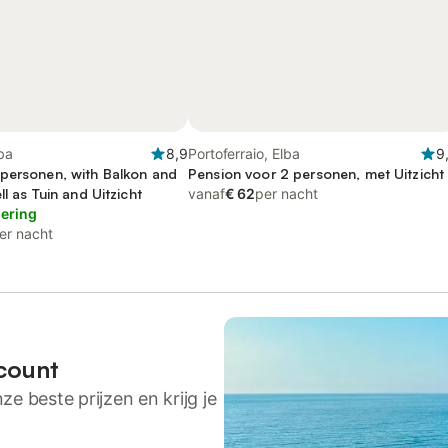
ba
8,9
Portoferraio, Elba
9
personen, with Balkon and
Pension voor 2 personen, met Uitzicht
ll as Tuin and Uitzicht
vanaf
€ 62
per nacht
lering
er nacht
count
ze beste prijzen en krijg je