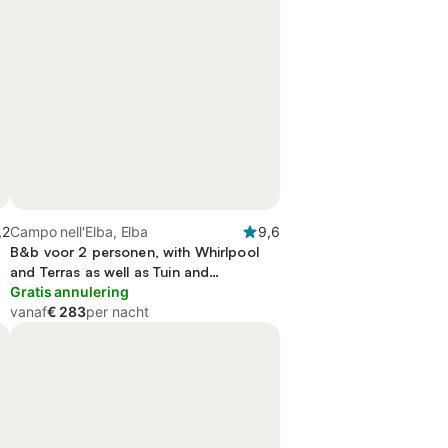
,2
Campo nell'Elba, Elba
9,6
B&b voor 2 personen, with Whirlpool
and Terras as well as Tuin and
Zwembad
Gratis annulering
vanaf
€ 283
per nacht