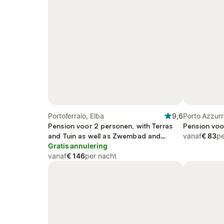
Portoferraio, Elba
9,6
Porto Azzurr
Pension voor 2 personen, with Terras
Pension voo
and Tuin as well as Zwembad and
vanaf
€ 83
pe
Uitzicht
Gratis annulering
vanaf
€ 146
per nacht