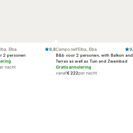
lba, Elba
8,8
Campo nell'Elba, Elba
9
r 2 personen
B&b voor 2 personen, with Balkon and
lering
Terras as well as Tuin and Zwembad
er nacht
Gratis annulering
vanaf
€ 222
per nacht