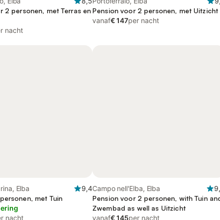
o, Elba
8,5
Portoferraio, Elba
9
r 2 personen, met Terras en
Pension voor 2 personen, met Uitzicht
vanaf
€ 147
per nacht
r nacht
ina, Elba
9,4
Campo nell'Elba, Elba
9
personen, met Tuin
Pension voor 2 personen, with Tuin an
lering
Zwembad as well as Uitzicht
r nacht
vanaf
€ 145
per nacht