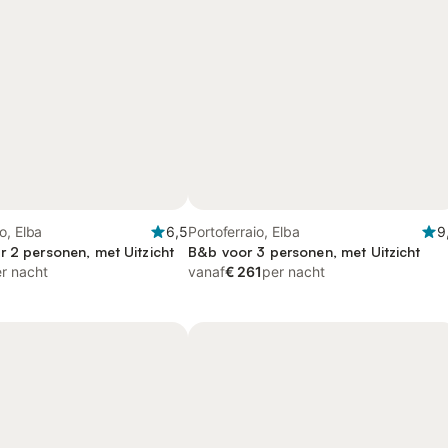
o, Elba
6,5
Portoferraio, Elba
9
r 2 personen, met Uitzicht
B&b voor 3 personen, met Uitzicht
r nacht
vanaf
€ 261
per nacht