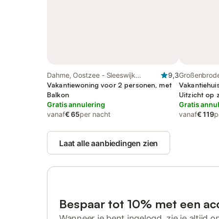
Dahme, Oostzee - Sleeswijk
9,3
Großenbrode
Holstein
Vakantiewoning voor 2 personen, met
Ostseeküste
Vakantiehui
Balkon
Uitzicht op 
Gratis annulering
Tuin
Gratis annu
vanaf
€ 65
per nacht
vanaf
€ 119
p
Laat alle aanbiedingen zien
Bespaar tot 10% met een ac
Wanneer je bent ingelogd, zie je altijd on