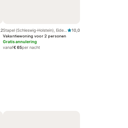
,2
Stapel (Schleswig-Holstein), Eider-
10,0
Treene-Sorge
Vakantiewoning voor 2 personen
Gratis annulering
vanaf
€ 65
per nacht