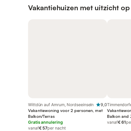
Vakantiehuizen met uitzicht op
Wittdün auf Amrum, Nordseeinseln
9,0
Timmendorfe
Vakantiewoning voor 2 personen, met
Sleeswijk Ho
Vakantiewon
Balkon/Terras
Balkon and 
Gratis annulering
vanaf
€ 61
pe
vanaf
€ 57
per nacht