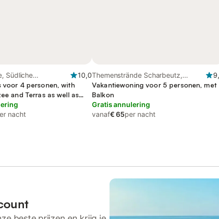
, Südliche
10,0
Themenstrände Scharbeutz,
9
s voor 4 personen, with
Oostzee - Sleeswijk Holstein
Vakantiewoning voor 5 personen, met
zee and Terras as well as
Balkon
lering
Gratis annulering
er nacht
vanaf
€ 65
per nacht
count
ze beste prijzen en krijg je