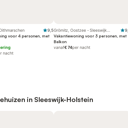
 Dithmarschen
9,5
Grömitz, Oostzee - Sleeswijk
9
ing voor 4 personen, met
Holstein
Vakantiewoning voor 3 personen, met
Balkon
lering
vanaf
€ 74
per nacht
r nacht
ehuizen in Sleeswijk-Holstein