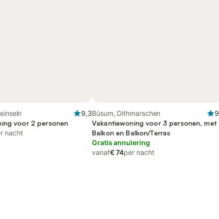
einseln
9,3
Büsum, Dithmarschen
9
ing voor 2 personen
Vakantiewoning voor 3 personen, met
r nacht
Balkon en Balkon/Terras
Gratis annulering
vanaf
€ 74
per nacht