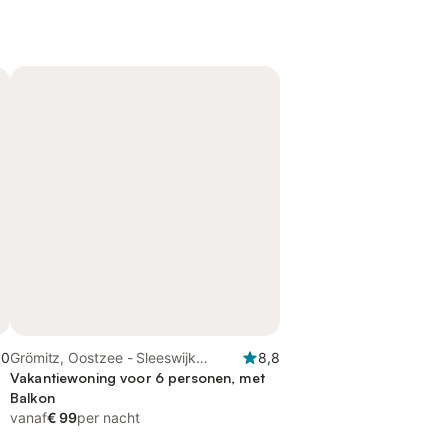
,0
Grömitz, Oostzee - Sleeswijk
8,8
Holstein
Vakantiewoning voor 6 personen, met
Balkon
vanaf
€ 99
per nacht