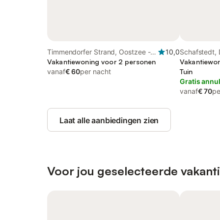
Timmendorfer Strand, Oostzee -
10,0
Schafstedt,
Sleeswijk Holstein
Vakantiewoning voor 2 personen
Vakantiewon
vanaf
€ 60
per nacht
Tuin
Gratis annu
vanaf
€ 70
pe
Laat alle aanbiedingen zien
Voor jou geselecteerde vakanti