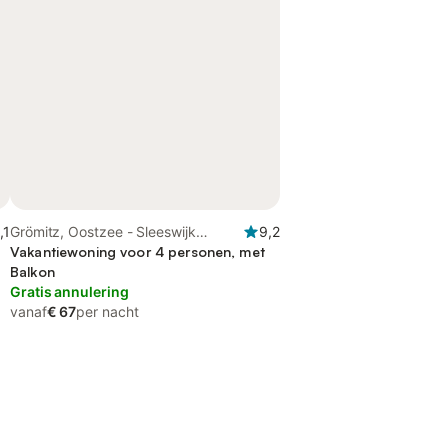
,1
Grömitz, Oostzee - Sleeswijk
9,2
Holstein
Vakantiewoning voor 4 personen, met
Balkon
Gratis annulering
vanaf
€ 67
per nacht