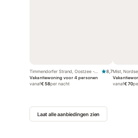
Timmendorfer Strand, Oostzee -
8,7
Mist, Nordse
Sleeswijk Holstein
Vakantiewoning voor 4 personen
Vakantiewon
vanaf
€ 58
per nacht
vanaf
€ 70
pe
Laat alle aanbiedingen zien