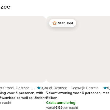
 zee
Star Host
r Strand, Oostzee -
9,3
Kiel, Oostzee - Sleeswijk Holstein
9
lstein
ing voor 3 personen, with
Vakantiewoning voor 3 personen, met
Zwembad as well as Uitzicht
Balkon
r nacht
Gratis annulering
vanaf
€ 99
per nacht