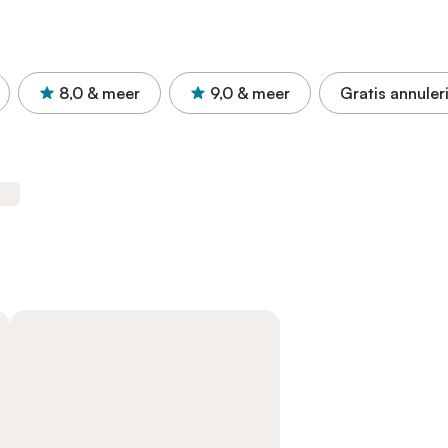
8,0
& meer
9,0
& meer
Gratis annuler