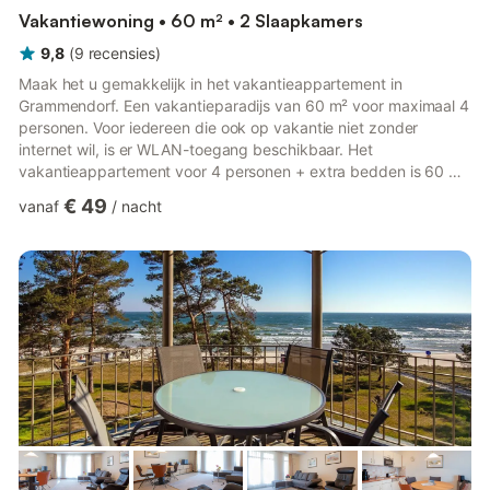
Vakantiewoning • 60 m² • 2 Slaapkamers
9,8
(
9
recensies
)
Maak het u gemakkelijk in het vakantieappartement in
Grammendorf. Een vakantieparadijs van 60 m² voor maximaal 4
personen. Voor iedereen die ook op vakantie niet zonder
internet wil, is er WLAN-toegang beschikbaar. Het
vakantieappartement voor 4 personen + extra bedden is 60 m²
groot. Het beschikt over 2 slaapkamers, een gezellige
€ 49
vanaf
/
nacht
woonkamer met open keuken en een lichte badkamer met
douche en toilet. Een kinderbed en kinderstoel zijn aanwezig.
Onze bedden zijn 1x 1,40 x 2,00 m en 1,60 x 2,00 m. De bank
is uitschuifbaar. De vakantiewoningen kunnen het hele jaar door
gehuurd worden. In het do...