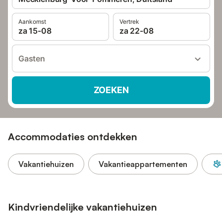
Aankomst
Vertrek
za 15-08
za 22-08
Gasten
ZOEKEN
Accommodaties ontdekken
Vakantiehuizen
Vakantieappartementen
Kindvriendelijke vakantiehuizen