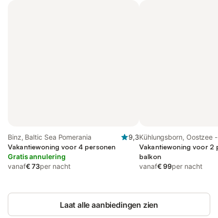
Binz, Baltic Sea Pomerania
9,3
Kühlungsborn, Oostzee -
Vakantiewoning voor 4 personen
Mecklenburg
Vakantiewoning voor 2 
Gratis annulering
balkon
vanaf
€ 73
per nacht
vanaf
€ 99
per nacht
Laat alle aanbiedingen zien