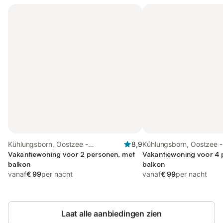
Kühlungsborn, Oostzee -
8,9
Kühlungsborn, Oostzee -
Mecklenburg
Vakantiewoning voor 2 personen, met
Mecklenburg
Vakantiewoning voor 4 
balkon
balkon
vanaf
€ 99
per nacht
vanaf
€ 99
per nacht
Laat alle aanbiedingen zien