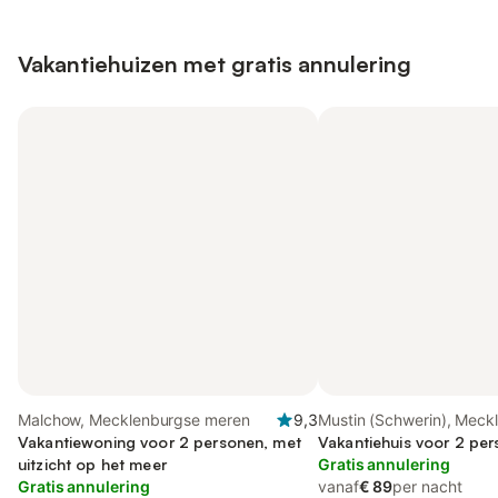
Vakantiehuizen met gratis annulering
Malchow, Mecklenburgse meren
9,3
Mustin (Schwerin), Meck
Vakantiewoning voor 2 personen, met
meren
Vakantiehuis voor 2 per
uitzicht op het meer
Gratis annulering
Gratis annulering
vanaf
€ 89
per nacht