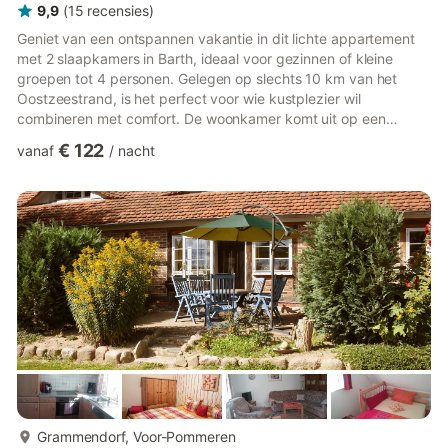
9,9
(
15
recensies
)
Geniet van een ontspannen vakantie in dit lichte appartement
met 2 slaapkamers in Barth, ideaal voor gezinnen of kleine
groepen tot 4 personen. Gelegen op slechts 10 km van het
Oostzeestrand, is het perfect voor wie kustplezier wil
combineren met comfort. De woonkamer komt uit op een
zonnig balkon, ideaal voor een kopje koffie in de ochtend of om
€ 122
vanaf
/
nacht
te ontspannen na een dagje sightseeing. Omringd door het
milde klimaat van de regio Vorpommern, biedt de omgeving
mogelijkheden voor fietsen langs de Baltische fietsroute,
bezoeken aan het Nationaal Park Vorpommersche
Boddenlandschaft en uitstapjes...
meer...
Grammendorf, Voor-Pommeren