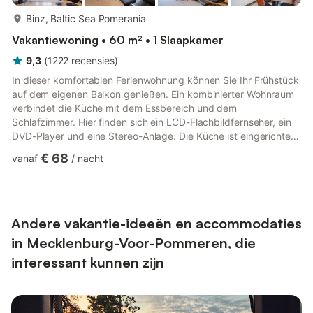
meer...
Binz, Baltic Sea Pomerania
Vakantiewoning • 60 m² • 1 Slaapkamer
9,3
(
1222
recensies
)
In dieser komfortablen Ferienwohnung können Sie Ihr Frühstück
auf dem eigenen Balkon genießen. Ein kombinierter Wohnraum
verbindet die Küche mit dem Essbereich und dem
Schlafzimmer. Hier finden sich ein LCD-Flachbildfernseher, ein
DVD-Player und eine Stereo-Anlage. Die Küche ist eingerichtet
und besitzt einen Geschirrspüler, einen Herd, eine Mikrowelle,
€ 68
vanaf
/
nacht
einen Wasserkocher, einen Toaster und eine Kaffeemaschine. Im
Badezimmer gibt es eine geräumige Dusche, ein Waschbecken,
ein WC und einen großen Spiegel. Haustiere sind in dieser
Wohnung herzlich willkommen.
Andere vakantie-ideeën en accommodaties
in Mecklenburg-Voor-Pommeren, die
interessant kunnen zijn