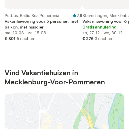
Putbus, Baltic Sea Pomerania
7,9
Stavenhagen, Mecklenb
Vakantiewoning voor 5 personen, met
meren
Vakantiewoning voor 6
balkon, met huisdier
Gratis annulering
ma, 10-08 - za, 15-08
zo, 27-12 - wo, 30-12
€ 801
·
5 nachten
€ 276
·
3 nachten
Vind Vakantiehuizen in
Mecklenburg-Voor-Pommeren