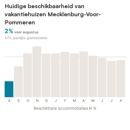
Huidige beschikbaarheid van
vakantiehuizen Mecklenburg-Voor-
Pommeren
2%
voor augustus
57%
jaarlijks gemiddelde
A
S
O
N
D
J
F
M
A
M
J
J
A
Beschikbare accommodaties in %