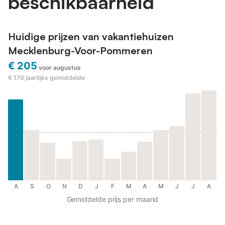
beschikbaarheid
Huidige prijzen van vakantiehuizen
Mecklenburg-Voor-Pommeren
€ 205
voor augustus
€ 170
jaarlijks gemiddelde
A
S
O
N
D
J
F
M
A
M
J
J
A
Gemiddelde prijs per maand