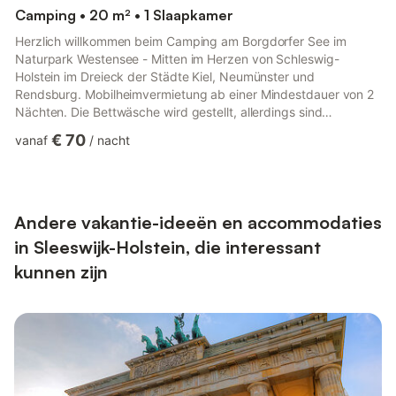
Camping • 20 m² • 1 Slaapkamer
Herzlich willkommen beim Camping am Borgdorfer See im
Naturpark Westensee - Mitten im Herzen von Schleswig-
Holstein im Dreieck der Städte Kiel, Neumünster und
Rendsburg. Mobilheimvermietung ab einer Mindestdauer von 2
Nächten. Die Bettwäsche wird gestellt, allerdings sind
Handtücher von den Gästen selbst mitzubringen. Die Anreise ist
€ 70
vanaf
/
nacht
ab 15 Uhr möglich, Abreise bis spätestens 11 Uhr. Bitte achten
Sie darauf, dass die Unterkünfte besenrein zu hinterlassen sind,
jedoch wird die abschließende Endreinigung vom
Vermietungsservice durchgeführt. Im Restaurant Seeblick auf
dem Seecampingplatz BUM st...
Andere vakantie-ideeën en accommodaties
in Sleeswijk-Holstein, die interessant
kunnen zijn