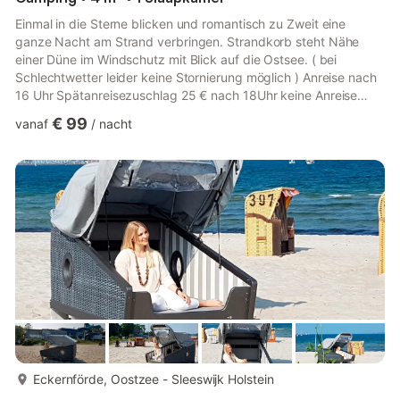
Einmal in die Sterne blicken und romantisch zu Zweit eine
ganze Nacht am Strand verbringen. Strandkorb steht Nähe
einer Düne im Windschutz mit Blick auf die Ostsee. ( bei
Schlechtwetter leider keine Stornierung möglich ) Anreise nach
16 Uhr Spätanreisezuschlag 25 € nach 18Uhr keine Anreise
Unsere Schlafstrandkorb ist hochwertig und liebevoll gestaltet .
€ 99
vanaf
/
nacht
Verbringen Sie Ihre Nacht unter dem Sternenzelt. Wecken Sie
Ihre Kindheitserinnerungen. Der Schlafstrandkorb bietet beste
Voraussetzung , körpereigene Glückshormone
auszuschüttenund ein Glücksgefühl zu erleben. Sie können ab
13 Uhr den Korb ...
meer...
Eckernförde, Oostzee - Sleeswijk Holstein