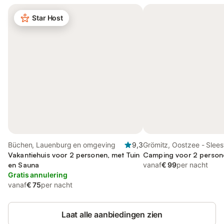
Star Host
Büchen, Lauenburg en omgeving
9,3
Grömitz, Oostzee - Slees
Vakantiehuis voor 2 personen, met Tuin
Holstein
Camping voor 2 person
en Sauna
vanaf
€ 99
per nacht
Gratis annulering
vanaf
€ 75
per nacht
Laat alle aanbiedingen zien