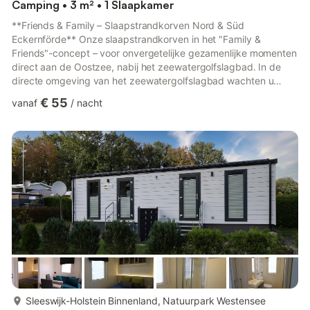
Camping • 3 m² • 1 Slaapkamer
**Friends & Family – Slaapstrandkorven Nord & Süd
Eckernförde** Onze slaapstrandkorven in het "Family &
Friends"-concept – voor onvergetelijke gezamenlijke momenten
direct aan de Oostzee, nabij het zeewatergolfslagbad. In de
directe omgeving van het zeewatergolfslagbad wachten u
twee bijzondere overnachtingsmogelijkheden: onze
€ 55
vanaf
/
nacht
slaapstrandkorven **Nord** en **Süd**. Of u nu met familie,
vrienden of als stel komt – geniet van ontspannen uren op het
strand, het uitzicht op zee en een nacht onder de uitgestrekte
hemel. De strandkorven bieden elk plaats aan twee
volwassenen en zijn, ...
meer...
Sleeswijk-Holstein Binnenland, Natuurpark Westensee