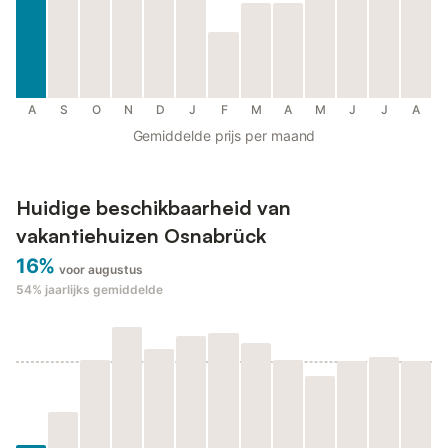
A
S
O
N
D
J
F
M
A
M
J
J
A
Gemiddelde prijs per maand
Huidige beschikbaarheid van
vakantiehuizen Osnabrück
16%
voor augustus
54%
jaarlijks gemiddelde