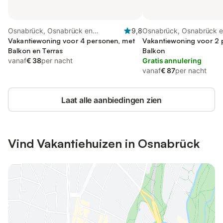
Osnabrück, Osnabrück en
9,8
Osnabrück, Osnabrück 
omgeving
Vakantiewoning voor 4 personen, met
omgeving
Vakantiewoning voor 2 
Balkon en Terras
Balkon
vanaf
€ 38
per nacht
Gratis annulering
vanaf
€ 87
per nacht
Laat alle aanbiedingen zien
Vind Vakantiehuizen in Osnabrück