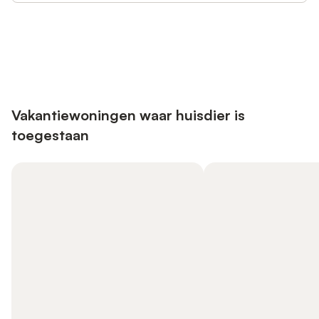
Bespaar tot 10% op veel verblijven
Registreren
met een account.
Vakantiewoningen waar huisdier is
toegestaan