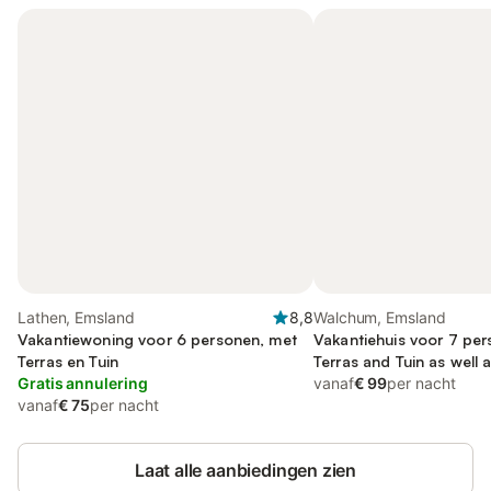
Lathen, Emsland
8,8
Walchum, Emsland
Vakantiewoning voor 6 personen, met
Vakantiehuis voor 7 per
Terras en Tuin
Terras and Tuin as wel
Gratis annulering
and Uitzicht op het mee
vanaf
€ 99
per nacht
vanaf
€ 75
per nacht
Laat alle aanbiedingen zien