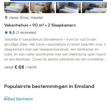
meer...
Haren (Ems), Hasetal
Vakantiehuis • 90 m² • 2 Slaapkamers
9,3
(
3
recensies
)
Vakantie in vakantiehuis Gerdelmann – kom tot rust in een
gezellige sfeer. Het ruime vakantiehuis in Haren beschikt over 2
slaapkamers met een tweepersoonsbed, een badkamer en
toilet, en een ruime woonkamer met een elektrische open haard
en een leeshoek. Zowel de aparte eetkamer als het overdekte
terras nodigen uit tot gezamenlijke maaltijden, die in de modern
€ 68
vanaf
/
nacht
ingerichte keuken kunnen worden bereid. De tuin is ideaal om
te ontspannen en te zonnebaden in de strandstoel of op de
ligstoel, of voor gezellige barbecue-avonden met familie en
vrienden. Er is ook een schommel voor kinderen aanwezig...
Populairste bestemmingen in Emsland