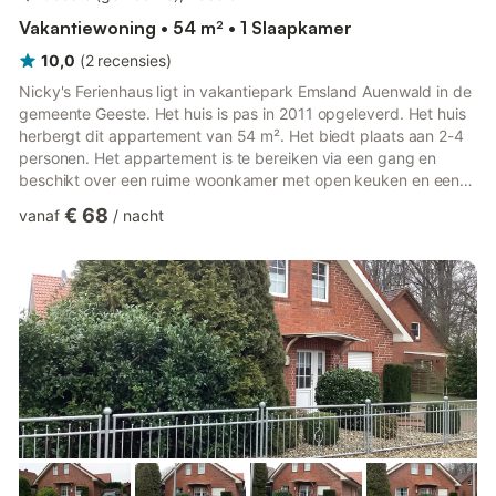
Vakantiewoning • 54 m² • 1 Slaapkamer
10,0
(
2
recensies
)
Nicky's Ferienhaus ligt in vakantiepark Emsland Auenwald in de
gemeente Geeste. Het huis is pas in 2011 opgeleverd. Het huis
herbergt dit appartement van 54 m². Het biedt plaats aan 2-4
personen. Het appartement is te bereiken via een gang en
beschikt over een ruime woonkamer met open keuken en een
groot terras, evenals een slaapkamer en badkamer. Een aparte
€ 68
vanaf
/
nacht
en ruime parkeerplaats is beschikbaar. Het huis ligt op een
steenworp afstand van het kunstmatige meer in Emspark. Het
recreatiemeer Geeste is ook in een paar minuten te voet
bereikbaar. Hier heeft u talloze mogelijkheden: Wandelen, fie...