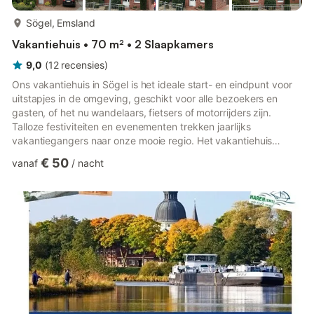
meer...
Sögel, Emsland
Vakantiehuis • 70 m² • 2 Slaapkamers
9,0
(
12
recensies
)
Ons vakantiehuis in Sögel is het ideale start- en eindpunt voor
uitstapjes in de omgeving, geschikt voor alle bezoekers en
gasten, of het nu wandelaars, fietsers of motorrijders zijn.
Talloze festiviteiten en evenementen trekken jaarlijks
vakantiegangers naar onze mooie regio. Het vakantiehuis
Thesing is ingericht voor maximaal 4 personen. Het ligt aan de
€ 50
vanaf
/
nacht
bosrand in Sögel, in de directe nabijheid van het jachtslot
Clemenswerth. Vanaf hier kunt u te voet de wandelpaden
verkennen of meerdere bewegwijzerde fietstochten maken.
Twee fietsen zijn gratis beschikbaar. Een wandeling door de
slotlaan...