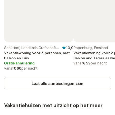
Schüttorf, Landkreis Grafschaft
10,0
Papenburg, Emsland
Bentheim
Vakantiewoning voor 3 personen, met
Vakantiewoning voor 2 
Balkon en Tuin
Balkon and Terras as wel
Gratis annulering
vanaf
€ 59
per nacht
vanaf
€ 60
per nacht
Laat alle aanbiedingen zien
Vakantiehuizen met uitzicht op het meer