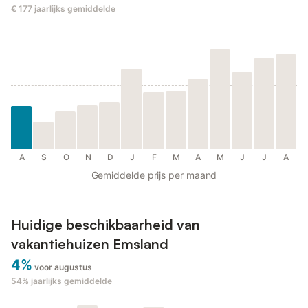
€ 177
jaarlijks gemiddelde
A
S
O
N
D
J
F
M
A
M
J
J
A
Gemiddelde prijs per maand
Huidige beschikbaarheid van
vakantiehuizen Emsland
4%
voor augustus
54%
jaarlijks gemiddelde