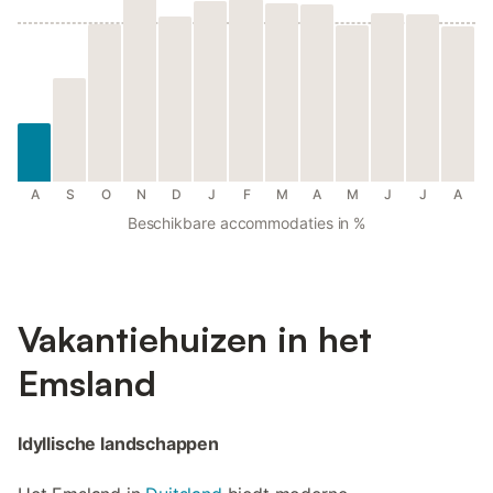
A
S
O
N
D
J
F
M
A
M
J
J
A
Beschikbare accommodaties in %
Vakantiehuizen in het
Emsland
Idyllische landschappen