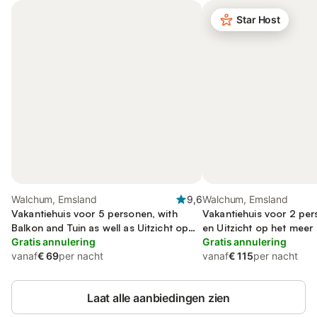
Star Host
Walchum, Emsland
9,6
Walchum, Emsland
Vakantiehuis voor 5 personen, with
Vakantiehuis voor 2 per
Balkon and Tuin as well as Uitzicht op
en Uitzicht op het meer
het meer
Gratis annulering
Gratis annulering
vanaf
€ 69
per nacht
vanaf
€ 115
per nacht
Laat alle aanbiedingen zien