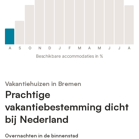
A
S
O
N
D
J
F
M
A
M
J
J
A
Beschikbare accommodaties in %
Vakantiehuizen in Bremen
Prachtige
vakantiebestemming dicht
bij Nederland
Overnachten in de binnenstad