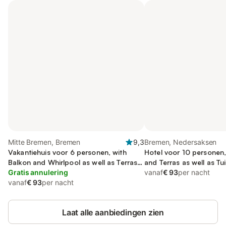
Mitte Bremen, Bremen
9,3
Bremen, Nedersaksen
Vakantiehuis voor 6 personen, with
Hotel voor 10 personen,
Balkon and Whirlpool as well as Terras
and Terras as well as T
and Uitzicht
Gratis annulering
vanaf
€ 93
per nacht
vanaf
€ 93
per nacht
Laat alle aanbiedingen zien