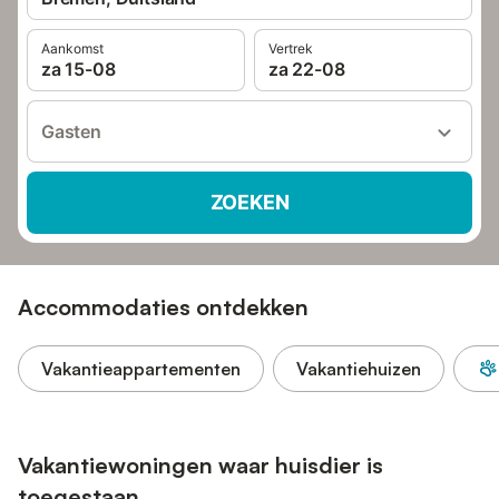
Aankomst
Vertrek
za 15-08
za 22-08
Gasten
ZOEKEN
Accommodaties ontdekken
Vakantieappartementen
Vakantiehuizen
Vakantiewoningen waar huisdier is
toegestaan