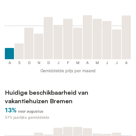
A
S
O
N
D
J
F
M
A
M
J
J
A
Gemiddelde prijs per maand
Huidige beschikbaarheid van
vakantiehuizen Bremen
13%
voor augustus
57%
jaarlijks gemiddelde