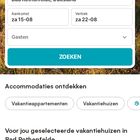
Aankomst
Vertrek
za 15-08
za 22-08
Gasten
ZOEKEN
Accommodaties ontdekken
Vakantieappartementen
Vakantiehuizen
Voor jou geselecteerde vakantiehuizen in
Bad Rothenfelde