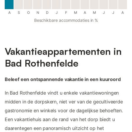
A
S
O
N
D
J
F
M
A
M
J
J
A
Beschikbare accommodaties in %
Vakantieappartementen in
Bad Rothenfelde
Beleef een ontspannende vakantie in een kuuroord
In Bad Rothenfelde vindt u enkele vakantiewoningen
midden in de dorpskern, niet ver van de gecultiveerde
gastronomie en winkels voor de dagelijkse behoeften.
Een vakantiehuis aan de rand van het dorp biedt u
daarentegen een panoramisch uitzicht op het