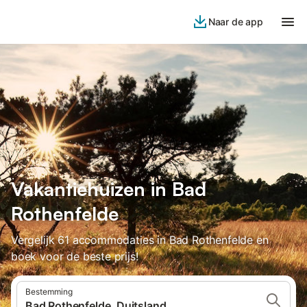
Naar de app
Vakantiehuizen in Bad
Rothenfelde
Vergelijk 61 accommodaties in Bad Rothenfelde en
boek voor de beste prijs!
Bestemming
Bad Rothenfelde, Duitsland