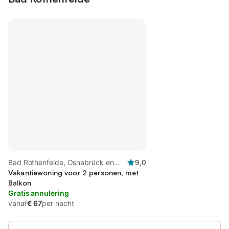
Bad Rothenfelde, Osnabrück en
9,0
omgeving
Vakantiewoning voor 2 personen, met
Balkon
Gratis annulering
vanaf
€ 67
per nacht