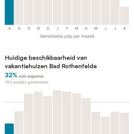
A
S
O
N
D
J
F
M
A
M
J
J
A
Gemiddelde prijs per maand
Huidige beschikbaarheid van
vakantiehuizen Bad Rothenfelde
32%
voor augustus
76%
jaarlijks gemiddelde