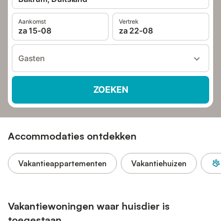
Aankomst
Vertrek
za 15-08
za 22-08
Gasten
ZOEKEN
Accommodaties ontdekken
Vakantieappartementen
Vakantiehuizen
Vakantiewoningen waar huisdier is
toegestaan