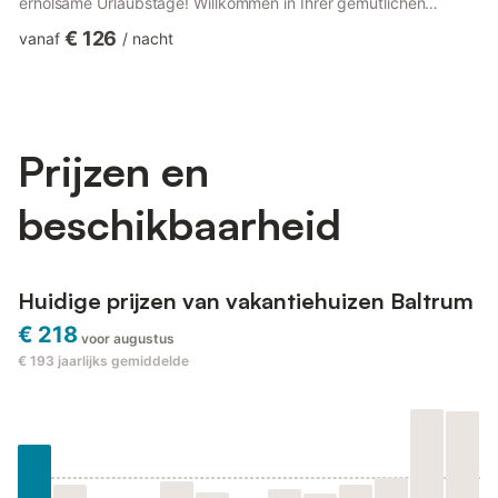
erholsame Urlaubstage! Willkommen in Ihrer gemütlichen
Ferienwohnung auf der idyllischen Nordseeinsel Baltrum – ideal
€ 126
vanaf
/
nacht
für bis zu 4 Personen! Auf ca. 50 qm erwarten Sie eine sonnige
Süd-Terrasse, ein separates Kinderzimmer sowie ein
großzügiger Wohn-Schlafraum zum Entspannen. Die voll
ausgestattete Küche mit Spülmaschine, 4-Platten-Herd,
Mikrowelle und Essplatz ...
Prijzen en
beschikbaarheid
Huidige prijzen van vakantiehuizen Baltrum
€ 218
voor augustus
€ 193
jaarlijks gemiddelde