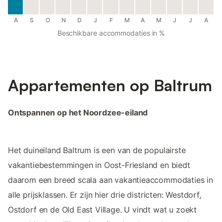
A
S
O
N
D
J
F
M
A
M
J
J
A
Beschikbare accommodaties in %
Appartementen op Baltrum
Ontspannen op het Noordzee-eiland
Het duineiland Baltrum is een van de populairste
vakantiebestemmingen in Oost-Friesland en biedt
daarom een breed scala aan vakantieaccommodaties in
alle prijsklassen. Er zijn hier drie districten: Westdorf,
Ostdorf en de Old East Village. U vindt wat u zoekt