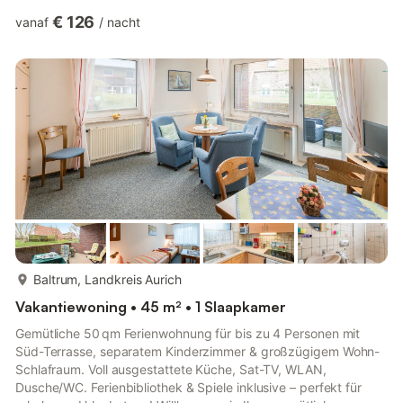
Ferienwohnung „Dünenblick“ im Haus Noorder Tun! Diese
€ 126
vanaf
/
nacht
gemütliche Unterkunft in der ersten Etage bietet auf ca. 50 m²
Platz für bis zu 4 Personen – ideal für Familien oder Paare.
Highlight ist der sonnige Süd-Balkon mit traumhaftem Blick über
das Ostdorf, der zu entspannten Stunden einlädt. Die Wohnung
verfügt über ei...
meer...
Baltrum, Landkreis Aurich
Vakantiewoning • 45 m² • 1 Slaapkamer
Gemütliche 50 qm Ferienwohnung für bis zu 4 Personen mit
Süd-Terrasse, separatem Kinderzimmer & großzügigem Wohn-
Schlafraum. Voll ausgestattete Küche, Sat-TV, WLAN,
Dusche/WC. Ferienbibliothek & Spiele inklusive – perfekt für