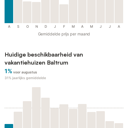
A
S
O
N
D
J
F
M
A
M
J
J
A
Gemiddelde prijs per maand
Huidige beschikbaarheid van
vakantiehuizen Baltrum
1%
voor augustus
31%
jaarlijks gemiddelde