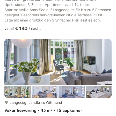
Upstalsboom 3-Zimmer Apartment, laas1-14 in der
Apartmentvilla Anna See auf Langeoog ist für bis zu 5 Personen
geeignet. Besonders hervorzuheben ist die Terrasse in Ost-
Lage mit einer großzügigen Grünfläche. Hier lässt es sich
wunderbar entspannen und das besondere Inselfeeling
€ 140
vanaf
/
nacht
Langeoogs genießen. Die Lage Die moderne und helle
Ferienwohnung befindet sich in Ost-Lage im Erdgeschoss der
Apartmentvilla Anna See, im Langeooger Ortszentrum, an der
Barkhausenstraße gelegen. Der weitläufige Sandstrand und die
Promenade sind nur 300 Meter entf...
meer...
Langeoog, Landkreis Wittmund
Vakantiewoning • 43 m² • 1 Slaapkamer