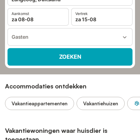
Aankomst
Vertrek
za 08-08
za 15-08
Gasten
ZOEKEN
Accommodaties ontdekken
Vakantieappartementen
Vakantiehuizen
Vakantiewoningen waar huisdier is
toegestaan