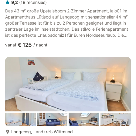
9,2
(
19
recensies
)
Das 43 m² große Upstalsboom 2-Zimmer Apartment, lalo01 im
Apartmenthaus Lütjeod auf Langeoog mit sensationeller 44 m²
großer Terrasse ist für bis zu 2 Personen geeignet und liegt in
zentraler Lage im Inselstädtchen. Das stilvolle Ferienapartment
ist das perfekte Urlaubsdomizil für Euren Nordseeurlaub. Die
Lage Das lichtdurchflutete Apartment befindet sich in
€ 125
vanaf
/
nacht
nordöstlicher Lage im Erdgeschoss des Hauses. Die Nordsee
und der kilometerlange feinsandige Inselstrand sind ca. 1.000
Meter nah. In der unmittelbaren Umgebung findet ihr zahlreiche
Einkaufsmöglichketen, Bäckereien, Gastronomie sowie k...
meer...
Langeoog, Landkreis Wittmund