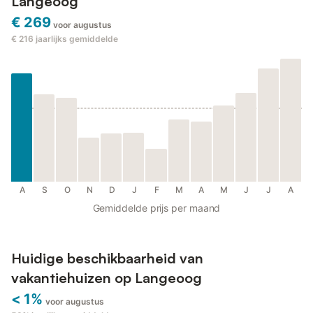
Langeoog
€ 269
voor augustus
€ 216
jaarlijks gemiddelde
A
S
O
N
D
J
F
M
A
M
J
J
A
Gemiddelde prijs per maand
Huidige beschikbaarheid van
vakantiehuizen op Langeoog
< 1%
voor augustus