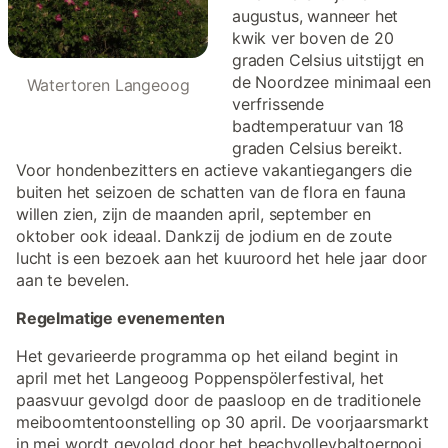
augustus, wanneer het
kwik ver boven de 20
graden Celsius uitstijgt en
de Noordzee minimaal een
Watertoren Langeoog
verfrissende
badtemperatuur van 18
graden Celsius bereikt.
Voor hondenbezitters en actieve vakantiegangers die
buiten het seizoen de schatten van de flora en fauna
willen zien, zijn de maanden april, september en
oktober ook ideaal. Dankzij de jodium en de zoute
lucht is een bezoek aan het kuuroord het hele jaar door
aan te bevelen.
Regelmatige evenementen
Het gevarieerde programma op het eiland begint in
april met het Langeoog Poppenspölerfestival, het
paasvuur gevolgd door de paasloop en de traditionele
meiboomtentoonstelling op 30 april. De voorjaarsmarkt
in mei wordt gevolgd door het beachvolleybaltoernooi