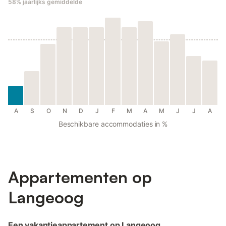
58%
jaarlijks gemiddelde
A
S
O
N
D
J
F
M
A
M
J
J
A
Beschikbare accommodaties in %
Appartementen op
Langeoog
Een vakantieappartement op Langeoog