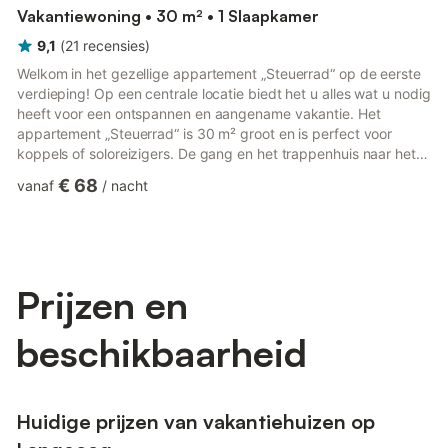
Vakantiewoning • 30 m² • 1 Slaapkamer
9,1
(
21
recensies
)
Welkom in het gezellige appartement „Steuerrad“ op de eerste
verdieping! Op een centrale locatie biedt het u alles wat u nodig
heeft voor een ontspannen en aangename vakantie. Het
appartement „Steuerrad“ is 30 m² groot en is perfect voor
koppels of soloreizigers. De gang en het trappenhuis naar het
appartement zijn erg smal en worden daarom niet aanbevolen
€ 68
vanaf
/
nacht
voor senioren of mensen met een lichamelijke beperking. Het
appartement is liefdevol ingericht en goed ingedeeld. De
slaapkamer is voorzien van een comfortabel tweepersoonsbed
(180 x 200 cm), waarin u zich na een avontuurlijke dag
uitstek...
Prijzen en
beschikbaarheid
Huidige prijzen van vakantiehuizen op