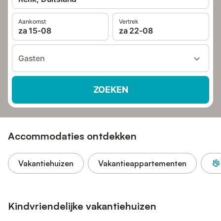
Aankomst
Vertrek
za 15-08
za 22-08
Gasten
ZOEKEN
Accommodaties ontdekken
Vakantiehuizen
Vakantieappartementen
Kindvriendelijke vakantiehuizen