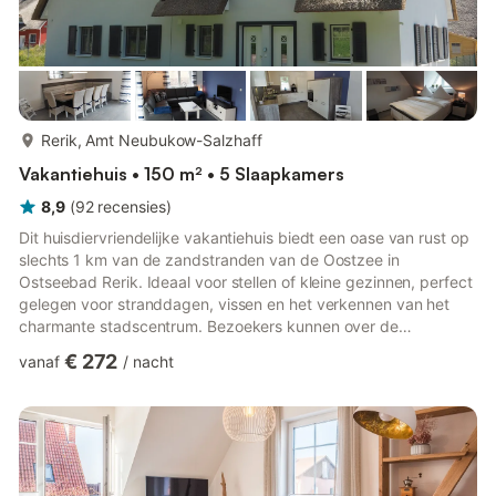
meer...
Rerik, Amt Neubukow-Salzhaff
Vakantiehuis • 150 m² • 5 Slaapkamers
8,9
(
92
recensies
)
Dit huisdiervriendelijke vakantiehuis biedt een oase van rust op
slechts 1 km van de zandstranden van de Oostzee in
Ostseebad Rerik. Ideaal voor stellen of kleine gezinnen, perfect
gelegen voor stranddagen, vissen en het verkennen van het
charmante stadscentrum. Bezoekers kunnen over de
historische promenade slenteren, de vroeggotische St.
€ 272
vanaf
/
nacht
Johanneskerk bezoeken of genieten van een panoramisch
uitzicht vanaf de nabijgelegen kliffen en de pier. Het
vakantiehuis beschikt over een gezellige woonkamer met een
flatscreen-tv, een goed uitgeruste open keuken met moderne
apparatuur en een comfortabe...