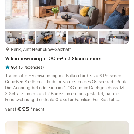
meer...
Rerik, Amt Neubukow-Salzhaff
Vakantiewoning • 100 m² • 3 Slaapkamers
9,4
(
5
recensies
)
Traumhafte Ferienwohnung mit Balkon für bis zu 6 Personen.
Genießen Sie Ihren Urlaub im Nordosten des Ostseebads Rerik.
Die Wohnung befindet sich im 1. OG und im Dachgeschoss. Mit
3 Schlafzimmern und 2 Badezimmern ausgestattet, hat die
Ferienwohnung die ideale Größe für Familien. Für Sie steht
außerdem ein kostenloser Parkplatz zur Verfügung. Cottage am
€ 95
vanaf
/
nacht
Meer - Maisonette mit Wohlfühlambiente Hochwertige
Ferienwohnung mit 2 Bädern und 3 Schlafzimmern für bis zu 6
Personen Großzügiger WOHN- und ESSBEREICH - mit Esstisch
(8 Stühle) und zwei 2er-Sofas - LCD-Flachbildschirm, Radio,