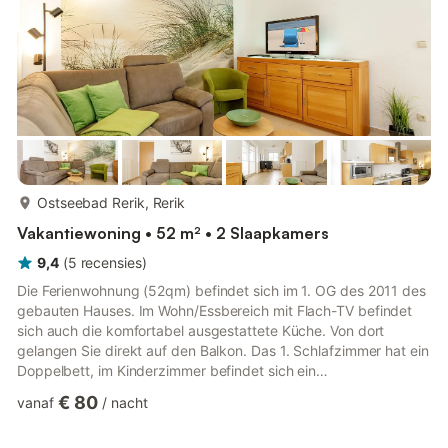
WLAN und Amaz...
meer...
Ostseebad Rerik, Rerik
Vakantiewoning • 52 m² • 2 Slaapkamers
9,4
(
5
recensies
)
Die Ferienwohnung (52qm) befindet sich im 1. OG des 2011 des
gebauten Hauses. Im Wohn/Essbereich mit Flach-TV befindet
sich auch die komfortabel ausgestattete Küche. Von dort
gelangen Sie direkt auf den Balkon. Das 1. Schlafzimmer hat ein
Doppelbett, im Kinderzimmer befindet sich ein
Doppelstockbett. Die komplette Wohnung ist mit Fliesen
€ 80
vanaf
/
nacht
ausgestattet, das Bad mit Dusche hat eine Fußbodenheizung.
Insektenschutzelemente an Balkontür und Fenstern sorgen für