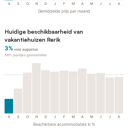
A
S
O
N
D
J
F
M
A
M
J
J
A
Gemiddelde prijs per maand
Huidige beschikbaarheid van
vakantiehuizen Rerik
3%
voor augustus
58%
jaarlijks gemiddelde
A
S
O
N
D
J
F
M
A
M
J
J
A
Beschikbare accommodaties in %