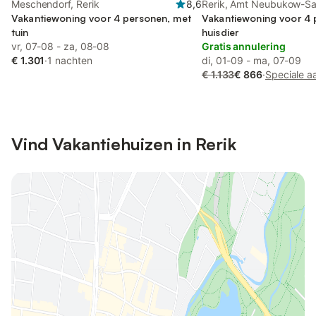
Meschendorf, Rerik
8,6
Rerik, Amt Neubukow-Sa
Vakantiewoning voor 4 personen, met
Vakantiewoning voor 4 
tuin
huisdier
vr, 07-08 - za, 08-08
Gratis annulering
€ 1.301
·
1 nachten
di, 01-09 - ma, 07-09
€ 1.133
€ 866
·
Speciale a
Vind Vakantiehuizen in Rerik