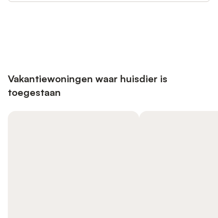
Bespaar tot 10% op veel verblijven
Registreren
met een account.
Vakantiewoningen waar huisdier is
toegestaan