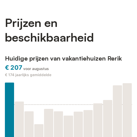
ungestörten Schlaf. Bettwäsche und Handtücher können dazu
gebucht werden. Auch gut erzogene kleine bis mittelgroße
Hunde dürfen gerne hier...
Prijzen en
beschikbaarheid
Huidige prijzen van vakantiehuizen Rerik
€ 207
voor augustus
€ 174
jaarlijks gemiddelde