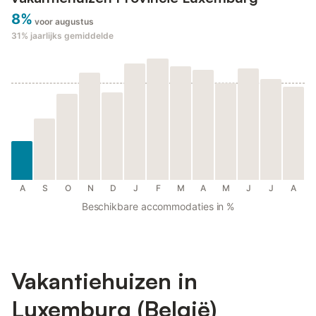
8%
voor augustus
31%
jaarlijks gemiddelde
A
S
O
N
D
J
F
M
A
M
J
J
A
Beschikbare accommodaties in %
Vakantiehuizen in
Luxemburg (België)