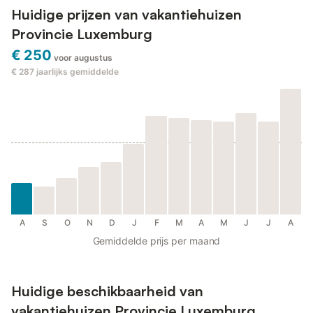
Huidige prijzen van vakantiehuizen
Provincie Luxemburg
€ 250
voor augustus
€ 287
jaarlijks gemiddelde
A
S
O
N
D
J
F
M
A
M
J
J
A
Gemiddelde prijs per maand
Huidige beschikbaarheid van
vakantiehuizen Provincie Luxemburg