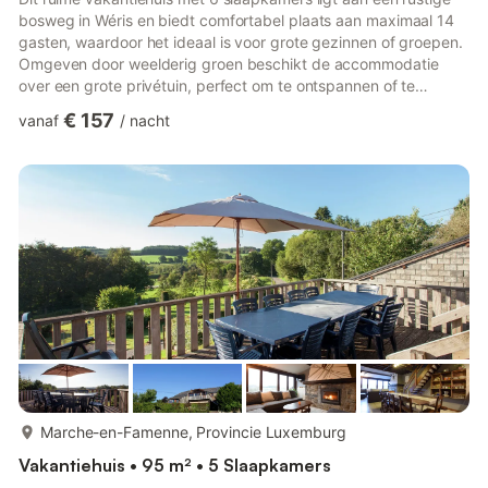
bosweg in Wéris en biedt comfortabel plaats aan maximaal 14
gasten, waardoor het ideaal is voor grote gezinnen of groepen.
Omgeven door weelderig groen beschikt de accommodatie
over een grote privétuin, perfect om te ontspannen of te
barbecueën na een dag vol buitenactiviteiten. In de buurt kunt
€ 157
vanaf
/
nacht
u langlaufen of een verfrissende duik nemen in het openbare
binnenzwembad op slechts 6 km afstand. Het bruisende
stadscentrum ligt op 5 km afstand en biedt restaurants,
uitgaansgelegenheden en een supermarkt voor uw gemak. Het
huis is hui...
meer...
Marche-en-Famenne, Provincie Luxemburg
Vakantiehuis • 95 m² • 5 Slaapkamers