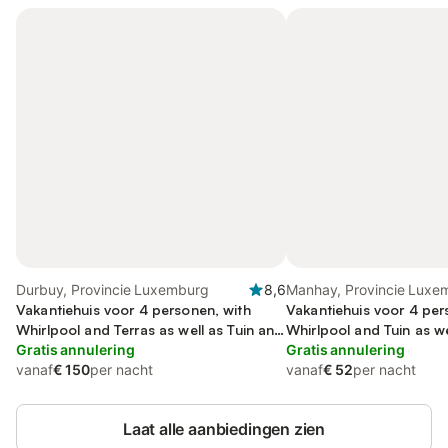
Durbuy, Provincie Luxemburg
8,6
Manhay, Provincie Luxe
Vakantiehuis voor 4 personen, with
Vakantiehuis voor 4 per
Whirlpool and Terras as well as Tuin and
Whirlpool and Tuin as w
Sauna
Gratis annulering
Gratis annulering
vanaf
€ 150
per nacht
vanaf
€ 52
per nacht
Laat alle aanbiedingen zien