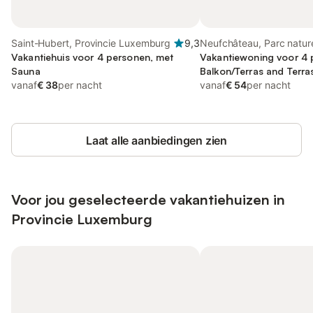
Saint-Hubert, Provincie Luxemburg
9,3
Neufchâteau, Parc natur
Vakantiehuis voor 4 personen, met
Sûre Forêt d'Anlier
Vakantiewoning voor 4 
Sauna
Balkon/Terras and Terras
vanaf
€ 38
per nacht
Sauna
vanaf
€ 54
per nacht
Laat alle aanbiedingen zien
Voor jou geselecteerde vakantiehuizen in
Provincie Luxemburg