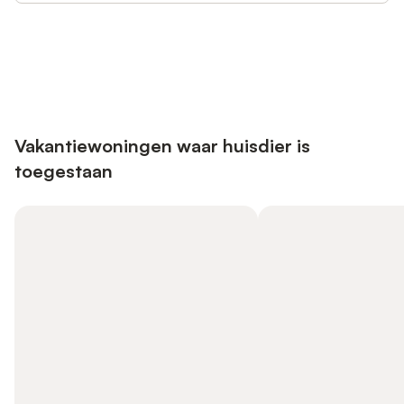
Bespaar tot 10% op veel verblijven
Registreren
met een account.
Vakantiewoningen waar huisdier is
toegestaan