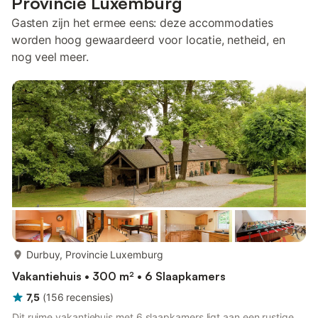
Provincie Luxemburg
Gasten zijn het ermee eens: deze accommodaties
worden hoog gewaardeerd voor locatie, netheid, en
nog veel meer.
meer...
Durbuy, Provincie Luxemburg
Vakantiehuis • 300 m² • 6 Slaapkamers
7,5
(
156
recensies
)
Dit ruime vakantiehuis met 6 slaapkamers ligt aan een rustige