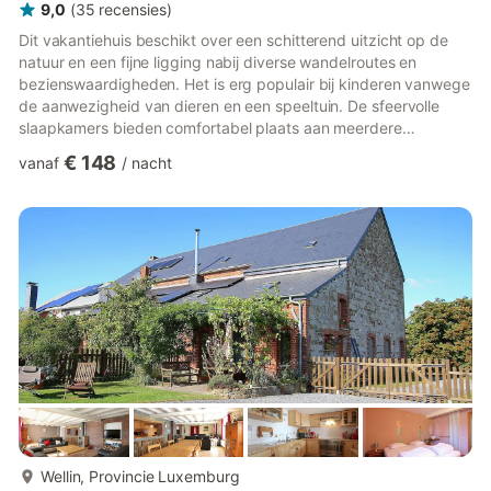
9,0
(
35
recensies
)
Dit vakantiehuis beschikt over een schitterend uitzicht op de
natuur en een fijne ligging nabij diverse wandelroutes en
bezienswaardigheden. Het is erg populair bij kinderen vanwege
de aanwezigheid van dieren en een speeltuin. De sfeervolle
slaapkamers bieden comfortabel plaats aan meerdere
gezinnen. Het huis staat in een mooie omgeving, vlak bij de
€ 148
vanaf
/
nacht
grens met Luxemburg, in het Ardense Roy. Diverse fiets- en
wandelroutes bevinden zich in deze regio, evenals leuke
plaatsen zoals La Roche, Durbuy, Marche, Rochefort, Bastogne.
De dichtstbijzijnde restaurants en winkels liggen op 3 km van
het ve...
meer...
Wellin, Provincie Luxemburg