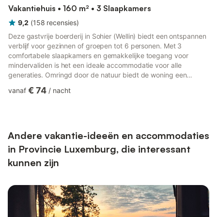
Vakantiehuis • 160 m² • 3 Slaapkamers
9,2
(
158
recensies
)
Deze gastvrije boerderij in Sohier (Wellin) biedt een ontspannen
verblijf voor gezinnen of groepen tot 6 personen. Met 3
comfortabele slaapkamers en gemakkelijke toegang voor
mindervaliden is het een ideale accommodatie voor alle
generaties. Omringd door de natuur biedt de woning een
rustige omgeving op slechts 1 km van het bos en 4 km van
€ 74
vanaf
/
nacht
winkels, restaurants en het stadscentrum. De omheinde
privétuin is perfect voor kinderen en huisdieren om veilig te
spelen, terwijl volwassenen genieten van een barbecue op het
terras. Een trampoline en een speelkamer zorgen voor extra
speelplezier voor k...
Andere vakantie-ideeën en accommodaties
in Provincie Luxemburg, die interessant
kunnen zijn