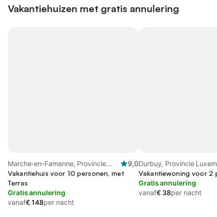
Vakantiehuizen met gratis annulering
Marche-en-Famenne, Provincie
9,0
Durbuy, Provincie Luxe
Luxemburg
Vakantiehuis voor 10 personen, met
Vakantiewoning voor 2
Terras
Gratis annulering
Gratis annulering
vanaf
€ 38
per nacht
vanaf
€ 148
per nacht