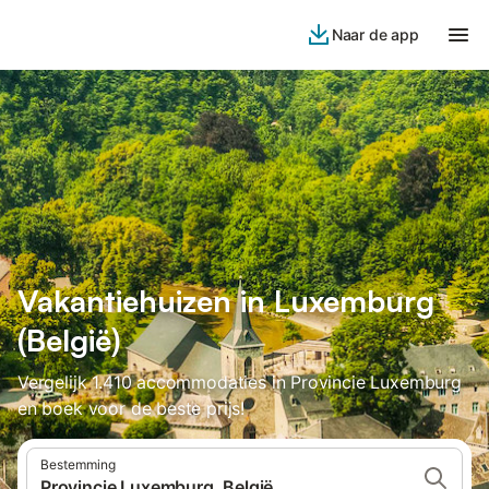
Naar de app
Vakantiehuizen in Luxemburg
(België)
Vergelijk 1.410 accommodaties in Provincie Luxemburg
en boek voor de beste prijs!
Bestemming
Provincie Luxemburg, België