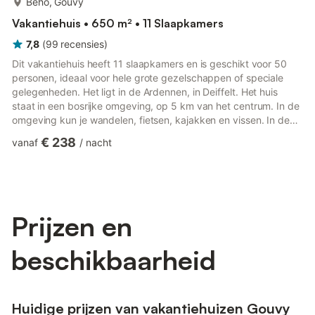
Beho, Gouvy
Vakantiehuis • 650 m² • 11 Slaapkamers
7,8
(
99
recensies
)
Dit vakantiehuis heeft 11 slaapkamers en is geschikt voor 50
personen, ideaal voor hele grote gezelschappen of speciale
gelegenheden. Het ligt in de Ardennen, in Deiffelt. Het huis
staat in een bosrijke omgeving, op 5 km van het centrum. In de
omgeving kun je wandelen, fietsen, kajakken en vissen. In de
winter kun je ook skiën in deze omgeving. Het vakantiehuis
€ 238
vanaf
/
nacht
beschikt over een bubbelbad, een zonnebank en een sauna,
waar je lekker kunt ontspannen. In de woonkamer is een bar en
er staan een biljarttafel en een tafelvoetbaltafel. Op het terras in
de tuin kun je genieten van de zon. Voor de k...
Prijzen en
beschikbaarheid
Huidige prijzen van vakantiehuizen Gouvy