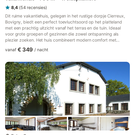
8,4
(
54
recensies
)
Dit ruime vakantiehuis, gelegen in het rustige dorpje Cierreux,
Bovigny, biedt een perfect toevluchtsoord op het platteland
met een prachtig uitzicht vanaf het terras en de tuin. Ideaal
voor grote groepen of gezinnen die zowel ontspanning als
plezier zoeken. Het huis combineert modern comfort met
voldoende ruimte voor gezelligheid en entertainment. Binnen
€ 349
vanaf
/
nacht
vindt u een gezellige woonkamer met een open haard, tv en
een gezellige bar, naast een volledig uitgeruste keuken die is
ontworpen om eenvoudig maaltijden te bereiden. Meerdere
slaapkamers hebben een eigen badkamer met douche of bad,
waard...
meer...