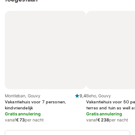
Montleban, Gouvy
9,4
Beho, Gouvy
Vakantiehuis voor 7 personen,
Vakantiehuis voor 50 pe
kindvriendelijk
terras and tuin as well 
Gratis annulering
huisdier
Gratis annulering
vanaf
€ 73
per nacht
vanaf
€ 238
per nacht