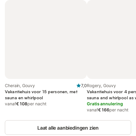
Cherain, Gouvy
7,0
Rogery, Gouvy
Vakantiehuis voor 15 personen, met
Vakantiehuis voor 4 per
sauna en whirlpool
sauna and whirlpool as w
vanaf
€ 108
per nacht
met huisdier
Gratis annulering
vanaf
€ 166
per nacht
Laat alle aanbiedingen zien