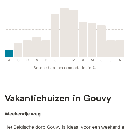
A
S
O
N
D
J
F
M
A
M
J
J
A
Beschikbare accommodaties in %
Vakantiehuizen in Gouvy
Weekendje weg
Het Belgische dorp Gouvy is ideaal voor een weekendje