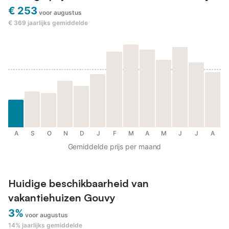
€ 253
voor augustus
€ 369
jaarlijks gemiddelde
A
S
O
N
D
J
F
M
A
M
J
J
A
Gemiddelde prijs per maand
Huidige beschikbaarheid van
vakantiehuizen Gouvy
3%
voor augustus
14%
jaarlijks gemiddelde