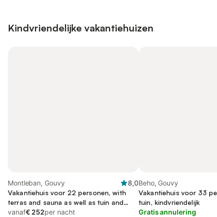
Kindvriendelijke vakantiehuizen
Montleban, Gouvy
8,0
Beho, Gouvy
Vakantiehuis voor 22 personen, with
Vakantiehuis voor 33 p
terras and sauna as well as tuin and
tuin, kindvriendelijk
whirlpool
vanaf
€ 252
per nacht
Gratis annulering