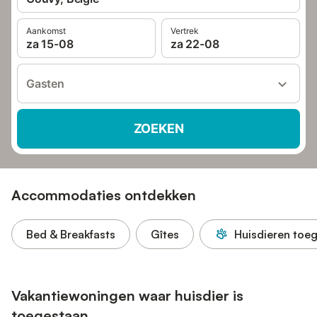
Aankomst
Vertrek
za 15-08
za 22-08
Gasten
ZOEKEN
Accommodaties ontdekken
Bed & Breakfasts
Gîtes
Huisdieren toe
Vakantiewoningen waar huisdier is
toegestaan