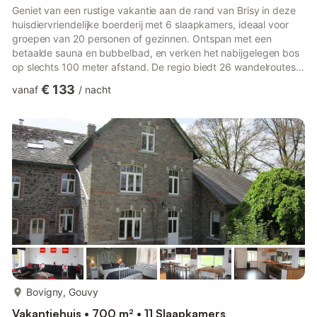
Geniet van een rustige vakantie aan de rand van Brisy in deze
huisdiervriendelijke boerderij met 6 slaapkamers, ideaal voor
groepen van 20 personen of gezinnen. Ontspan met een
betaalde sauna en bubbelbad, en verken het nabijgelegen bos
op slechts 100 meter afstand. De regio biedt 26 wandelroutes
voor natuurliefhebbers, plus een meer op 5 km afstand om te
€ 133
vanaf
/
nacht
zwemmen. Fietsverhuur bij Houffabike (8 km) biedt
mogelijkheden voor spannende tochten. Het stadscentrum ligt
op 5 km afstand**, met supermarkten en restaurants op 8 km
van de boerderij. Binnen kunt u ontspannen bij de open haard
of koken ...
meer...
Bovigny, Gouvy
Vakantiehuis • 700 m² • 11 Slaapkamers