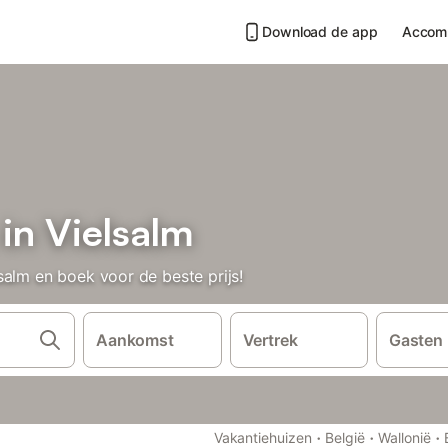
Download de app
Accom
in Vielsalm
salm en boek voor de beste prijs!
Aankomst
Vertrek
Gasten
·
·
·
Vakantiehuizen
België
Wallonië