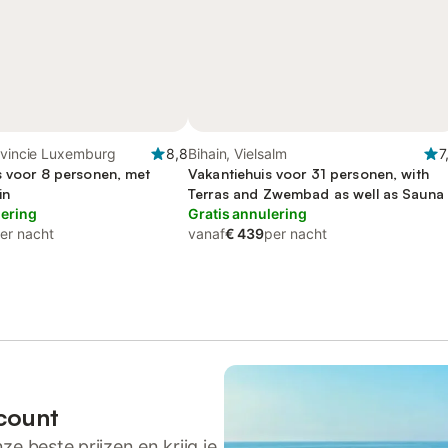
ovincie Luxemburg
8,8
Bihain, Vielsalm
7
s voor 8 personen, met
Vakantiehuis voor 31 personen, with
in
Terras and Zwembad as well as Sauna
lering
Gratis annulering
er nacht
vanaf
€ 439
per nacht
count
ze beste prijzen en krijg je