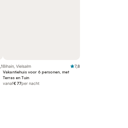
,1
Bihain, Vielsalm
7,8
Vakantiehuis voor 6 personen, met
Terras en Tuin
vanaf
€ 77
per nacht