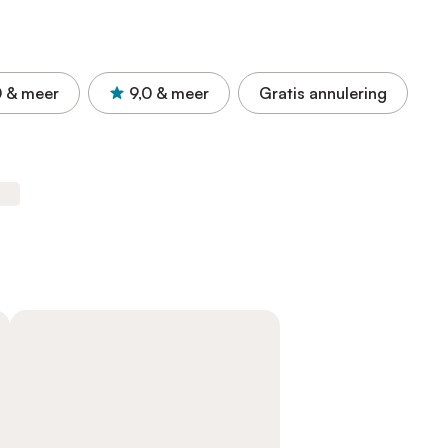
0
& meer
9,0
& meer
Gratis annulering