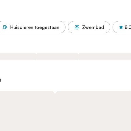
Huisdieren toegestaan
Zwembad
8,
n