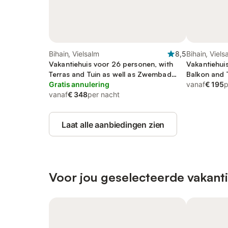
Bihain, Vielsalm
8,5
Bihain, Viels
Vakantiehuis voor 26 personen, with
Vakantiehui
Terras and Tuin as well as Zwembad
Balkon and T
and Sauna
Gratis annulering
Sauna
vanaf
€ 195
p
vanaf
€ 348
per nacht
Laat alle aanbiedingen zien
Voor jou geselecteerde vakanti