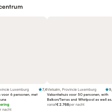
 centrum
ovincie Luxemburg
7,4
Vielsalm, Provincie Luxemburg
9
s voor 6 personen, met
Vakantiehuis voor 50 personen, with
auna
Balkon/Terras and Whirlpool as well as
lering
Terras and Sauna
vanaf
€ 2.768
per nacht
r nacht