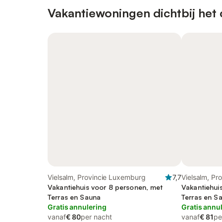
Vakantiewoningen dichtbij het
Vielsalm, Provincie Luxemburg
7,7
Vielsalm, Pr
Vakantiehuis voor 8 personen, met
Vakantiehui
Terras en Sauna
Terras en S
Gratis annulering
Gratis annu
vanaf
€ 80
per nacht
vanaf
€ 81
pe