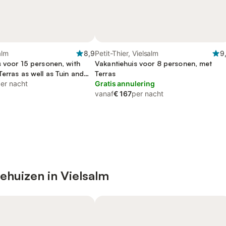
alm
8,9
Petit-Thier, Vielsalm
9
s voor 15 personen, with
Vakantiehuis voor 8 personen, met
erras as well as Tuin and
Terras
er nacht
Gratis annulering
vanaf
€ 167
per nacht
ehuizen in Vielsalm