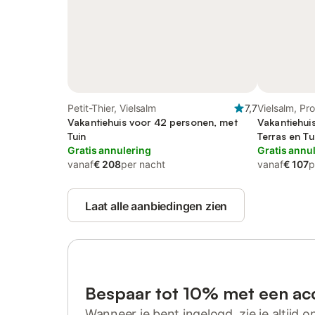
Petit-Thier, Vielsalm
7,7
Vielsalm, Pr
Vakantiehuis voor 42 personen, met
Vakantiehui
Tuin
Terras en Tu
Gratis annulering
Gratis annu
vanaf
€ 208
per nacht
vanaf
€ 107
p
Laat alle aanbiedingen zien
Bespaar tot 10% met een ac
Wanneer je bent ingelogd, zie je altijd on