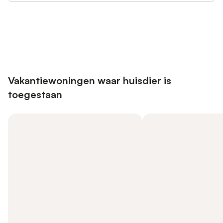
Bespaar tot 10% op veel verblijven
Registreren
met een account.
Vakantiewoningen waar huisdier is
toegestaan