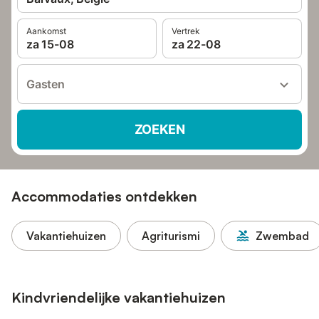
Aankomst
Vertrek
za 15-08
za 22-08
Gasten
ZOEKEN
Accommodaties ontdekken
Vakantiehuizen
Agriturismi
Zwembad
Kindvriendelijke vakantiehuizen