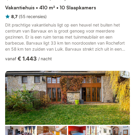
Vakantiehuis • 410 m² • 10 Slaapkamers
8,7
(
55
recensies
)
Dit prachtige vakantiehuis ligt op een heuvel net buiten het
centrum van Barvaux en is groot genoeg voor meerdere
gezinnen. Er is een ruim terras met tuinmeubilair en een
barbecue. Barvaux ligt 33 km ten noordoosten van Rochefort
en 58 km ten zuiden van Luik. Barvaux strekt zich uit in een
brede vallei aan de buitenkant van een bocht gevormd door
€ 1.443
vanaf
/
nacht
een rotsachtige heuvel tussen Bomal en Durbuy. De stad heeft
een rijk architectonisch en natuurlijk erfgoed, zoals de
middeleeuwse toren Tour de Diable, diverse kalkstenen huizen
uit de 17e en 18e eeuw en de geplooide rots langs de Ourthe.
Het huis...