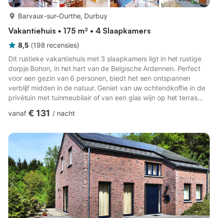
meer...
Barvaux-sur-Ourthe, Durbuy
Vakantiehuis • 175 m² • 4 Slaapkamers
8,5
(
198
recensies
)
Dit rustieke vakantiehuis met 3 slaapkamers ligt in het rustige
dorpje Bohon, in het hart van de Belgische Ardennen. Perfect
voor een gezin van 6 personen, biedt het een ontspannen
verblijf midden in de natuur. Geniet van uw ochtendkoffie in de
privétuin met tuinmeubilair of van een glas wijn op het terras
met barbecue. Het nabijgelegen bos (1 km) en de rivier (700 m)
€ 131
vanaf
/
nacht
zijn ideaal voor natuurwandelingen en picknicks. Op slechts 3
km van het charmante stadje Durbuy vindt u winkels,
restaurants, een bakker en zelfs een openbaar zwembad in de
buurt, waardoor dagtochten gemakkelijk en aangenaam ...