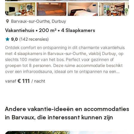
meer...
Barvaux-sur-Ourthe, Durbuy
Vakantiehuis • 200 m² • 4 Slaapkamers
9,0
(
142
recensies
)
Ontdek comfort en ontspanning in dit charmante vakantiehuis
met 4 slaapkamers in Barvaux-sur-Ourthe, vlakbij Durbuy, op
slechts 100 meter van het bos. Perfect voor gezinnen of
groepen tot 8 personen. Deze ruime accommodatie beschikt
over een infraroodsauna, ideaal om te ontspannen na een
avontuur in de buitenlucht. De open keuken is volledig uitgerust
€ 111
vanaf
/
nacht
met moderne apparatuur, waaronder een vaatwasser,
magnetron en koffiezetapparaat, zodat u maaltijden kunt
bereiden die u binnen of op het overdekte terras met barbecue
kunt nuttigen. De woon-/eetkamer is voorzien van een
flatscreen-tv, dvd-spe...
Andere vakantie-ideeën en accommodaties
in Barvaux, die interessant kunnen zijn