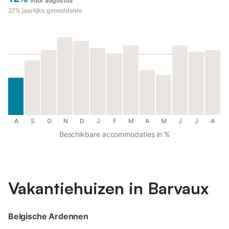
voor augustus
27%
jaarlijks gemiddelde
A
S
O
N
D
J
F
M
A
M
J
J
A
Beschikbare accommodaties in %
Vakantiehuizen in Barvaux
Belgische Ardennen