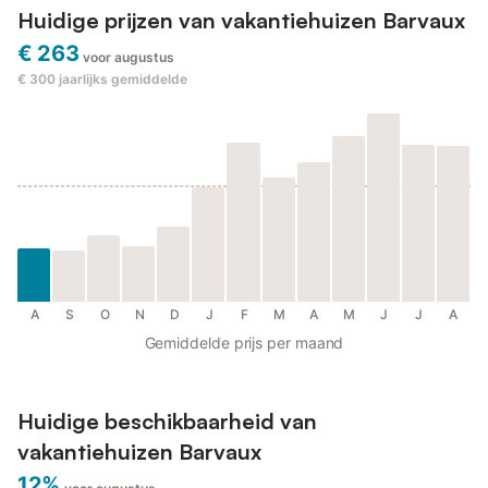
Huidige prijzen van vakantiehuizen Barvaux
€ 263
voor augustus
€ 300
jaarlijks gemiddelde
A
S
O
N
D
J
F
M
A
M
J
J
A
Gemiddelde prijs per maand
Huidige beschikbaarheid van
vakantiehuizen Barvaux
12%