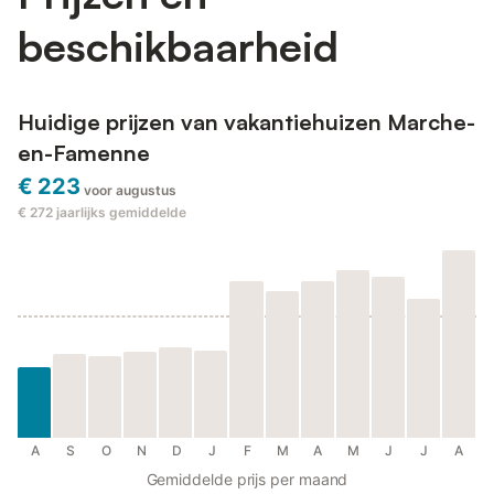
beschikbaarheid
Huidige prijzen van vakantiehuizen Marche-
en-Famenne
€ 223
voor augustus
€ 272
jaarlijks gemiddelde
A
S
O
N
D
J
F
M
A
M
J
J
A
Gemiddelde prijs per maand