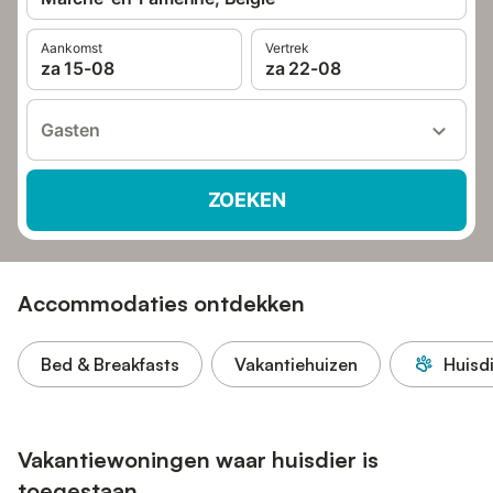
Aankomst
Vertrek
za 15-08
za 22-08
Gasten
ZOEKEN
Accommodaties ontdekken
Bed & Breakfasts
Vakantiehuizen
Huisd
Vakantiewoningen waar huisdier is
toegestaan