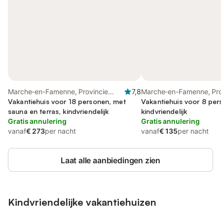
Marche-en-Famenne, Provincie
7,8
Marche-en-Famenne, Pro
Luxemburg
Vakantiehuis voor 18 personen, met
Luxemburg
Vakantiehuis voor 8 per
sauna en terras, kindvriendelijk
kindvriendelijk
Gratis annulering
Gratis annulering
vanaf
€ 273
per nacht
vanaf
€ 135
per nacht
Laat alle aanbiedingen zien
Kindvriendelijke vakantiehuizen