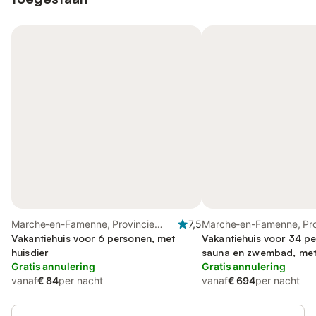
Marche-en-Famenne, Provincie
7,5
Marche-en-Famenne, Pro
Luxemburg
Vakantiehuis voor 6 personen, met
Luxemburg
Vakantiehuis voor 34 p
huisdier
sauna en zwembad, met 
Gratis annulering
Gratis annulering
vanaf
€ 84
per nacht
vanaf
€ 694
per nacht