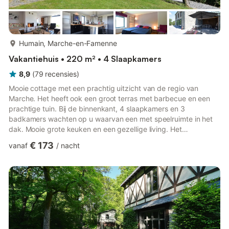
meer...
Humain, Marche-en-Famenne
Vakantiehuis • 220 m² • 4 Slaapkamers
8,9
(
79
recensies
)
Mooie cottage met een prachtig uitzicht van de regio van
Marche. Het heeft ook een groot terras met barbecue en een
prachtige tuin. Bij de binnenkant, 4 slaapkamers en 3
badkamers wachten op u waarvan een met speelruimte in het
dak. Mooie grote keuken en een gezellige living. Het
vakantiehuis is een uitstekend uitgangspunt voor wandelingen
€ 173
vanaf
/
nacht
in de omgeving of gewoon genieten het verstrijken van de tijd.
Wat wacht u nog?Deze woning wordt vanwege de rust niet
verhuurd aan groepen jongeren Het organiseren van
studentenfeesten, vrijgezellenfeesten, drinkpartijen in dit huis is
verboden