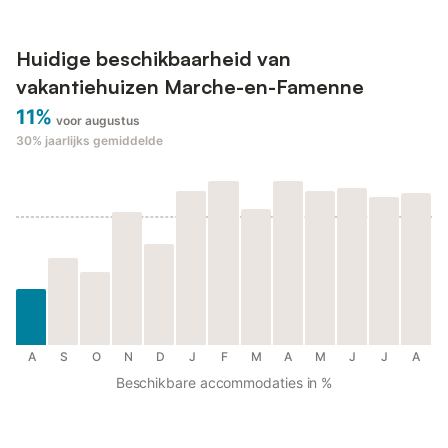
Huidige beschikbaarheid van
vakantiehuizen Marche-en-Famenne
11%
voor augustus
30%
jaarlijks gemiddelde
A
S
O
N
D
J
F
M
A
M
J
J
A
Beschikbare accommodaties in %