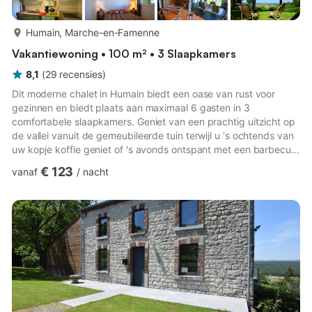
meer...
Humain, Marche-en-Famenne
Vakantiewoning • 100 m² • 3 Slaapkamers
8,1
(
29
recensies
)
Dit moderne chalet in Humain biedt een oase van rust voor
gezinnen en biedt plaats aan maximaal 6 gasten in 3
comfortabele slaapkamers. Geniet van een prachtig uitzicht op
de vallei vanuit de gemeubileerde tuin terwijl u 's ochtends van
uw kopje koffie geniet of 's avonds ontspant met een barbecue.
Het huis combineert comfort en charme met elektrische
€ 123
vanaf
/
nacht
verwarming en een gezellige houtkachel, perfect voor een
verblijf het hele jaar door. Er is ook een kinderstoel beschikbaar
voor gezinnen met jonge kinderen. Natuurliefhebbers zullen het
bos op slechts 100 meter afstand waarderen, ideaal voor ...