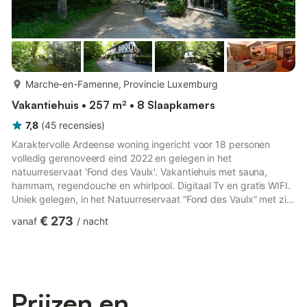
meer...
Marche-en-Famenne, Provincie Luxemburg
Vakantiehuis • 257 m² • 8 Slaapkamers
7,8
(
45
recensies
)
Karaktervolle Ardeense woning ingericht voor 18 personen
volledig gerenoveerd eind 2022 en gelegen in het
natuurreservaat 'Fond des Vaulx'. Vakantiehuis met sauna,
hammam, regendouche en whirlpool. Digitaal Tv en gratis WIFI.
Uniek gelegen, in het Natuurreservaat “Fond des Vaulx” met zijn
grotten en de Gouffre Trotti-aux-Fosses en toch op minder dan
€ 273
vanaf
/
nacht
1 km van het centrum van Marche-en-Famenne met terrasjes
en restaurants. Wandel- en mountainbikeroutes lopen langs de
woning. De woning werd eind 2022 vernieuwd. In het kleine
bijgebouwtje vindt u een welness ruimte ingericht met: infrarood
saun...
Prijzen en