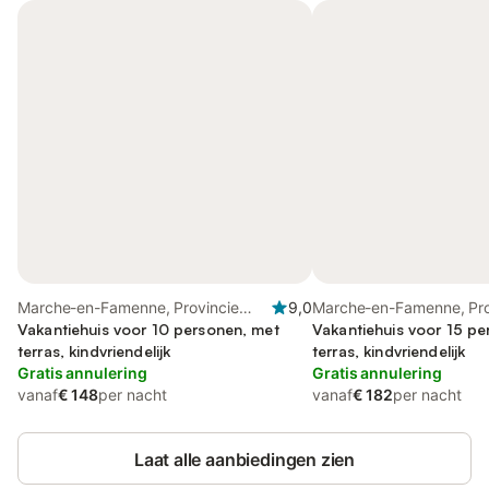
Marche-en-Famenne, Provincie
9,0
Marche-en-Famenne, Pro
Luxemburg
Vakantiehuis voor 10 personen, met
Luxemburg
Vakantiehuis voor 15 pe
terras, kindvriendelijk
terras, kindvriendelijk
Gratis annulering
Gratis annulering
vanaf
€ 148
per nacht
vanaf
€ 182
per nacht
Laat alle aanbiedingen zien