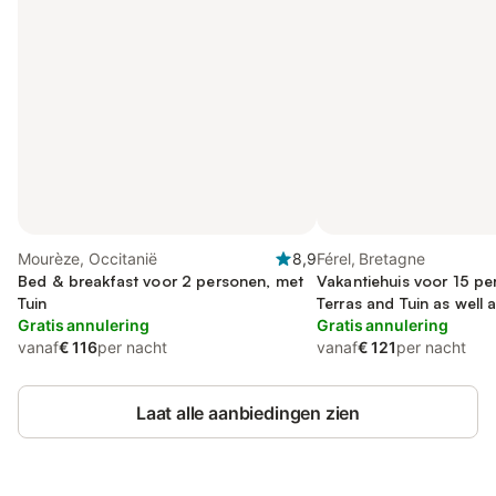
Mourèze, Occitanië
8,9
Férel, Bretagne
Bed & breakfast voor 2 personen, met
Vakantiehuis voor 15 pe
Tuin
Terras and Tuin as wel
Gratis annulering
Gratis annulering
vanaf
€ 116
per nacht
vanaf
€ 121
per nacht
Laat alle aanbiedingen zien
Bespaar tot 10% op veel verblijven