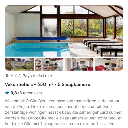
staat een tweepersoons slaapbank. De slaapkamers boven
bevinden zich op de mezzanine en staan dus in open
verbinding met de grote ruimte. Grote ruimtes staan tot uw
beschikking zoals het privé terras, het pri...
meer...
Huillé, Pays de la Loire
Vakantiehuis • 350 m² • 5 Slaapkamers
9,8
(
8
recensies
)
Welkom bij Ô Gîte Bleu, een oase van rust midden in de natuur
van de Anjou. Deze ruime accommodatie bestaat uit twee
zelfstandige woningen naast elkaar, die samen gehuurd kunnen
worden: het Grote Gîte met 4 slaapkamers en een extra bed, en
het Kleine Gîte met 1 slaapkamer en een extra bed – samen