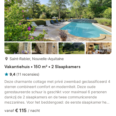
meer...
Saint-Rabier, Nouvelle-Aquitaine
Vakantiehuis • 150 m² • 2 Slaapkamers
9,4
(
11
recensies
)
Deze charmante cottage met privé zwembad geclassificeerd 4
sterren combineert comfort en moderniteit. Deze oude
gerestaureerde schuur is geschikt voor maximaal 6 personen
dankzij de 2 slaapkamers en de twee communicerende
mezzanines. Voor het beddengoed: de eerste slaapkamer heeft
een tweepersoonsbed, de tweede slaapkamer heeft een
€ 115
vanaf
/
nacht
tweepersoonsbed en een eenpersoonsbed. Op de mezzanine