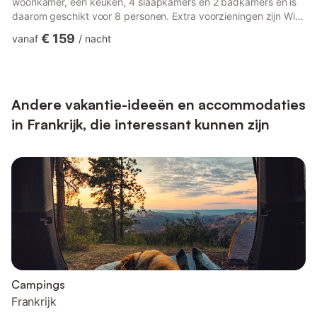
woonkamer, een keuken, 4 slaapkamers en 2 badkamers en is
daarom geschikt voor 8 personen. Extra voorzieningen zijn Wi-
Fi, een smart TV met streamingdiensten, airconditioning, een
€ 159
vanaf
/
nacht
wasmachine en kinderboeken en speelgoed. Een babybedje en
een kinderstoel zijn ook beschikbaar. Deze vakantiewoning
beschikt over een privé buitenruimte met een zwembad, tuin,
balkon en barbecue. Deze vakantiewoning beschikt over een
gedeeld open...
Andere vakantie-ideeën en accommodaties
in Frankrijk, die interessant kunnen zijn
Campings
Frankrijk