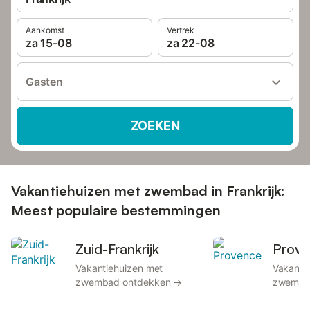
Aankomst
Vertrek
za 15-08
za 22-08
Gasten
ZOEKEN
Vakantiehuizen met zwembad in Frankrijk:
Meest populaire bestemmingen
Zuid-Frankrijk
Prove
Vakantiehuizen met
Vakanti
zwembad ontdekken →
zwemba