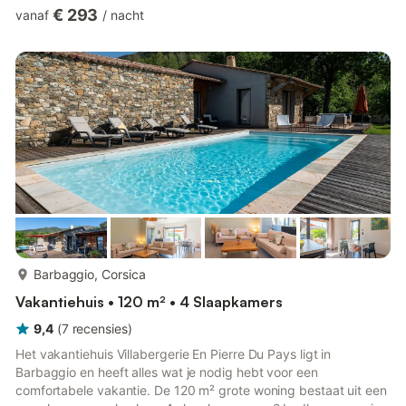
geschikt voor maximaal 16 personen. Ideaal als sommigen van
€ 293
vanaf
/
nacht
jullie wat meer privacy of zelfstandigheid wensen. Uitstekende
faciliteiten: een verwarmd binnenzwembad dat het hele jaar
door toegankelijk is voor pure ontspanning. Een gezellige
speelzaal met flipperkast, tafelvoetbal en biljart voor leu...
meer...
Barbaggio, Corsica
Vakantiehuis • 120 m² • 4 Slaapkamers
9,4
(
7
recensies
)
Het vakantiehuis Villabergerie En Pierre Du Pays ligt in
Barbaggio en heeft alles wat je nodig hebt voor een
comfortabele vakantie. De 120 m² grote woning bestaat uit een