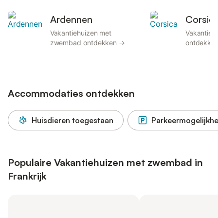
Ardennen
Corsic
Vakantiehuizen met
Vakantie
zwembad ontdekken →
ontdekke
Accommodaties ontdekken
Huisdieren toegestaan
Parkeermogelijkhe
Populaire Vakantiehuizen met zwembad in
Frankrijk