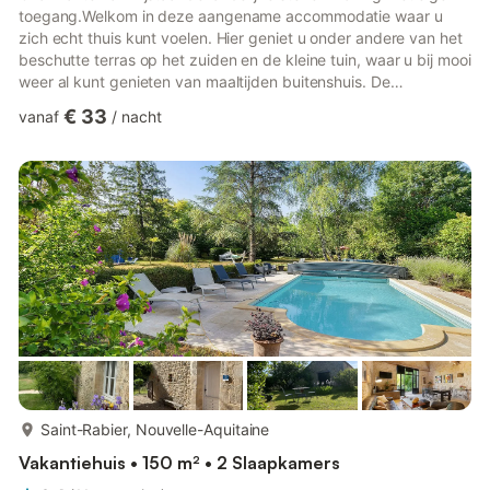
toegang.Welkom in deze aangename accommodatie waar u
zich echt thuis kunt voelen. Hier geniet u onder andere van het
beschutte terras op het zuiden en de kleine tuin, waar u bij mooi
weer al kunt genieten van maaltijden buitenshuis. De
vriendelijke verhuurders bewonen de andere helft.Laat u
€ 33
vanaf
/
nacht
betoveren door de vele rotsachtige baaien en stranden, zoals
bij Plouha, ontdek de zandige landtong Sillon du Talbert of
maak uitstapjes naar Saint-Quay Portrieux, Tréguier, Guingamp
of Paimpol. U hebt volop excursiemogelijkheden rondom, zowel
...
meer...
Saint-Rabier, Nouvelle-Aquitaine
Vakantiehuis • 150 m² • 2 Slaapkamers