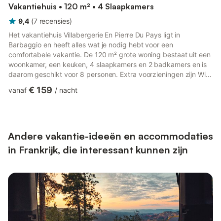
Vakantiehuis • 120 m² • 4 Slaapkamers
9,4
(
7
recensies
)
Het vakantiehuis Villabergerie En Pierre Du Pays ligt in
Barbaggio en heeft alles wat je nodig hebt voor een
comfortabele vakantie. De 120 m² grote woning bestaat uit een
woonkamer, een keuken, 4 slaapkamers en 2 badkamers en is
daarom geschikt voor 8 personen. Extra voorzieningen zijn Wi-
Fi, een smart TV met streamingdiensten, airconditioning, een
€ 159
vanaf
/
nacht
wasmachine en kinderboeken en speelgoed. Een babybedje en
een kinderstoel zijn ook beschikbaar. Deze vakantiewoning
beschikt over een privé buitenruimte met een zwembad, tuin,
balkon en barbecue. Deze vakantiewoning beschikt over een
gedeeld open...
Andere vakantie-ideeën en accommodaties
in Frankrijk, die interessant kunnen zijn