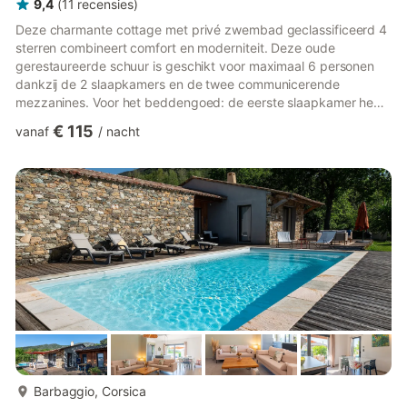
9,4
(
11
recensies
)
Deze charmante cottage met privé zwembad geclassificeerd 4
sterren combineert comfort en moderniteit. Deze oude
gerestaureerde schuur is geschikt voor maximaal 6 personen
dankzij de 2 slaapkamers en de twee communicerende
mezzanines. Voor het beddengoed: de eerste slaapkamer heeft
een tweepersoonsbed, de tweede slaapkamer heeft een
€ 115
vanaf
/
nacht
tweepersoonsbed en een eenpersoonsbed. Op de mezzanine
staat een tweepersoons slaapbank. De slaapkamers boven
bevinden zich op de mezzanine en staan dus in open
verbinding met de grote ruimte. Grote ruimtes staan tot uw
beschikking zoals het privé terras, het pri...
meer...
Barbaggio, Corsica