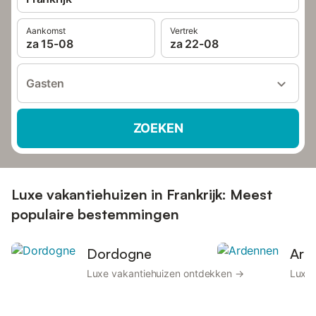
Aankomst
Vertrek
za 15-08
za 22-08
Gasten
ZOEKEN
Luxe vakantiehuizen in Frankrijk: Meest
populaire bestemmingen
Dordogne
Ard
Luxe vakantiehuizen ontdekken →
Luxe 