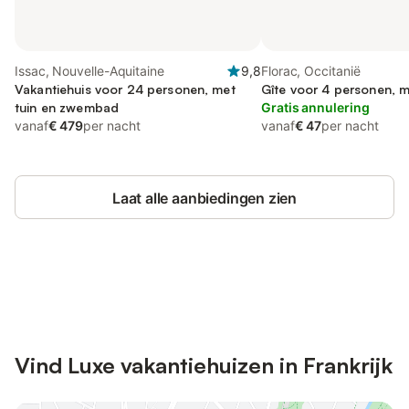
Issac, Nouvelle-Aquitaine
9,8
Florac, Occitanië
Vakantiehuis voor 24 personen, met
Gîte voor 4 personen, m
tuin en zwembad
Gratis annulering
vanaf
€ 479
per nacht
vanaf
€ 47
per nacht
Laat alle aanbiedingen zien
Bespaar tot 10% op veel verblijven
Registreren
met een account.
Vind Luxe vakantiehuizen in Frankrijk