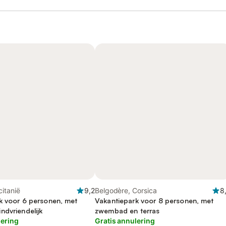
itanië
9,2
Belgodère, Corsica
8
k voor 6 personen, met
Vakantiepark voor 8 personen, met
ndvriendelijk
zwembad en terras
lering
Gratis annulering