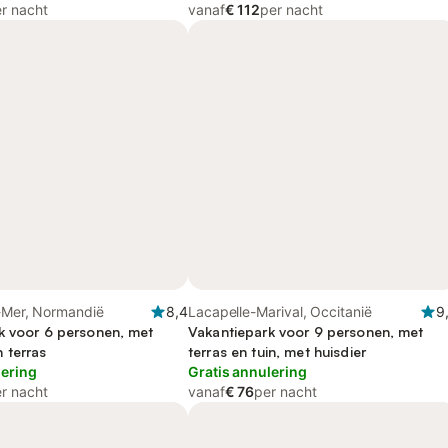
r nacht
vanaf
€ 112
per nacht
r-Mer, Normandië
8,4
Lacapelle-Marival, Occitanië
9
k voor 6 personen, met
Vakantiepark voor 9 personen, met
 terras
terras en tuin, met huisdier
lering
Gratis annulering
r nacht
vanaf
€ 76
per nacht