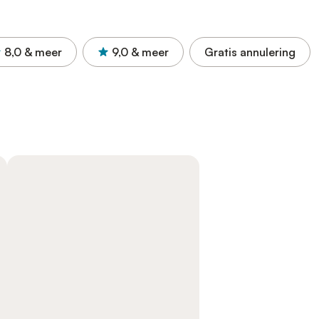
8,0
& meer
9,0
& meer
Gratis annulering