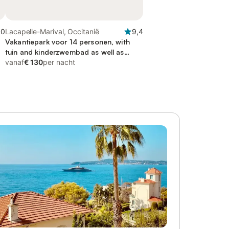
,0
Lacapelle-Marival, Occitanië
9,4
Vakantiepark voor 14 personen, with
tuin and kinderzwembad as well as
terras
vanaf
€ 130
per nacht