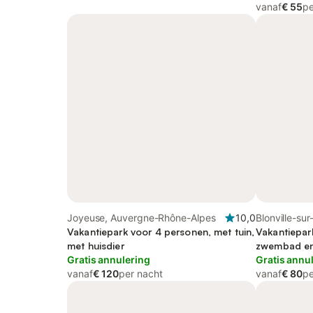
vanaf
€ 55
pe
Joyeuse, Auvergne-Rhône-Alpes
10,0
Blonville-su
Vakantiepark voor 4 personen, met tuin,
Vakantiepar
met huisdier
zwembad en
Gratis annulering
Gratis annu
vanaf
€ 120
per nacht
vanaf
€ 80
pe