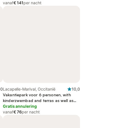
vanaf
€ 141
per nacht
,0
Lacapelle-Marival, Occitanië
10,0
Vakantiepark voor 6 personen, with
kinderzwembad and terras as well as
tuin, met huisdier
Gratis annulering
vanaf
€ 76
per nacht