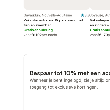
Gavaudun, Nouvelle-Aquitaine
8,8
Joyeuse, Au
Vakantiepark voor 19 personen, met
Vakantiepar
tuin en zwembad
en kinderzw
Gratis annulering
Gratis annu
vanaf
€ 102
per nacht
vanaf
€ 170
p
Bespaar tot 10% met een ac
Wanneer je bent ingelogd, zie je altijd on
toegang tot exclusieve kortingen.
Log in of registreer