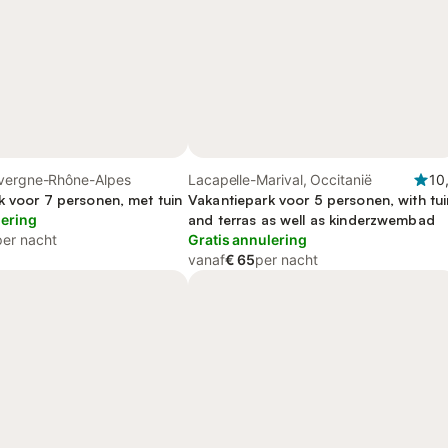
vergne-Rhône-Alpes
Lacapelle-Marival, Occitanië
10
k voor 7 personen, met tuin
Vakantiepark voor 5 personen, with tui
lering
and terras as well as kinderzwembad
per nacht
Gratis annulering
vanaf
€ 65
per nacht