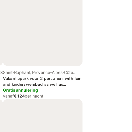
,8
Saint-Raphaël, Provence-Alpes-Côte
d'Azur
Vakantiepark voor 2 personen, with tuin
and kinderzwembad as well as
zwembad, met huisdier
Gratis annulering
vanaf
€ 124
per nacht