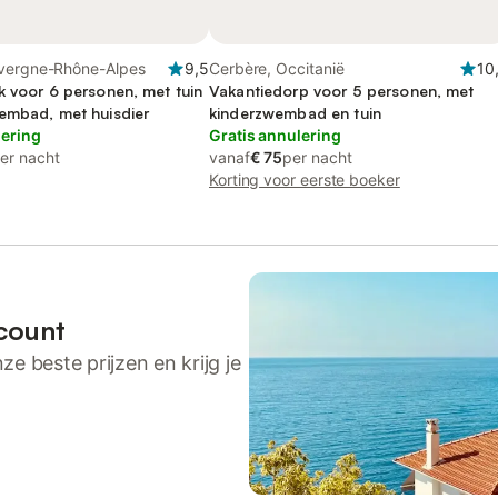
vergne-Rhône-Alpes
9,5
Cerbère, Occitanië
10
k voor 6 personen, met tuin
Vakantiedorp voor 5 personen, met
embad, met huisdier
kinderzwembad en tuin
lering
Gratis annulering
er nacht
vanaf
€ 75
per nacht
Korting voor eerste boeker
count
ze beste prijzen en krijg je