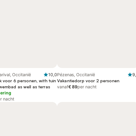
rival, Occitanië
10,0
Pézenas, Occitanië
9
 voor 6 personen, with tuin
Vakantiedorp voor 2 personen
wembad as well as terras
vanaf
€ 89
per nacht
lering
r nacht