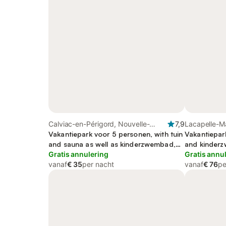
Calviac-en-Périgord, Nouvelle-
7,9
Lacapelle-Ma
Aquitaine
Vakantiepark voor 5 personen, with tuin
Vakantiepark
and sauna as well as kinderzwembad,
and kinderz
met huisdier
Gratis annulering
Gratis annu
vanaf
€ 35
per nacht
vanaf
€ 76
pe