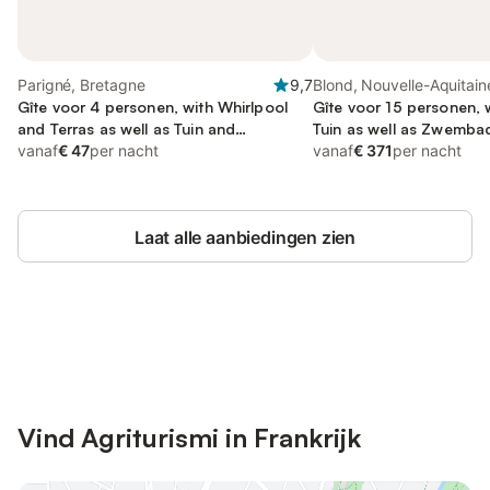
Parigné, Bretagne
9,7
Blond, Nouvelle-Aquitain
Gîte voor 4 personen, with Whirlpool
Gîte voor 15 personen, 
and Terras as well as Tuin and
Tuin as well as Zwemba
Zwembad
vanaf
€ 47
per nacht
vanaf
€ 371
per nacht
Laat alle aanbiedingen zien
Bespaar tot 10% op veel verblijven
Registreren
met een account.
Vind Agriturismi in Frankrijk