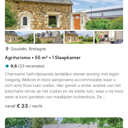
meer...
Goudelin, Bretagne
Agriturismo • 55 m² • 1 Slaapkamer
9,6
(
33
recensies
)
Charmante halfvrijstaande landelijke stenen woning met eigen
toegang.Welkom in deze aangename accommodatie waar u
zich echt thuis kunt voelen. Hier geniet u onder andere van het
beschutte terras op het zuiden en de kleine tuin, waar u bij mooi
weer al kunt genieten van maaltijden buitenshuis. De
vriendelijke verhuurders bewonen de andere helft.Laat u
€ 33
vanaf
/
nacht
betoveren door de vele rotsachtige baaien en stranden, zoals
bij Plouha, ontdek de zandige landtong Sillon du Talbert of
maak uitstapjes naar Saint-Quay Portrieux, Tréguier, Guingamp
of Paimpol. U hebt volop excursiemogelijkheden rondom, zowel