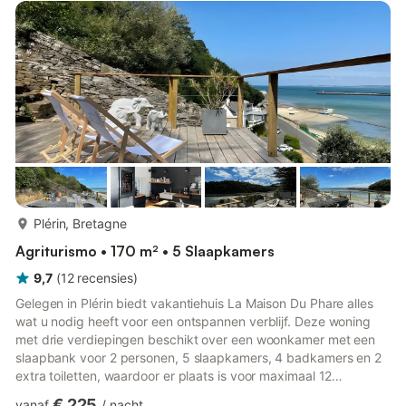
sfeer tijdens een zonnig ontbijt buiten. Laat je kinderen
zorgeloos spelen in de omheinde tuin en stee...
meer...
Plérin, Bretagne
Agriturismo • 170 m² • 5 Slaapkamers
9,7
(
12
recensies
)
Gelegen in Plérin biedt vakantiehuis La Maison Du Phare alles
wat u nodig heeft voor een ontspannen verblijf. Deze woning
met drie verdiepingen beschikt over een woonkamer met een
slaapbank voor 2 personen, 5 slaapkamers, 4 badkamers en 2
extra toiletten, waardoor er plaats is voor maximaal 12
personen. Extra voorzieningen zoals boeken en speelgoed voor
€ 225
vanaf
/
nacht