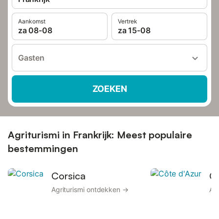
Aankomst
Vertrek
za 08-08
za 15-08
Gasten
ZOEKEN
Agriturismi in Frankrijk: Meest populaire
bestemmingen
Corsica
Cô
Agriturismi ontdekken →
Ag