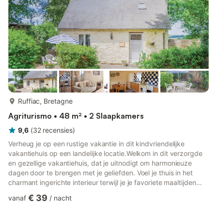
...
meer...
Ruffiac, Bretagne
Agriturismo • 48 m² • 2 Slaapkamers
9,6
(
32
recensies
)
Verheug je op een rustige vakantie in dit kindvriendelijke
vakantiehuis op een landelijke locatie.Welkom in dit verzorgde
en gezellige vakantiehuis, dat je uitnodigt om harmonieuze
dagen door te brengen met je geliefden. Voel je thuis in het
charmant ingerichte interieur terwijl je je favoriete maaltijden
bereidt in de open keuken en 's avonds samen ontspant op de
€ 39
vanaf
/
nacht
uitnodigende bank. Verheug je op vrolijke spelletjesavonden en
rustige leesuurtjes in gezellig gezelschap.Geniet van de vredige