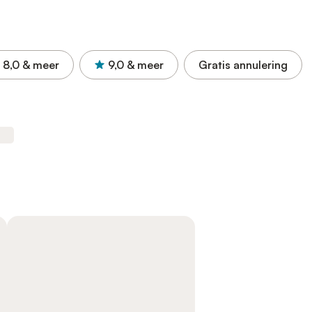
8,0
& meer
9,0
& meer
Gratis annulering