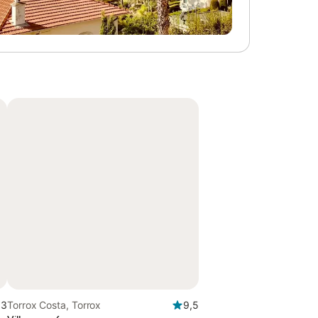
,3
Torrox Costa, Torrox
9,5