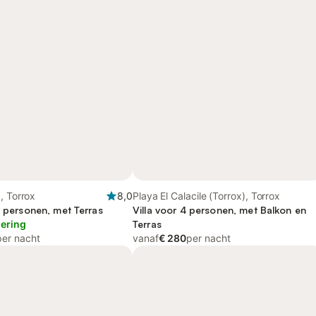
, Torrox
8,0
Playa El Calacile (Torrox), Torrox
4 personen, met Terras
Villa voor 4 personen, met Balkon en
lering
Terras
per nacht
vanaf
€ 280
per nacht