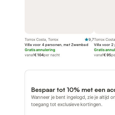
Torrox Costa, Torrox
9,7
Torrox Costa
Villa voor 4 personen, met Zwembad
Villa voor 
Gratis annulering
Gratis annu
vanaf
€ 104
per nacht
vanaf
€ 95
pe
Bespaar tot 10% met een ac
Wanneer je bent ingelogd, zie je altijd on
toegang tot exclusieve kortingen.
Log in of registreer