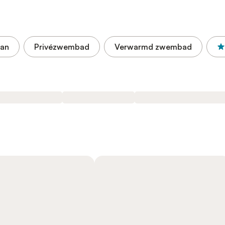
aan
Privézwembad
Verwarmd zwembad