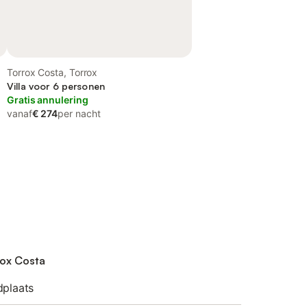
Torrox Costa, Torrox
Villa voor 6 personen
Gratis annulering
vanaf
€ 274
per nacht
rox Costa
dplaats