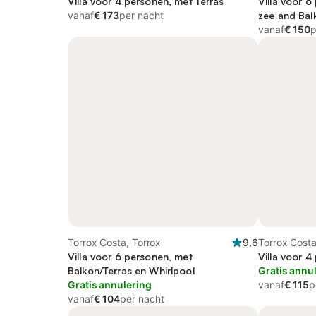
Villa voor 4 personen, met Terras
Villa voor 6
vanaf
€ 173
per nacht
zee and Balk
Tuin
vanaf
€ 150
p
Torrox Costa, Torrox
9,6
Torrox Costa
Villa voor 6 personen, met
Villa voor 
Balkon/Terras en Whirlpool
Gratis annu
Gratis annulering
vanaf
€ 115
p
vanaf
€ 104
per nacht