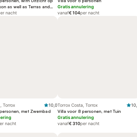
 personen, with Uitzicht op
Villa voor 6 personen
on as well as Terras and
Gratis annulering
er nacht
vanaf
€ 104
per nacht
, Torrox
10,0
Torrox Costa, Torrox
10
4 personen, met Zwembad
Villa voor 8 personen, met Tuin
lering
Gratis annulering
er nacht
vanaf
€ 310
per nacht