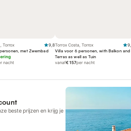
, Torrox
9,8
Torrox Costa, Torrox
9
2 personen, met Zwembad
Villa voor 6 personen, with Balkon and
lering
Terras as well as Tuin
r nacht
vanaf
€ 157
per nacht
count
ze beste prijzen en krijg je