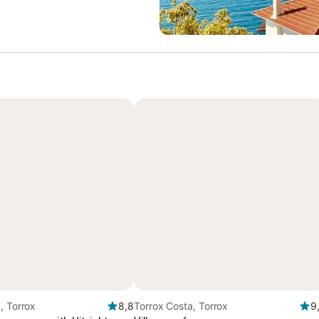
, Torrox
8,8
Torrox Costa, Torrox
9