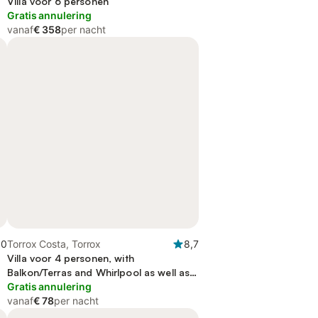
Villa voor 6 personen
Gratis annulering
vanaf
€ 358
per nacht
,0
Torrox Costa, Torrox
8,7
Villa voor 4 personen, with
Balkon/Terras and Whirlpool as well as
Zwembad
Gratis annulering
vanaf
€ 78
per nacht