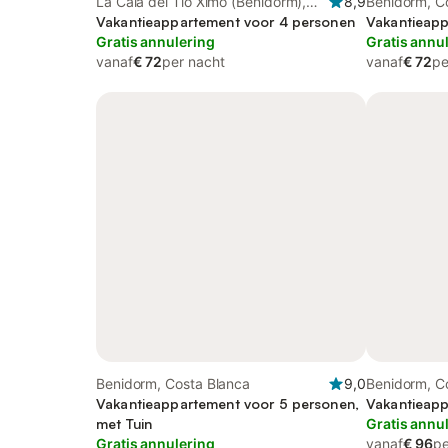
La Cala del Tío Ximo (Benidorm),
8,9
Benidorm, C
Benidorm
Vakantieappartement voor 4 personen
Vakantieapp
Gratis annulering
Gratis annu
vanaf
€ 72
per nacht
vanaf
€ 72
pe
Benidorm, Costa Blanca
9,0
Benidorm, C
Vakantieappartement voor 5 personen,
Vakantieapp
met Tuin
Gratis annu
Gratis annulering
vanaf
€ 96
pe