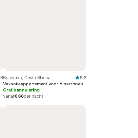
,6
Benidorm, Costa Blanca
9,2
Vakantieappartement voor 6 personen
Gratis annulering
vanaf
€ 66
per nacht