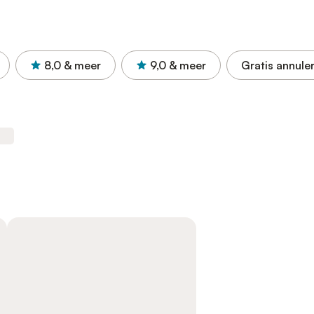
8,0
& meer
9,0
& meer
Gratis annule