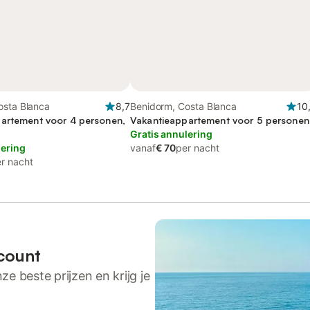
osta Blanca
8,7
Benidorm, Costa Blanca
10
artement voor 4 personen,
Vakantieappartement voor 5 personen
Gratis annulering
lering
vanaf
€ 70
per nacht
r nacht
count
ze beste prijzen en krijg je