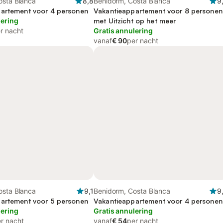
osta Blanca
8,8
Benidorm, Costa Blanca
9
artement voor 4 personen
Vakantieappartement voor 8 personen
lering
met Uitzicht op het meer
r nacht
Gratis annulering
vanaf
€ 90
per nacht
osta Blanca
9,1
Benidorm, Costa Blanca
9
artement voor 5 personen
Vakantieappartement voor 4 personen
lering
Gratis annulering
r nacht
vanaf
€ 54
per nacht