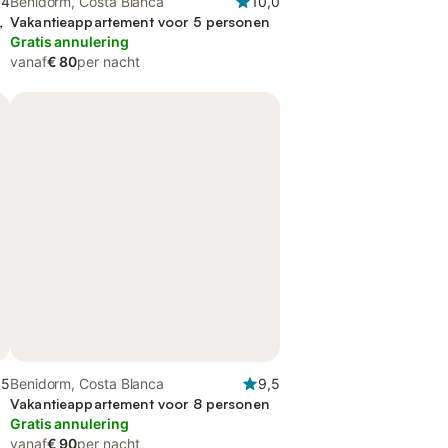
,4
Benidorm, Costa Blanca
10,0
,
Vakantieappartement voor 5 personen
Gratis annulering
vanaf
€ 80
per nacht
,5
Benidorm, Costa Blanca
9,5
Vakantieappartement voor 8 personen
Gratis annulering
vanaf
€ 90
per nacht