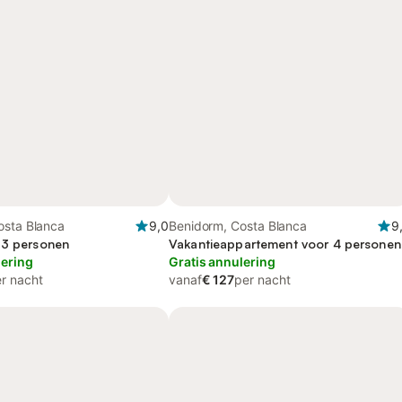
osta Blanca
9,0
Benidorm, Costa Blanca
9
 3 personen
Vakantieappartement voor 4 personen
lering
Gratis annulering
r nacht
vanaf
€ 127
per nacht