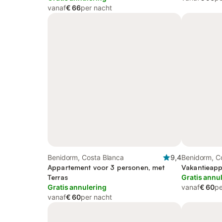
vanaf
€ 66
per nacht
Benidorm, Costa Blanca
9,4
Benidorm, C
Appartement voor 3 personen, met
Vakantieapp
Terras
Gratis annu
Gratis annulering
vanaf
€ 60
pe
vanaf
€ 60
per nacht