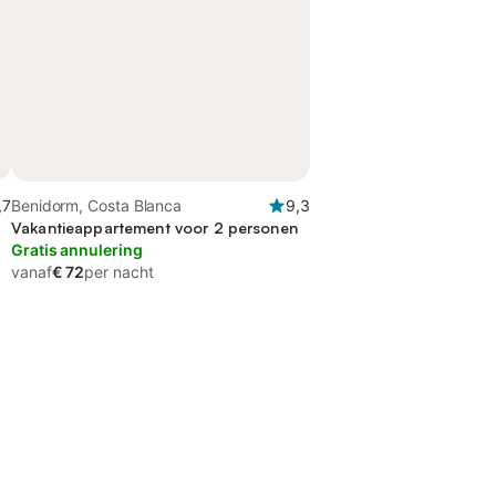
,7
Benidorm, Costa Blanca
9,3
Vakantieappartement voor 2 personen
Gratis annulering
vanaf
€ 72
per nacht