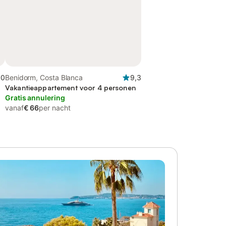
,0
Benidorm, Costa Blanca
9,3
Vakantieappartement voor 4 personen
Gratis annulering
vanaf
€ 66
per nacht