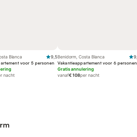
osta Blanca
9,5
Benidorm, Costa Blanca
9
artement voor 5 personen
Vakantieappartement voor 6 personen
lering
Gratis annulering
r nacht
vanaf
€ 108
per nacht
orm