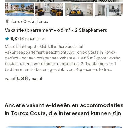
meer...
Torrox Costa, Torrox
Vakantieappartement • 66 m² • 2 Slaapkamers
8,8
(
16
recensies
)
Met uitzicht op de Middellandse Zee is het
vakantieappartement Beachfront Apt Torrox Costa in Torrox
perfect voor een ontspannen vakantie. De 66 m² grote woning
bestaat uit een woonkamer, een keuken, 2 slaapkamers en 1
badkamer en is daarom geschikt voor 4 personen. Extra
voorzieningen zijn Wi-Fi, een tv, airconditioning en een
€ 86
vanaf
/
nacht
wasmachine. Een babybedje is ook beschikbaar. Deze
vakantiewoning beschikt over een eigen buitenruimte met een
overdekt terras en een balkon. Deze vakantiewoning beschikt
over een verfrissend gedeeld zwembad (geopend van april tot
oktober) voor warme zomerdagen. De w...
Andere vakantie-ideeën en accommodaties
in Torrox Costa, die interessant kunnen zijn