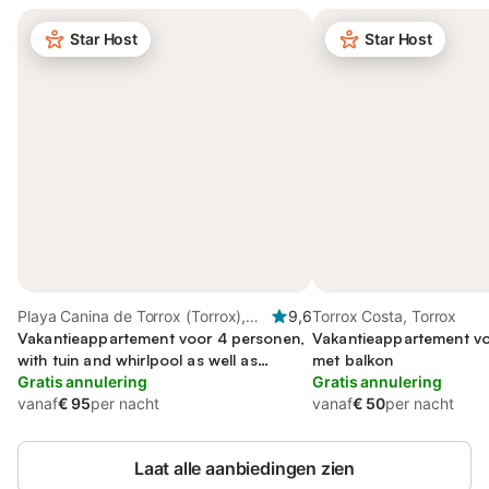
Star Host
Star Host
Playa Canina de Torrox (Torrox),
9,6
Torrox Costa, Torrox
Torrox
Vakantieappartement voor 4 personen,
Vakantieappartement vo
with tuin and whirlpool as well as
met balkon
kinderzwembad
Gratis annulering
Gratis annulering
vanaf
€ 95
per nacht
vanaf
€ 50
per nacht
Laat alle aanbiedingen zien