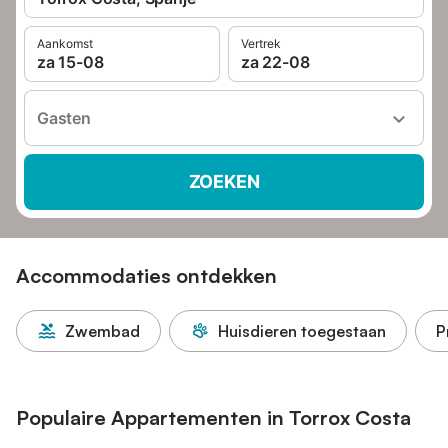
Aankomst
Vertrek
za 15-08
za 22-08
Gasten
ZOEKEN
Accommodaties ontdekken
Zwembad
Huisdieren toegestaan
P
Populaire Appartementen in Torrox Costa