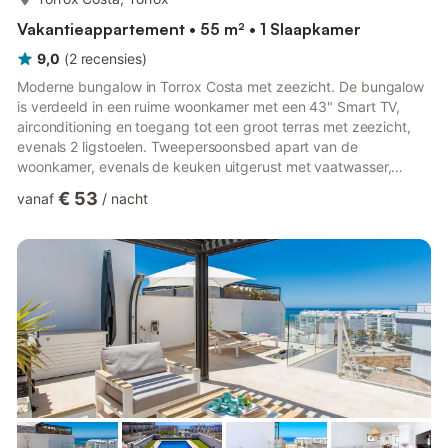
Vakantieappartement • 55 m² • 1 Slaapkamer
9,0
(
2
recensies
)
Moderne bungalow in Torrox Costa met zeezicht. De bungalow
is verdeeld in een ruime woonkamer met een 43" Smart TV,
airconditioning en toegang tot een groot terras met zeezicht,
evenals 2 ligstoelen. Tweepersoonsbed apart van de
woonkamer, evenals de keuken uitgerust met vaatwasser,
koel-/vriescombinatie, magnetron, enz. De urbanisatie beschikt
€ 53
vanaf
/
nacht
over een gemeenschappelijk zwembad (geopend in het
zomerseizoen). Op enkele meters afstand van supermarkten,
strandtentjes, restaurants en het strand. Huisdieren niet
toegestaan, met een boete van €200. De gast dient het afval in
de openbare containe...