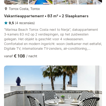
meer...
Torrox Costa, Torrox
Vakantieappartement • 83 m² • 2 Slaapkamers
9,5
(
4
recensies
)
"Marinsa Beach Torrox Costa next to Nerja", dakappartement
3-kamers 83 m2 op 2 verdiepingen, op het zuidwesten
gelegen. Het objekt is geschikt voor 4 volwassenen.
Comfortabel en modern ingericht: woon-/eetkamer met eettafel,
Digitale TV, internationale TV-zenders, air-conditioning,
heteluchtverwarming en elektrische rolluiken. Uitgang naar het
€ 108
vanaf
/
nacht
terras. 1 kamer met 2 bedden (90 cm, lengte 200 cm), air-
conditioning en heteluchtverwarming. 1 kamer met 1 2-pers bed
(160 cm, lengte 200 cm), douche/WC en dubbele wastafels
(privé) air-conditioning en heteluchtverwarming. Uitgang naar
het terras. Op...