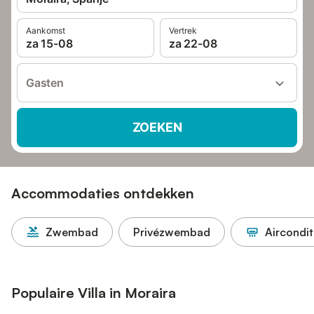
Aankomst
Vertrek
za 15-08
za 22-08
Gasten
ZOEKEN
Accommodaties ontdekken
Zwembad
Privézwembad
Aircondit
Populaire Villa in Moraira