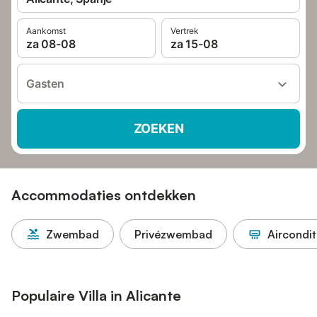
Aankomst
Vertrek
za 08-08
za 15-08
Gasten
ZOEKEN
Accommodaties ontdekken
Zwembad
Privézwembad
Aircondit
Populaire Villa in Alicante