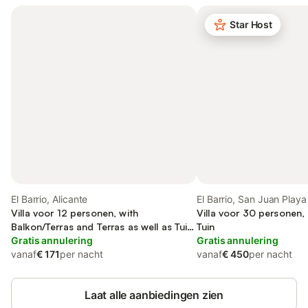
Star Host
El Barrio, Alicante
El Barrio, San Juan Playa
Villa voor 12 personen, with
Villa voor 30 personen,
Balkon/Terras and Terras as well as Tuin
Tuin
and Zwembad
Gratis annulering
Gratis annulering
vanaf
€ 171
per nacht
vanaf
€ 450
per nacht
Laat alle aanbiedingen zien