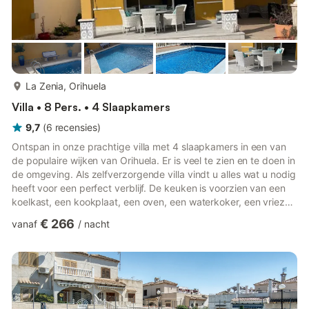
meer...
La Zenia, Orihuela
Villa • 8 Pers. • 4 Slaapkamers
9,7
(
6
recensies
)
Ontspan in onze prachtige villa met 4 slaapkamers in een van
de populaire wijken van Orihuela. Er is veel te zien en te doen in
de omgeving. Als zelfverzorgende villa vindt u alles wat u nodig
heeft voor een perfect verblijf. De keuken is voorzien van een
koelkast, een kookplaat, een oven, een waterkoker, een vriezer
en een magnetron. De villa is een perfecte plek om te
€ 266
vanaf
/
nacht
ontspannen en biedt een televisie en internettoegang. Deze
villa heeft 4 slaapkamers en biedt comfortabel plaats aan 8
personen. In de eerste slaapkamer vindt u een
tweepersoonsbed. In de volgende slaapkamer staat een
tweepe...