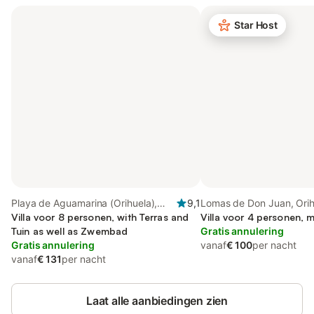
Star Host
Playa de Aguamarina (Orihuela),
9,1
Lomas de Don Juan, Orih
Orihuela
Villa voor 8 personen, with Terras and
Villa voor 4 personen, m
Tuin as well as Zwembad
Gratis annulering
Gratis annulering
vanaf
€ 100
per nacht
vanaf
€ 131
per nacht
Laat alle aanbiedingen zien