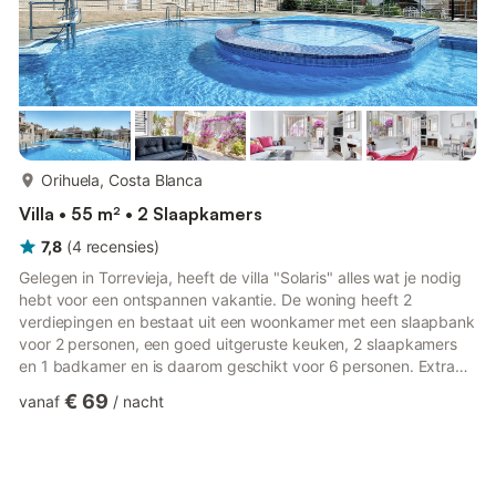
meer...
Orihuela, Costa Blanca
Villa • 55 m² • 2 Slaapkamers
7,8
(
4
recensies
)
Gelegen in Torrevieja, heeft de villa "Solaris" alles wat je nodig
hebt voor een ontspannen vakantie. De woning heeft 2
verdiepingen en bestaat uit een woonkamer met een slaapbank
voor 2 personen, een goed uitgeruste keuken, 2 slaapkamers
en 1 badkamer en is daarom geschikt voor 6 personen. Extra
voorzieningen zijn Wi-Fi, een tv, airconditioning, verwarming en
€ 69
vanaf
/
nacht
een wasmachine. De villa biedt een privé buitenruimte met een
open terras, een overdekt terras en een balkon. Gasten hebben
ook toegang tot een gedeeld zwembad. Het pand ligt vlak
naast een bushalte met verbindingen naar het stadscent...