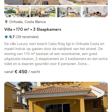
meer...
Orihuela, Costa Blanca
Villa • 170 m² • 3 Slaapkamers
9,7
(
39
recensies
)
De villa Luxury next beach Cabo Roig ligt in Orihuela Costa en
maakt indruk op gasten door de nabijheid van het strand. De
woning van 170 m² bestaat uit een woonkamer, een goed
uitgeruste keuken, 3 slaapkamers en 2 badkamers en een extra
toilet en is daarom geschikt voor 6 personen. Extra
voorzieningen zijn high-speed Wi-Fi (geschikt voor
€ 450
vanaf
/
nacht
videogesprekken) met een speciale werkruimte voor
thuiskantoor, een tv, airconditioning, een ventilator, een
wasmachine en een droger. Welkom bij onze vakantiewoning
met een verleidelijke privé buitenruimte. Neem een verfrissende
duik in het zwembad, genie...