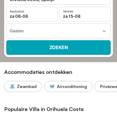
Aankomst
Vertrek
za 08-08
za 15-08
Gasten
ZOEKEN
Accommodaties ontdekken
Zwembad
Airconditioning
Privézw
Populaire Villa in Orihuela Costa