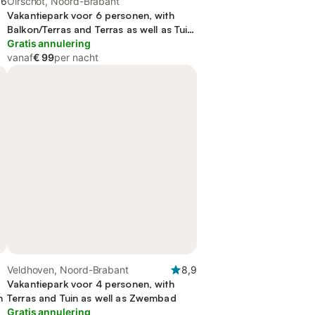
,6
Oirschot, Noord-Brabant
Vakantiepark voor 6 personen, with
Balkon/Terras and Terras as well as Tuin
and Uitzicht op het meer
Gratis annulering
vanaf
€ 99
per nacht
Veldhoven, Noord-Brabant
8,9
Vakantiepark voor 4 personen, with
n
Terras and Tuin as well as Zwembad
Gratis annulering