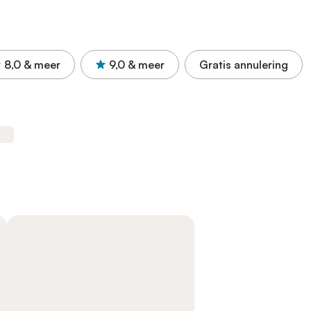
8,0
& meer
9,0
& meer
Gratis annulering