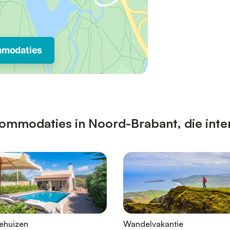
mmodaties
ommodaties in Noord-Brabant, die inter
ehuizen
Wandelvakantie