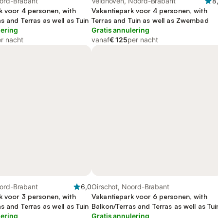
oord-Brabant
Veldhoven, Noord-Brabant
8
k voor 4 personen, with
Vakantiepark voor 4 personen, with
s and Terras as well as Tuin
Terras and Tuin as well as Zwembad
lering
Gratis annulering
r nacht
vanaf
€ 125
per nacht
oord-Brabant
6,0
Oirschot, Noord-Brabant
k voor 3 personen, with
Vakantiepark voor 6 personen, with
s and Terras as well as Tuin
Balkon/Terras and Terras as well as Tui
lering
Gratis annulering