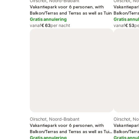
Oirschot, Noord-Brabant
Oirschot, N
Vakantiepark voor 6 personen, with
Vakantiepar
Balkon/Terras and Terras as well as Tuin
Balkon/Terra
Gratis annulering
Gratis annu
vanaf
€ 63
per nacht
vanaf
€ 53
pe
Oirschot, Noord-Brabant
Oirschot, N
Vakantiepark voor 6 personen, with
Vakantiepar
Balkon/Terras and Terras as well as Tuin
Balkon/Terra
and Sauna
Gratis annulering
Gratis annu