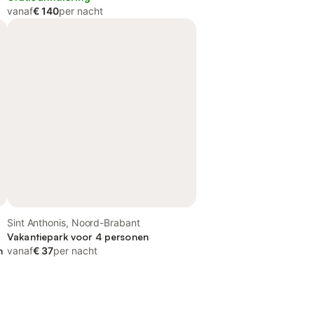
vanaf
€ 140
per nacht
Sint Anthonis, Noord-Brabant
Vakantiepark voor 4 personen
n
vanaf
€ 37
per nacht