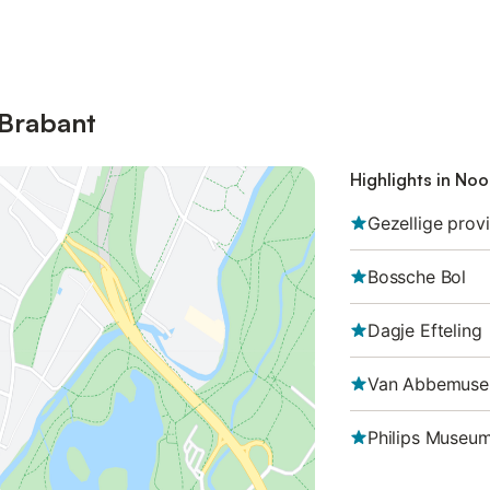
-Brabant
Highlights in No
Gezellige provi
Bossche Bol
Dagje Efteling
Van Abbemus
Philips Museu