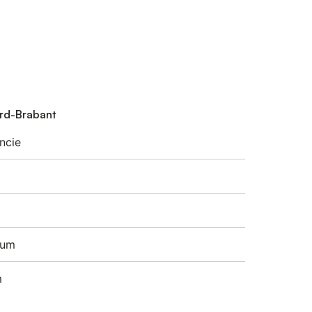
ord-Brabant
ncie
eum
m