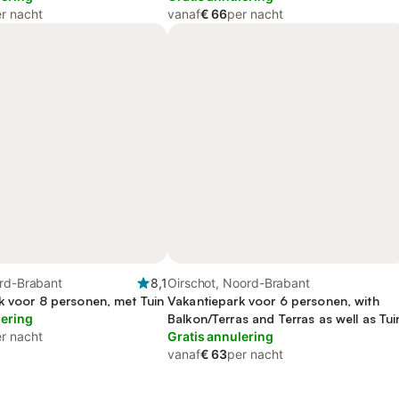
r nacht
vanaf
€ 66
per nacht
ord-Brabant
8,1
Oirschot, Noord-Brabant
k voor 8 personen, met Tuin
Vakantiepark voor 6 personen, with
lering
Balkon/Terras and Terras as well as Tui
r nacht
Gratis annulering
vanaf
€ 63
per nacht