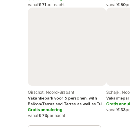
vanaf
€ 71
per nacht
vanaf
€ 50
pe
Oirschot, Noord-Brabant
Schaijk, No
Vakantiepark voor 6 personen, with
Vakantiepar
Balkon/Terras and Terras as well as Tuin
Gratis annu
and Uitzicht op het meer
Gratis annulering
vanaf
€ 33
pe
vanaf
€ 73
per nacht