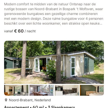
Modern comfort te midden van de natuur Ontsnap naar de
rustige bossen van Noord-Brabant in Bospark 't Wolfsven, waar
gerenoveerde bungalows een gezellige charme combineren
met een modern design. Deze ruime bungalow voor 4 personen
beschikt over een lichte woonkamer, een strakke open keuken
met vaatwasser en combimagnetron, en een onlangs
€ 60
vanaf
/
nacht
vernieuwde badkamer. Boven vindt u twee gezellige
slaapkamers met zachte boxspringbedden – perfect voor een
goede nachtrust na een dag vol avontuur. Stap naar buiten op
het privéterras met tuinmeubilair en geniet van de geluiden van
de natuur. Huisdieren zi...
meer...
Noord-Brabant, Nederland
Appartement • 60 m² • 3 Slaapkamers