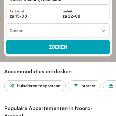
Aankomst
Vertrek
za 15-08
za 22-08
Gasten
ZOEKEN
Accommodaties ontdekken
Huisdieren toegestaan
Internet
Populaire Appartementen in Noord-
Brabant