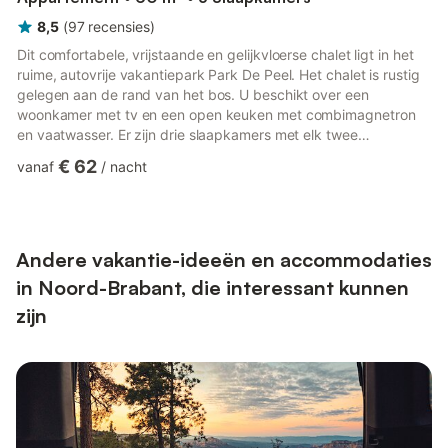
8,5
(
97
recensies
)
Dit comfortabele, vrijstaande en gelijkvloerse chalet ligt in het
ruime, autovrije vakantiepark Park De Peel. Het chalet is rustig
gelegen aan de rand van het bos. U beschikt over een
woonkamer met tv en een open keuken met combimagnetron
en vaatwasser. Er zijn drie slaapkamers met elk twee
eenpersoonsbedden (boxspringbedden), die al dan niet voor
€ 62
vanaf
/
nacht
twee personen kunnen worden opgemaakt. De badkamer is
voorzien van een douche en een toilet. Via de tuindeuren in de
woonkamer komt u op het terras met tuinmeubilair. U kunt
parkeren op een van de centrale parkeerplaatsen. Let op: - Het
vakantiepa...
Andere vakantie-ideeën en accommodaties
in Noord-Brabant, die interessant kunnen
zijn