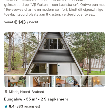
geïnspireerd op "Vijf Weken in een Luchtballon". Ontworpen met
19e-eeuwse charme en modern comfort, biedt dit eigenzinnige
toevluchtsoord plaats aan 8 gasten, verdeeld over twee
betoverende slaapkamers en een knusse slaapbank. Kruip
€ 143
vanaf
/
nacht
lekker bij de houtkachel, lees een van Vernes tijdloze avonturen
of ontspan met je favoriete film op de multimedia-tv. Natuur,
Nostalgie & Huisdiervriendelijke Extra's Verscholen in een
groene omgeving, bent u slechts 1 km van het centrum van
Ha...
meer...
Mierlo, Noord-Brabant
Bungalow • 55 m² • 2 Slaapkamers
8,4
(
883
recensies
)