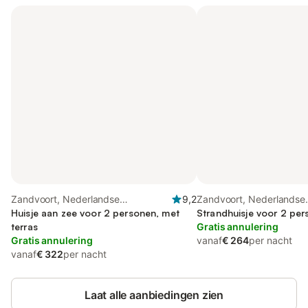
Zandvoort, Nederlandse
9,2
Zandvoort, Nederlandse
Noordzeekust
Huisje aan zee voor 2 personen, met
Noordzeekust
Strandhuisje voor 2 pe
terras
Gratis annulering
Gratis annulering
vanaf
€ 264
per nacht
vanaf
€ 322
per nacht
Laat alle aanbiedingen zien