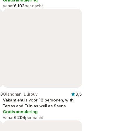
vanaf
€ 102
per nacht
,3
Grandhan, Durbuy
8,5
Vakantiehuis voor 12 personen, with
Terras and Tuin as well as Sauna
Gratis annulering
vanaf
€ 204
per nacht