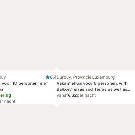
buy
8,4
Durbuy, Provincie Luxemburg
s voor 10 personen, met
Vakantiehuis voor 8 personen, with
in
Balkon/Terras and Terras as well as
lering
Zwembad and Uitzicht op het meer
vanaf
€ 62
per nacht
er nacht