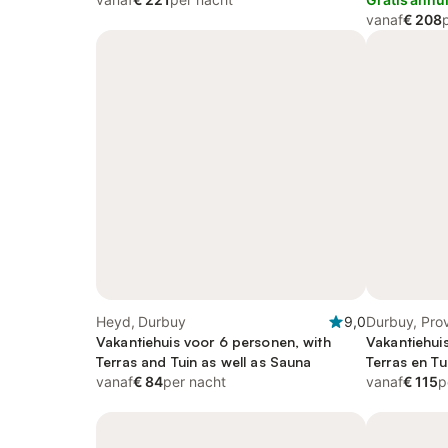
vanaf
€ 208
Heyd, Durbuy
9,0
Durbuy, Pro
Vakantiehuis voor 6 personen, with
Vakantiehui
Terras and Tuin as well as Sauna
Terras en Tu
vanaf
€ 84
per nacht
vanaf
€ 115
p