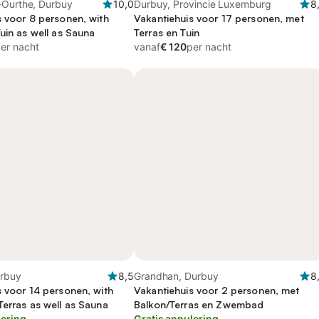
-Ourthe, Durbuy
10,0
Durbuy, Provincie Luxemburg
8
s voor 8 personen, with
Vakantiehuis voor 17 personen, met
uin as well as Sauna
Terras en Tuin
er nacht
vanaf
€ 120
per nacht
rbuy
8,5
Grandhan, Durbuy
8
s voor 14 personen, with
Vakantiehuis voor 2 personen, met
Terras as well as Sauna
Balkon/Terras en Zwembad
lering
Gratis annulering