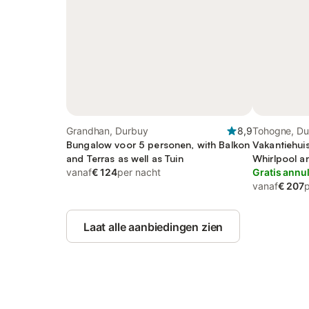
Grandhan, Durbuy
8,9
Tohogne, Du
Bungalow voor 5 personen, with Balkon
Vakantiehui
and Terras as well as Tuin
Whirlpool an
vanaf
€ 124
per nacht
Sauna
Gratis annu
vanaf
€ 207
Laat alle aanbiedingen zien