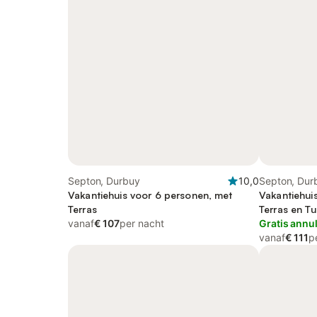
Septon, Durbuy
10,0
Septon, Dur
Vakantiehuis voor 6 personen, met
Vakantiehui
Terras
Terras en Tu
vanaf
€ 107
per nacht
Gratis annu
vanaf
€ 111
p