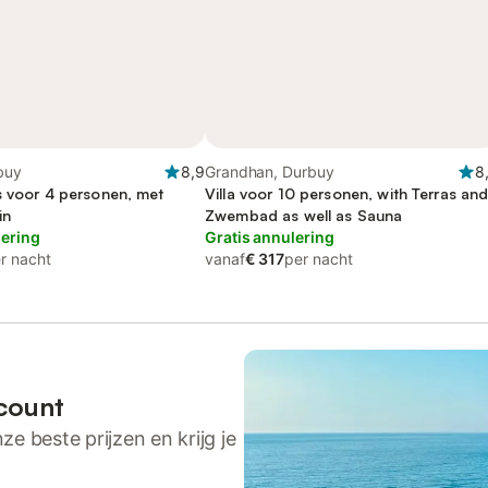
buy
8,9
Grandhan, Durbuy
8
s voor 4 personen, met
Villa voor 10 personen, with Terras an
in
Zwembad as well as Sauna
lering
Gratis annulering
r nacht
vanaf
€ 317
per nacht
count
ze beste prijzen en krijg je