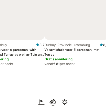
rbuy
8,7
Durbuy, Provincie Luxemburg
8
s voor 6 personen, with
Vakantiehuis voor 5 personen, met
d Terras as well as Tuin and
Terras
lering
Gratis annulering
per nacht
vanaf
€ 81
per nacht