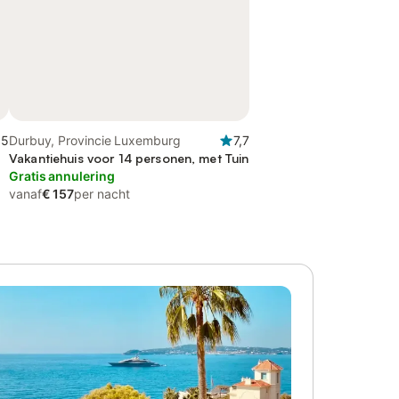
,5
Durbuy, Provincie Luxemburg
7,7
d
Vakantiehuis voor 14 personen, met Tuin
Gratis annulering
vanaf
€ 157
per nacht