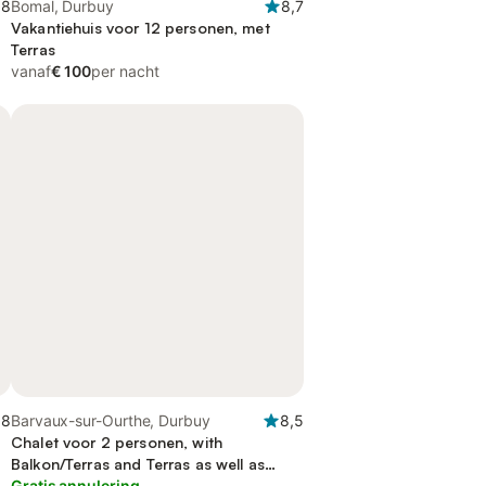
,8
Bomal, Durbuy
8,7
Vakantiehuis voor 12 personen, met
Terras
vanaf
€ 100
per nacht
,8
Barvaux-sur-Ourthe, Durbuy
8,5
Chalet voor 2 personen, with
Balkon/Terras and Terras as well as
Whirlpool and Tuin
Gratis annulering