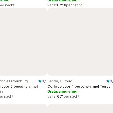
per nacht
vanaf
€ 216
per nacht
vincie Luxemburg
9,5
Bende, Durbuy
9
s voor 9 personen, met
Cottage voor 4 personen, met Terras
in
Gratis annulering
er nacht
vanaf
€ 71
per nacht