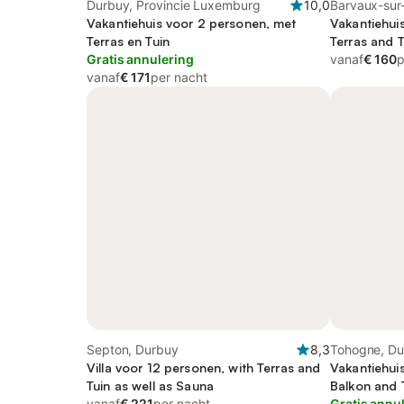
Durbuy, Provincie Luxemburg
10,0
Barvaux-sur
Vakantiehuis voor 2 personen, met
Vakantiehui
Terras en Tuin
Terras and T
Gratis annulering
vanaf
€ 160
p
vanaf
€ 171
per nacht
Septon, Durbuy
8,3
Tohogne, Du
Villa voor 12 personen, with Terras and
Vakantiehui
Tuin as well as Sauna
Balkon and 
vanaf
€ 221
per nacht
Gratis annu