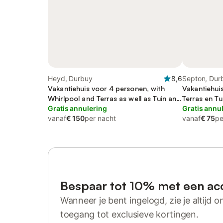
Heyd, Durbuy
8,6
Septon, Dur
Vakantiehuis voor 4 personen, with
Vakantiehui
Whirlpool and Terras as well as Tuin and
Terras en Tu
Sauna
Gratis annulering
Gratis annu
vanaf
€ 150
per nacht
vanaf
€ 75
pe
Bespaar tot 10% met een ac
Wanneer je bent ingelogd, zie je altijd on
toegang tot exclusieve kortingen.