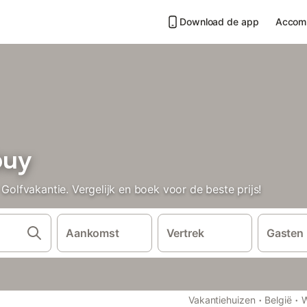
Download de app
Accom
buy
lfvakantie. Vergelijk en boek voor de beste prijs!
Aankomst
Vertrek
Gasten
·
·
Vakantiehuizen
België
W