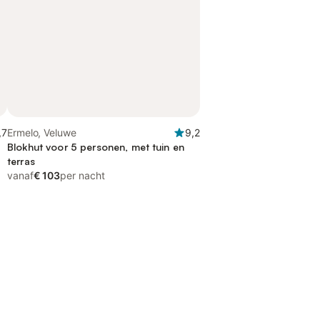
,7
Ermelo, Veluwe
9,2
Blokhut voor 5 personen, met tuin en
terras
vanaf
€ 103
per nacht