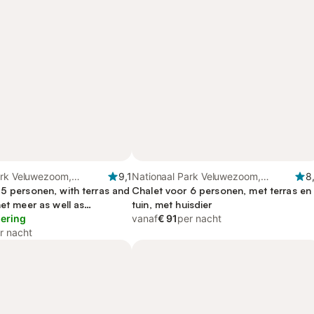
ark Veluwezoom,
9,1
Nationaal Park Veluwezoom,
8
 5 personen, with terras and
Gelderland
Chalet voor 6 personen, met terras en
het meer as well as
tuin, met huisdier
s
lering
vanaf
€ 91
per nacht
r nacht