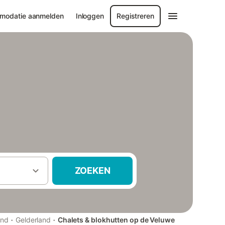
modatie aanmelden
Inloggen
Registreren
ZOEKEN
·
·
and
Gelderland
Chalets & blokhutten op de Veluwe