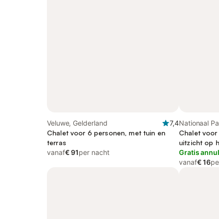
Veluwe, Gelderland
7,4
Nationaal P
Chalet voor 6 personen, met tuin en
Gelderland
Chalet voor
terras
uitzicht op 
vanaf
€ 91
per nacht
balkon/terra
Gratis annu
vanaf
€ 16
pe