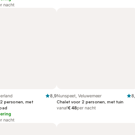
r nacht
derland
8,9
Nunspeet, Veluwemeer
8
2 personen, met
Chalet voor 2 personen, met tuin
bad
vanaf
€ 48
per nacht
lering
r nacht