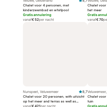
Veluwe, Gelderland
8,7
Veluwe, Gel
Chalet voor 4 personen, met
Chalet voor
kinderzwembad en whirlpool
het meer
Gratis annulering
Gratis annu
vanaf
€ 52
per nacht
vanaf
€ 70
pe
Nunspeet, Veluwemeer
8,7
Veluwemeer,
Chalet voor 20 personen, with uitzicht
Chalet voor
op het meer and terras as well as
tuin
balkon/terras and sauna
vanaf
€ 421
per nacht
Gratis annu