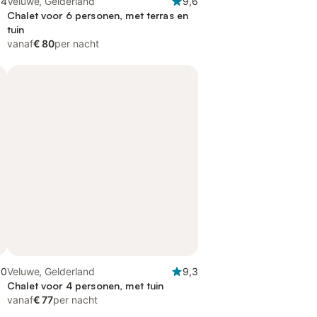
,4
Veluwe, Gelderland
9,6
Chalet voor 6 personen, met terras en
tuin
vanaf
€ 80
per nacht
,0
Veluwe, Gelderland
9,3
Chalet voor 4 personen, met tuin
vanaf
€ 77
per nacht