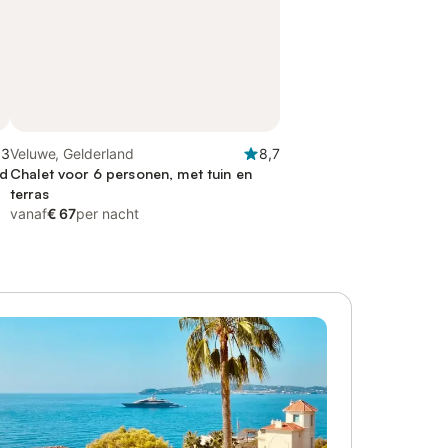
,3
Veluwe, Gelderland
8,7
nd
Chalet voor 6 personen, met tuin en
terras
vanaf
€ 67
per nacht