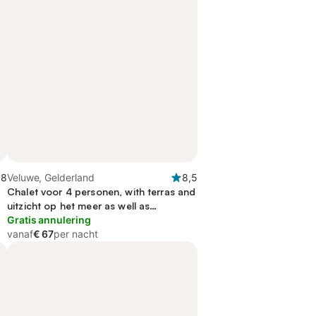
,8
Veluwe, Gelderland
8,5
Chalet voor 4 personen, with terras and
uitzicht op het meer as well as
balkon/terras
Gratis annulering
vanaf
€ 67
per nacht