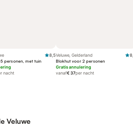
uwe
8,5
Veluwe, Gelderland
8
 5 personen, met tuin
Blokhut voor 2 personen
lering
Gratis annulering
r nacht
vanaf
€ 37
per nacht
de Veluwe