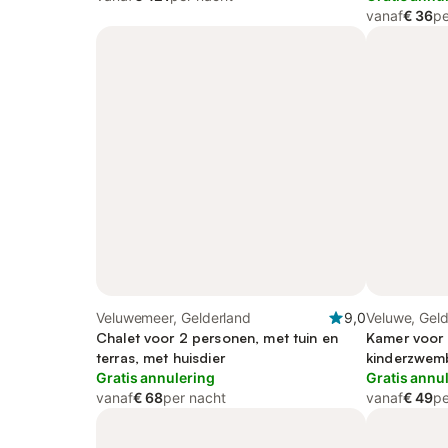
vanaf
€ 36
pe
Veluwemeer, Gelderland
9,0
Veluwe, Gel
Chalet voor 2 personen, met tuin en
Kamer voor 
terras, met huisdier
kinderzwem
Gratis annulering
Gratis annu
vanaf
€ 68
per nacht
vanaf
€ 49
pe