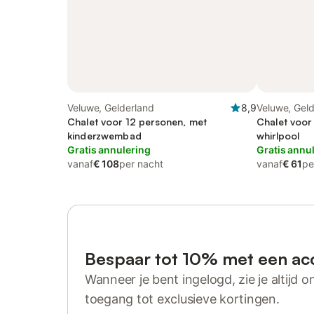
Veluwe, Gelderland
8,9
Veluwe, Gel
Chalet voor 12 personen, met
Chalet voor
kinderzwembad
whirlpool
Gratis annulering
Gratis annu
vanaf
€ 108
per nacht
vanaf
€ 61
pe
Bespaar tot 10% met een ac
Wanneer je bent ingelogd, zie je altijd on
toegang tot exclusieve kortingen.