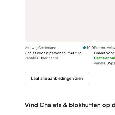
Veluwe, Gelderland
10,0
Putten, Vel
Chalet voor 6 personen, met tuin
Chalet voor
vanaf
€ 80
per nacht
Gratis annu
vanaf
€ 65
pe
Laat alle aanbiedingen zien
Vind Chalets & blokhutten op 