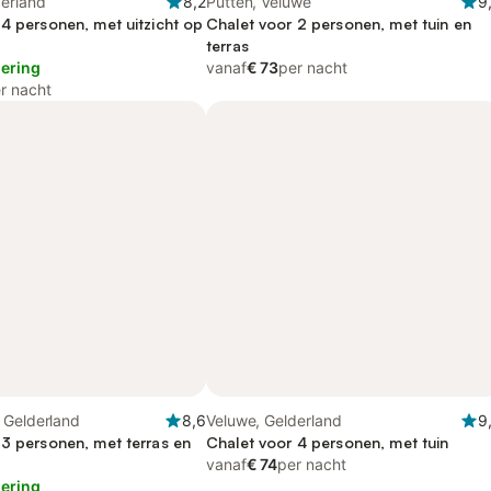
derland
8,2
Putten, Veluwe
9
 4 personen, met uitzicht op
Chalet voor 2 personen, met tuin en
terras
lering
vanaf
€ 73
per nacht
r nacht
 Gelderland
8,6
Veluwe, Gelderland
9
 3 personen, met terras en
Chalet voor 4 personen, met tuin
vanaf
€ 74
per nacht
lering