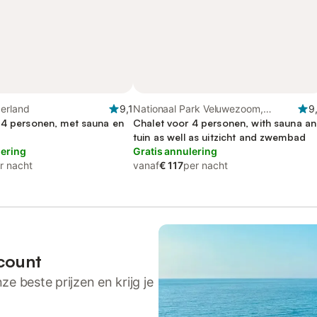
derland
9,1
Nationaal Park Veluwezoom,
9
 4 personen, met sauna en
Achterhoek
Chalet voor 4 personen, with sauna a
tuin as well as uitzicht and zwembad
lering
Gratis annulering
r nacht
vanaf
€ 117
per nacht
count
ze beste prijzen en krijg je