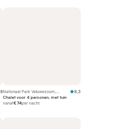
,8
Nationaal Park Veluwezoom,
8,3
Achterhoek
Chalet voor 4 personen, met tuin
vanaf
€ 74
per nacht