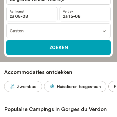
Aankomst
Vertrek
za 08-08
za 15-08
Gasten
ZOEKEN
Accommodaties ontdekken
Zwembad
Huisdieren toegestaan
P
Populaire Campings in Gorges du Verdon