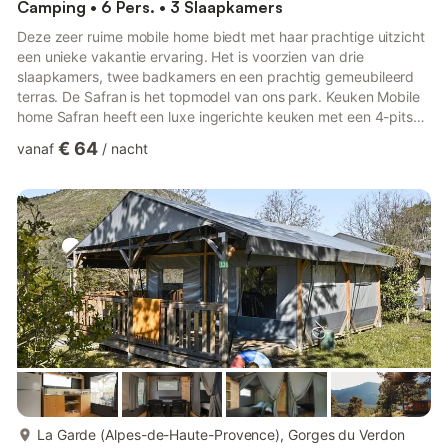
Camping • 6 Pers. • 3 Slaapkamers
Deze zeer ruime mobile home biedt met haar prachtige uitzicht
een unieke vakantie ervaring. Het is voorzien van drie
slaapkamers, twee badkamers en een prachtig gemeubileerd
terras. De Safran is het topmodel van ons park. Keuken Mobile
home Safran heeft een luxe ingerichte keuken met een 4-pits
gasfornuis, afzuigkap, koelkast met vriesvak, magnetron, filter
€ 64
vanaf
/
nacht
koffiezetapparaat, Nespresso koffiezetapparaat,
broodrooster en een waterkoker. Woonkamer Dankzij de grote
openslaande deuren is de woonkamer een heerlijke lichte ruimte
voorzien van een knusse eethoek voor zes personen ...
meer...
La Garde (Alpes-de-Haute-Provence), Gorges du Verdon