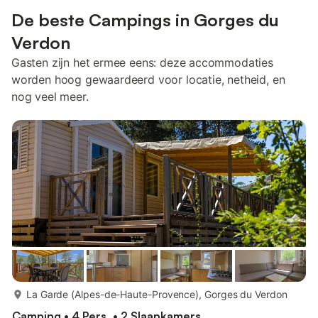
De beste Campings in Gorges du
Verdon
Gasten zijn het ermee eens: deze accommodaties
worden hoog gewaardeerd voor locatie, netheid, en
nog veel meer.
meer...
La Garde (Alpes-de-Haute-Provence), Gorges du Verdon
Camping • 4 Pers. • 2 Slaapkamers