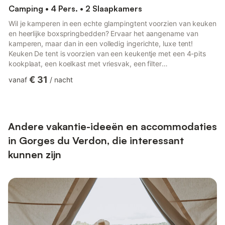
Camping • 4 Pers. • 2 Slaapkamers
Wil je kamperen in een echte glampingtent voorzien van keuken
en heerlijke boxspringbedden? Ervaar het aangename van
kamperen, maar dan in een volledig ingerichte, luxe tent!
Keuken De tent is voorzien van een keukentje met een 4-pits
kookplaat, een koelkast met vriesvak, een filter
koffiezetapparaat, een Nespresso koffiezetapparaat, een
€ 31
vanaf
/
nacht
waterkoker, een magnetron en volledige keukeninventaris.
Woonkamer De voorgevel van de tent kan je ver openvouwen,
zo krijg je een ruimtelijke buitengevoel. De woonkamer is
voorzien van een vierpersoons tuinmeubelset die zowel binnen
als buiten neergezet ka...
Andere vakantie-ideeën en accommodaties
in Gorges du Verdon, die interessant
kunnen zijn