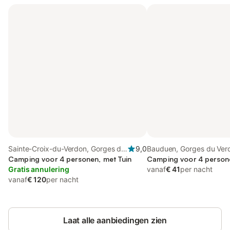
Sainte-Croix-du-Verdon, Gorges du
9,0
Bauduen, Gorges du Ver
Verdon
Camping voor 4 personen, met Tuin
Camping voor 4 persone
Gratis annulering
vanaf
€ 41
per nacht
vanaf
€ 120
per nacht
Laat alle aanbiedingen zien