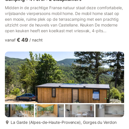
Midden in de prachtige Franse natuur staat deze comfortabele,
vrijstaande vierpersoons mobil home. De mobil home staat op
een mooie, ruime plek op de terrascamping met een prachtig
uitzicht over de heuvels van Castellane. Keuken De moderne
open keuken heeft een koelkast met vriesvak, 4-pits
gaskookplaat, afzuigkap, filter koffiezetapparaat, waterkoker
€ 49
vanaf
/
nacht
en gewone magnetron. Woonkamer In het L-vormige
woongedeelte is het aangenaam vertoeven op de lekkere bank
of aan de eettafelmet bank en twee losse stoelen. Slaapkamer
Er zijn twee slaapkamers. Een met een tweepersoonsbed (140 x
190) en een sl...
meer...
La Garde (Alpes-de-Haute-Provence), Gorges du Verdon