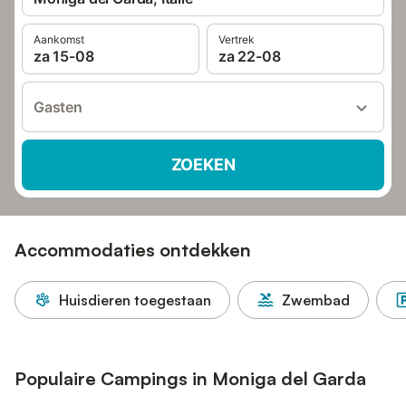
Aankomst
Vertrek
za 15-08
za 22-08
Gasten
ZOEKEN
Accommodaties ontdekken
Huisdieren toegestaan
Zwembad
Populaire Campings in Moniga del Garda