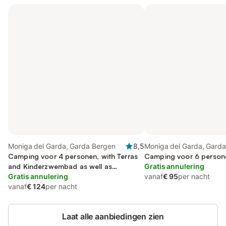
Moniga del Garda, Garda Bergen
8,5
Moniga del Garda, Gard
Camping voor 4 personen, with Terras
Camping voor 6 person
and Kinderzwembad as well as
Gratis annulering
Zwembad
Gratis annulering
vanaf
€ 95
per nacht
vanaf
€ 124
per nacht
Laat alle aanbiedingen zien