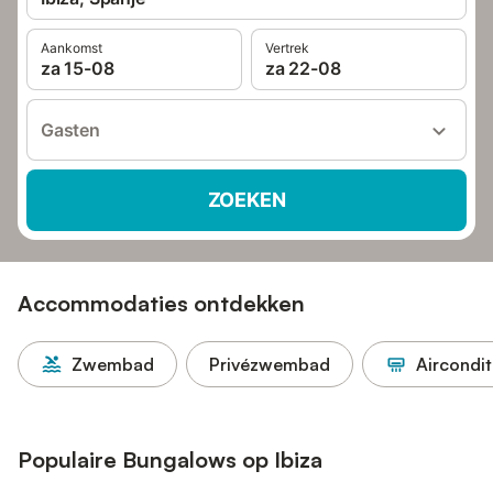
Aankomst
Vertrek
za 15-08
za 22-08
Gasten
ZOEKEN
Accommodaties ontdekken
Zwembad
Privézwembad
Aircondit
Populaire Bungalows op Ibiza